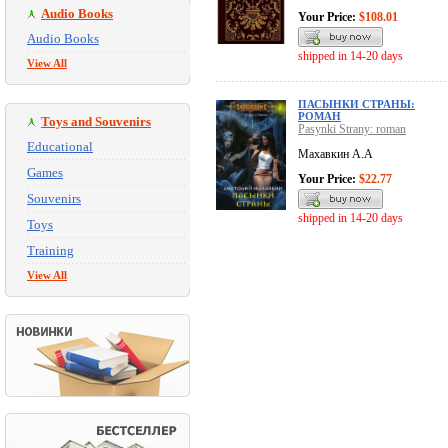
Audio Books
Your Price:
$108.01
Audio Books
shipped in 14-20 days
View All
ПАСЫНКИ СТРАНЫ:
РОМАН
Toys and Souvenirs
Pasynki Strany: roman
Educational
Махавкин А.А
Games
Your Price:
$22.77
Souvenirs
shipped in 14-20 days
Toys
Training
View All