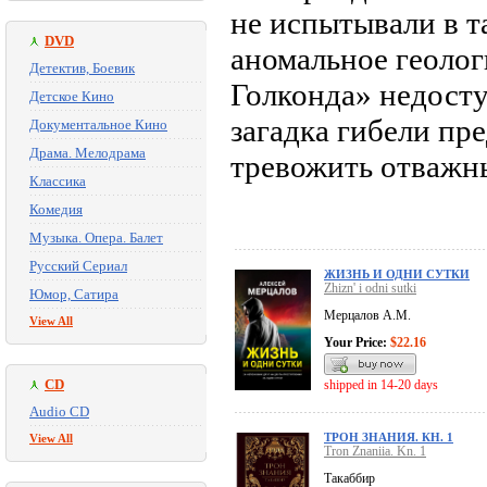
не испытывали в т
DVD
аномальное геоло
Детектив, Боевик
Голконда» недосту
Детское Кино
загадка гибели пр
Документальное Кино
Драма. Мелодрама
тревожить отважны
Классика
Комедия
Музыка. Опера. Балет
Русский Сериал
ЖИЗНЬ И ОДНИ СУТКИ
Zhizn' i odni sutki
Юмор, Сатира
Мерцалов А.М.
View All
Your Price:
$22.16
CD
shipped in 14-20 days
Audio CD
ТРОН ЗНАНИЯ. КН. 1
View All
Tron Znaniia. Kn. 1
Такаббир