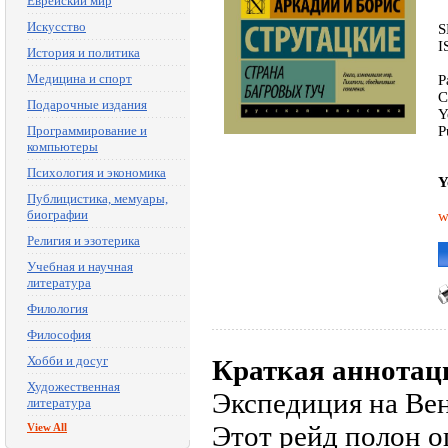
Еврейский мир
Искусство
S
I
История и политика
Медицина и спорт
P
C
Подарочные издания
Y
Программирование и
P
компьютеры
Психология и экономика
Y
Публицистика, мемуары,
биографии
w
Религия и эзотерика
Учебная и научная
литература
Филология
Философия
Хобби и досуг
Краткая аннотац
Художественная
Экспедиция на Вен
литература
Этот рейд полон о
View All