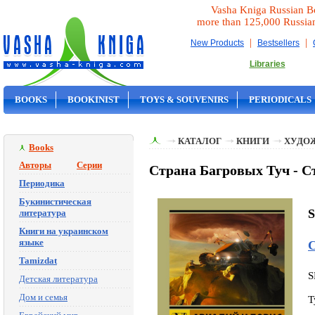
Vasha Kniga Russian B
more than 125,000 Russia
|
|
New Products
Bestsellers
Libraries
BOOKS
BOOKINIST
TOYS & SOUVENIRS
PERIODICALS
ON SALE
КАТАЛОГ
КНИГИ
ХУДО
Books
Авторы
Серии
Страна Багровых Туч - С
Периодика
Букинистическая
S
литература
Книги на украинском
языке
С
Tamizdat
S
Детская литература
Дом и семья
T