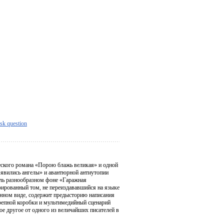
sk question
ческого романа «Порою блажь великая» и одной
 явились ангелы» и авантюрной антиутопии
оль разнообразном фоне «Гаражная
трированный том, не переиздававшийся на языке
анном виде, содержит предысторию написания
репной коробки и мультимедийный сценарий
ое другое от одного из величайших писателей в