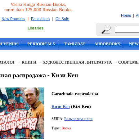
Vasha Kniga Russian Books,
more than 125,000 Russian Books.
|
Home
A
|
|
New Products
Bestsellers
On Sale
Libraries
OUVENIRS
PERIODICALS
TAMIZDAT
AUDOBOOKS
NEW
АТАЛОГ
КНИГИ
ХУДОЖЕСТВЕННАЯ ЛИТЕРАТУРА
СОВРЕМЕ
ная распродажа - Кизи Кен
Garazhnaia rasprodazha
Кизи Кен
(Kizi Ken)
SERIA:
Больше чем книга
Type :
Books