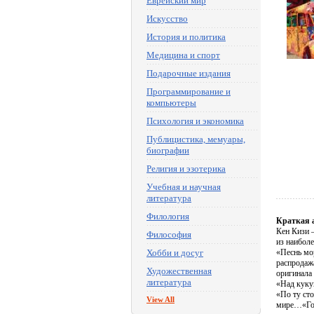
Еврейский мир
Искусство
История и политика
Медицина и спорт
Подарочные издания
Программирование и
компьютеры
Психология и экономика
Публицистика, мемуары,
биографии
Религия и эзотерика
Учебная и научная
литература
Филология
Краткая 
Кен Кизи 
Философия
из наибол
Хобби и досуг
«Песнь мо
распродаж
Художественная
оригинала
литература
«Над куку
«По ту сто
View All
мире…«Гол