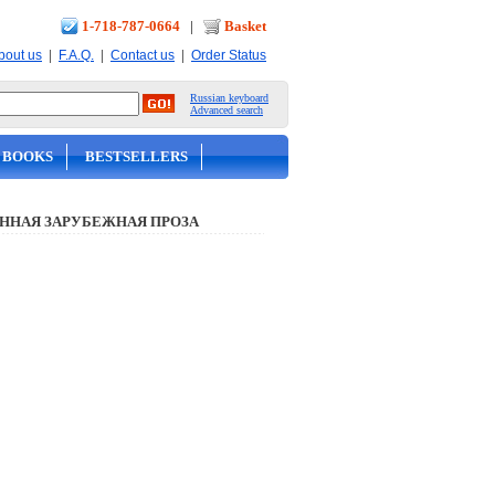
1-718-787-0664
|
Basket
|
|
|
bout us
F.A.Q.
Contact us
Order Status
Russian keyboard
Advanced search
 BOOKS
BESTSELLERS
ННАЯ ЗАРУБЕЖНАЯ ПРОЗА