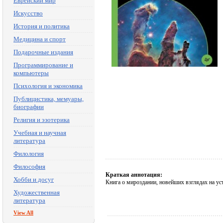
Еврейский мир
Искусство
История и политика
Медицина и спорт
Подарочные издания
Программирование и
компьютеры
Психология и экономика
Публицистика, мемуары,
биографии
Религия и эзотерика
Учебная и научная
литература
Филология
Философия
Краткая аннотация:
Хобби и досуг
Книга о мироздании, новейших взглядах на ус
Художественная
литература
View All