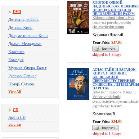
ХЛОПОК ОДНОЙ
ЛАДОНЬЮ.КАК НЕЖИВАЯ
ПРИРОДА ПОРОДИЛА
DVD
ЧЕЛОВЕЧЕСКИЙ РАЗУМ
Khlopok odnoi ladon'iu.Kak
Детектив, Боевик
nezhivaia priroda porodila
chelovecheskii razum
Детское Кино
Кукушкин Николай
Документальное Кино
Your Price:
$37.95
Драма. Мелодрама
Классика
shipped in 1-3 days
Комедия
Музыка. Опера. Балет
АТЛАС ТАЙН И ЗАГАДОК.
КНИГА 1. ВЕЛИКИЕ
Русский Сериал
ВОЛШЕБНИКИ,
СВЕРХЪЕСТЕСТВЕННЫЕ
Юмор, Сатира
СУЩЕСТВА, ЛЕГЕНДАРН
ЦАРСТВА
View All
Atlas tain i zagadok. Kniga 1.
Velikie volshebniki,
sverkh'estestvennye sushchestv
legendarnye tsarstva
CD
Калашников В.
Audio CD
Your Price:
$24.95
View All
shipped in 1-3 days