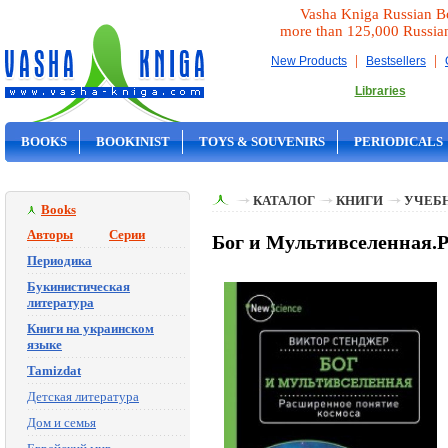
Vasha Kniga Russian B
more than 125,000 Russia
|
|
New Products
Bestsellers
Libraries
BOOKS
BOOKINIST
TOYS & SOUVENIRS
PERIODICALS
ON SALE
КАТАЛОГ
КНИГИ
УЧЕБН
Books
Авторы
Серии
Бог и Мультивселенная.
Периодика
Букинистическая
литература
Книги на украинском
языке
Tamizdat
Детская литература
Дом и семья