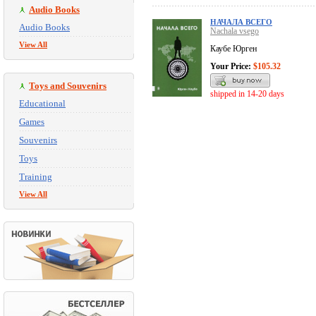
Audio Books
НАЧАЛА ВСЕГО
Audio Books
Nachala vsego
View All
Каубе Юрген
Your Price:
$105.32
Toys and Souvenirs
shipped in 14-20 days
Educational
Games
Souvenirs
Toys
Training
View All