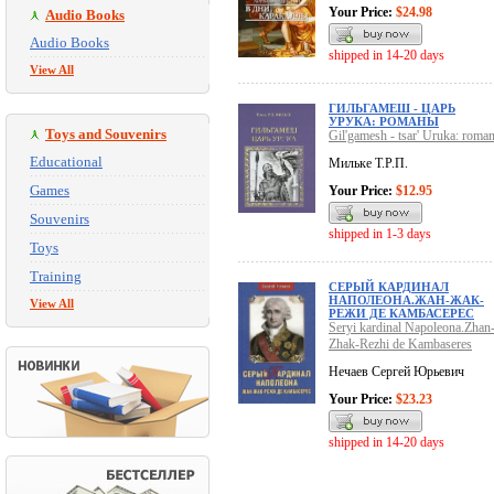
Your Price:
$24.98
Audio Books
Audio Books
shipped in 14-20 days
View All
ГИЛЬГАМЕШ - ЦАРЬ
УРУКА: РОМАНЫ
Toys and Souvenirs
Gil'gamesh - tsar' Uruka: roma
Educational
Мильке Т.Р.П.
Games
Your Price:
$12.95
Souvenirs
shipped in 1-3 days
Toys
Training
СЕРЫЙ КАРДИНАЛ
НАПОЛЕОНА.ЖАН-ЖАК-
View All
РЕЖИ ДЕ КАМБАСЕРЕС
Seryi kardinal Napoleona.Zhan
Zhak-Rezhi de Kambaseres
Нечаев Сергей Юрьевич
Your Price:
$23.23
shipped in 14-20 days