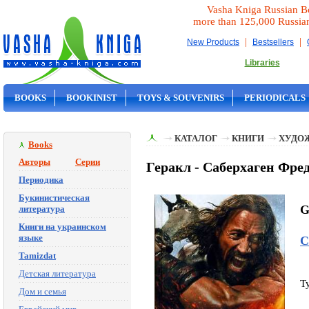
Vasha Kniga Russian B
more than 125,000 Russia
|
|
New Products
Bestsellers
Libraries
BOOKS
BOOKINIST
TOYS & SOUVENIRS
PERIODICALS
ON SALE
КАТАЛОГ
КНИГИ
ХУДО
Books
Авторы
Серии
Геракл - Саберхаген Фре
Периодика
Букинистическая
G
литература
Книги на украинском
языке
С
Tamizdat
Детская литература
T
Дом и семья