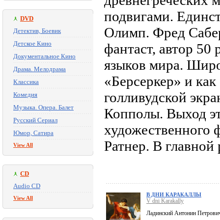
древнегреческих 
подвигами. Единст
DVD
Олимп. Фред Сабе
Детектив, Боевик
Детское Кино
фантаст, автор 50
Документальное Кино
языков мира. Широ
Драма. Мелодрама
«Берсеркер» и как
Классика
голливудской экр
Комедия
Музыка. Опера. Балет
Копполы. Выход эт
Русский Сериал
художественного 
Юмор, Сатира
Ратнер. В главной
View All
CD
Audio CD
В ДНИ КАРАКАЛЛЫ
View All
V dni Karakally
Ладинский Антонин Петрови