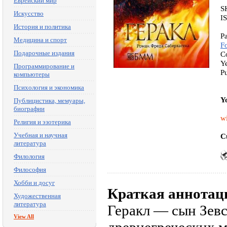
Еврейский мир
S
Искусство
I
История и политика
P
Медицина и спорт
F
Подарочные издания
C
Y
Программирование и
P
компьютеры
Психология и экономика
Y
Публицистика, мемуары,
биографии
wi
Религия и эзотерика
Учебная и научная
C
литература
Филология
Философия
Хобби и досуг
Краткая аннотац
Художественная
литература
Геракл — сын Зевс
View All