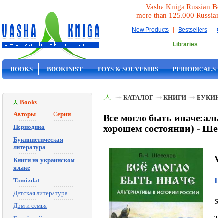
Vasha Kniga Russian B
more than 125,000 Russia
|
|
New Products
Bestsellers
Libraries
BOOKS
BOOKINIST
TOYS & SOUVENIRS
PERIODICALS
ON SALE
КАТАЛОГ
КНИГИ
БУКИ
Books
Авторы
Серии
Все могло быть иначе:аль
Периодика
хорошем состоянии) - Ше
Букинистическая
литература
V
Книги на украинском
языке
Tamizdat
Детская литература
Дом и семья