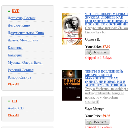
DVD
ЧЕТЫРЕ ЛЮБВИ МАРШАЛ
Детектив, Боевик
ЖУКОВА. ЛЮБОВЬ КАК
БОЙ (КНИГА НЕ НОВАЯ, 
В ХОРОШЕМ СОСТОЯНИИ
Детское Кино
Chetyre liubvi marshala Zhukov
Liubov' kak boi
Документальное Кино
Орлова В.
Драма. Мелодрама
Your Price:
$7.95
Классика
Комедия
shipped in 1-3 days
Музыка. Опера. Балет
Русский Сериал
ТВИТЫ О ВСЕЛЕННОЙ:
МИКРОБЛОГИ О
Юмор, Сатира
МАКРОПРОБЛЕМАХ
(КНИГА НЕ НОВАЯ, НО В
View All
ХОРОШЕМ СОСТОЯНИИ)
Tvity o Vselennoi: mikroblogi 
makroproblemakh (Kniga ne
novaia, no v khoroshem
CD
sostoianii)
Audio CD
Чаун Маркус
View All
Your Price:
$9.95
shipped in 1-3 days