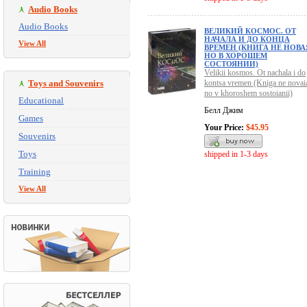
Audio Books
Audio Books
ВЕЛИКИЙ КОСМОС. ОТ
НАЧАЛА И ДО КОНЦА
View All
ВРЕМЕН (КНИГА НЕ НОВА
НО В ХОРОШЕМ
СОСТОЯНИИ)
Velikii kosmos. Ot nachala i do
Toys and Souvenirs
kontsa vremen (Kniga ne novai
no v khoroshem sostoianii)
Educational
Белл Джим
Games
Your Price:
$45.95
Souvenirs
Toys
shipped in 1-3 days
Training
View All