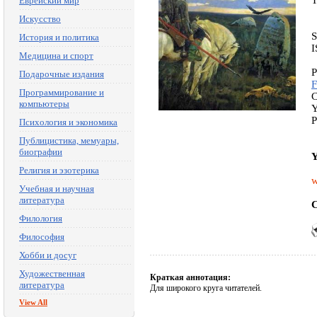
T
Еврейский мир
Искусство
S
История и политика
I
Медицина и спорт
P
Подарочные издания
F
Программирование и
C
компьютеры
Y
P
Психология и экономика
Публицистика, мемуары,
биографии
Y
Религия и эзотерика
w
Учебная и научная
литература
C
Филология
Философия
Хобби и досуг
Художественная
Краткая аннотация:
литература
Для широкого круга читателей.
View All