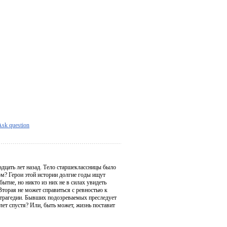
Ask question
дцать лет назад. Тело старшеклассницы было
ом? Герои этой истории долгие годы ищут
бытие, но никто из них не в силах увидеть
Вторая не может справиться с ревностью к
 трагедии. Бывших подозреваемых преследует
лет спустя? Или, быть может, жизнь поставит