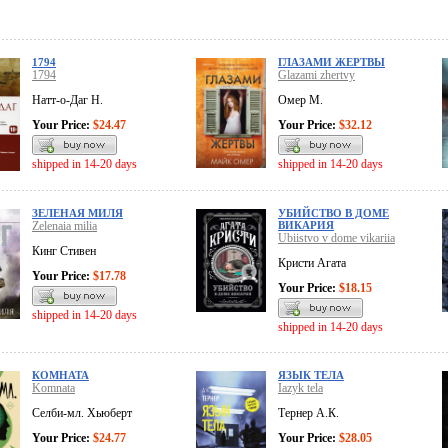
1794
ГЛАЗАМИ ЖЕРТВЫ
1794
Glazami zhertvy
Натт-о-Даг Н.
Омер М.
Your Price:
$24.47
Your Price:
$32.12
shipped in 14-20 days
shipped in 14-20 days
ЗЕЛЕНАЯ МИЛЯ
УБИЙСТВО В ДОМЕ
Zelenaia milia
ВИКАРИЯ
Ubiistvo v dome vikariia
Кинг Стивен
Кристи Агата
Your Price:
$17.78
Your Price:
$18.15
shipped in 14-20 days
shipped in 14-20 days
КОМНАТА
ЯЗЫК ТЕЛА
Komnata
Iazyk tela
Селби-мл. Хьюберт
Тернер А.К.
Your Price:
$24.77
Your Price:
$28.05