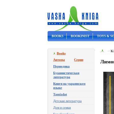
BOOKS
BOOKINIST
TOYS & S
ON SALE
К
Books
Авторы
Серии
Лимон
Периодика
Букинистическая
литература
Книги на украинском
языке
Tamizdat
Детская литература
Дом и семья