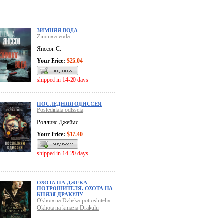
ЗИМНЯЯ ВОДА
Zimniaia voda
Янссон С.
Your Price:
$26.04
shipped in 14-20 days
ПОСЛЕДНЯЯ ОДИССЕЯ
Posledniaia odisseia
Роллинс Джеймс
Your Price:
$17.40
shipped in 14-20 days
ОХОТА НА ДЖЕКА-
ПОТРОШИТЕЛЯ. ОХОТА НА
КНЯЗЯ ДРАКУЛУ
Okhota na Dzheka-potroshitelia.
Okhota na kniazia Drakulu