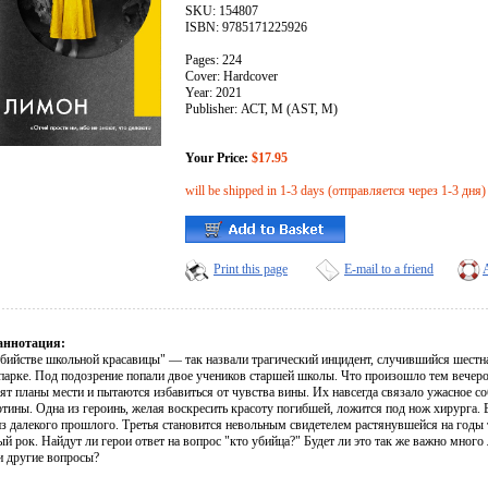
SKU: 154807
ISBN: 9785171225926
Pages: 224
Cover: Hardcover
Year: 2021
Publisher: АСТ, М (AST, M)
Your Price:
$17.95
will be shipped in 1-3 days (отправляется через 1-3 дня)
Print this page
E-mail to a friend
аннотация:
убийстве школьной красавицы" — так назвали трагический инцидент, случившийся шестна
 парке. Под подозрение попали двое учеников старшей школы. Что произошло тем вечер
оят планы мести и пытаются избавиться от чувства вины. Их навсегда связало ужасное со
тины. Одна из героинь, желая воскресить красоту погибшей, ложится под нож хирурга. 
из далекого прошлого. Третья становится невольным свидетелем растянувшейся на годы
 рок. Найдут ли герои ответ на вопрос "кто убийца?" Будет ли это так же важно много 
и другие вопросы?