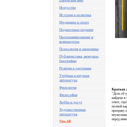
Еврейский мир
Искусство
История и политика
Медицина и спорт
Подарочные издания
Программирование и
компьютеры
Психология и экономика
Публицистика, мемуары,
биографии
Религия и эзотерика
Учебная и научная
литература
Филология
Краткая 
"Дело об 
Философия
найдено в
Хобби и досуг
ответ, стр
полной кар
Художественная
призраку 
литература
неумолимый
перед ним
View All