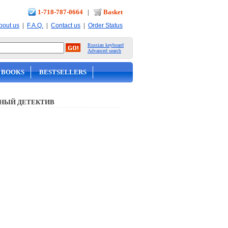
1-718-787-0664
|
Basket
|
|
|
bout us
F.A.Q.
Contact us
Order Status
Russian keyboard
Advanced search
 BOOKS
BESTSELLERS
НЫЙ ДЕТЕКТИВ