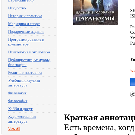
Еврейский мир
Искусство
SK
IS
История и политика
Медицина и спорт
Pa
Подарочные издания
Co
Ye
Программирование и
Pu
компьютеры
Психология и экономика
Yo
Публицистика, мемуары,
биографии
wi
Религия и эзотерика
Учебная и научная
литература
Филология
Философия
Хобби и досуг
Краткая аннотац
Художественная
литература
Есть времена, ког
View All