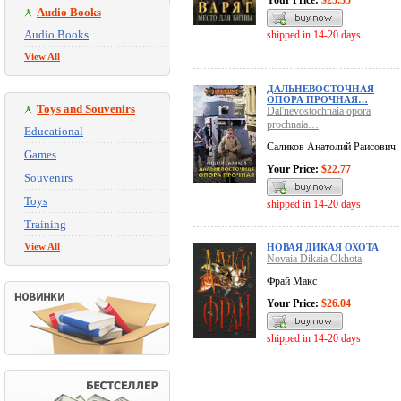
Your Price:
$25.35
Audio Books
Audio Books
shipped in 14-20 days
View All
ДАЛЬНЕВОСТОЧНАЯ
ОПОРА ПРОЧНАЯ…
Toys and Souvenirs
Dal'nevostochnaia opora
prochnaia…
Educational
Саликов Анатолий Раисович
Games
Your Price:
$22.77
Souvenirs
Toys
shipped in 14-20 days
Training
View All
НОВАЯ ДИКАЯ ОХОТА
Novaia Dikaia Okhota
Фрай Макс
Your Price:
$26.04
shipped in 14-20 days