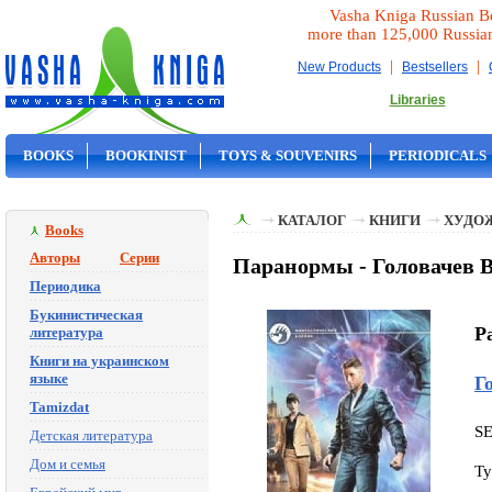
Vasha Kniga Russian B
more than 125,000 Russia
|
|
New Products
Bestsellers
Libraries
BOOKS
BOOKINIST
TOYS & SOUVENIRS
PERIODICALS
ON SALE
КАТАЛОГ
КНИГИ
ХУДО
Books
Авторы
Серии
Паранормы - Головачев 
Периодика
Букинистическая
P
литература
Книги на украинском
языке
Г
Tamizdat
S
Детская литература
Дом и семья
Ty