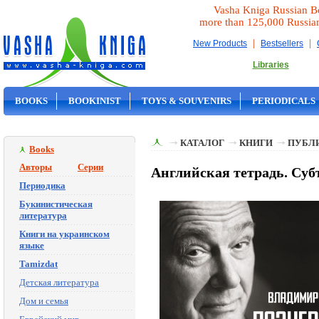
Vasha Kniga Russian B
more than 125,000 Russia
|
|
New Products
Bestsellers
Libraries
BOOKS
BOOKINIST
TOYS & SOUVENIRS
PERIODICALS
ON SALE
КАТАЛОГ
КНИГИ
ПУБЛИ
Books
Авторы
Серии
Английская тетрадь. Су
Периодика
Букинистическая
литература
Книги на украинском
языке
Tamizdat
Детская литература
Дом и семья