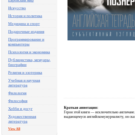
Еврейский мир
Искусство
История и политика
Медицина и спорт
Подарочные издания
Программирование и
компьютеры
Психология и экономика
Публицистика, мемуары,
биографии
Религия и эзотерика
Учебная и научная
литература
Филология
Философия
Краткая аннотация:
Хобби и досуг
Герои этой книги — исключительно англичане.
Художественная
выдающемуся английскомужурналисту, он сказа
литература
View All