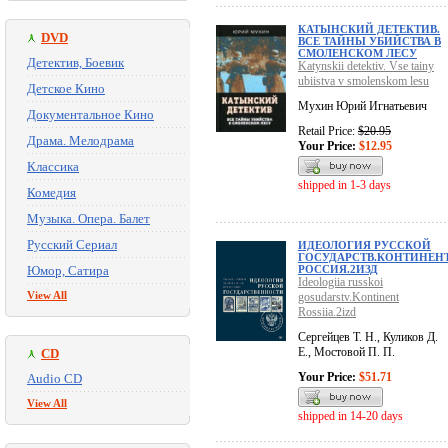
КАТЫНСКИЙ ДЕТЕКТИВ.
DVD
ВСЕ ТАЙНЫ УБИЙСТВА В
СМОЛЕНСКОМ ЛЕСУ
Детектив, Боевик
Katynskii detektiv. Vse tainy
ubiistva v smolenskom lesu
Детское Кино
Мухин Юрий Игнатьевич
Документальное Кино
Retail Price:
$20.95
Драма. Мелодрама
Your Price:
$12.95
Классика
shipped in 1-3 days
Комедия
Музыка. Опера. Балет
Русский Сериал
ИДЕОЛОГИЯ РУССКОЙ
ГОСУДАРСТВ.КОНТИНЕН
Юмор, Сатира
РОССИЯ.2ИЗД
Ideologiia russkoi
View All
gosudarstv.Kontinent
Rossiia.2izd
Сергейцев Т. Н., Куликов Д.
Е., Мостовой П. П.
CD
Your Price:
$51.71
Audio CD
View All
shipped in 14-20 days