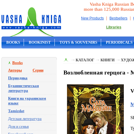
Vasha Kniga Russian B
more than 125,000 Russia
|
|
New Products
Bestsellers
Libraries
BOOKS
BOOKINIST
TOYS & SOUVENIRS
PERIODICALS
ON SALE
КАТАЛОГ
КНИГИ
ХУДО
Books
Авторы
Серии
Возлюбленная герцога - 
Периодика
Букинистическая
V
литература
Книги на украинском
языке
М
Tamizdat
S
Детская литература
Дом и семья
T