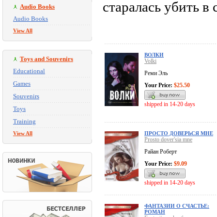
старалась убить в 
Audio Books
Audio Books
View All
ВОЛКИ
Toys and Souvenirs
Volki
Educational
Реми Эль
Games
Your Price:
$25.50
Souvenirs
shipped in 14-20 days
Toys
Training
View All
ПРОСТО ДОВЕРЬСЯ МНЕ
Prosto dover'sia mne
Райан Роберт
Your Price:
$9.09
shipped in 14-20 days
ФАНТАЗИИ О СЧАСТЬЕ:
РОМАН