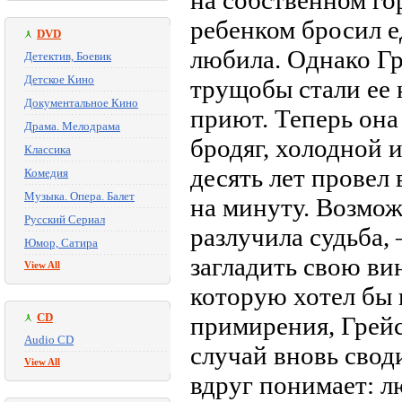
на собственном го
ребенком бросил е
DVD
любила. Однако Г
Детектив, Боевик
Детское Кино
трущобы стали ее 
Документальное Кино
приют. Теперь она
Драма. Мелодрама
бродяг, холодной 
Классика
десять лет провел 
Комедия
Музыка. Опера. Балет
на минуту. Возможн
Русский Сериал
разлучила судьба,
Юмор, Сатира
загладить свою в
View All
которую хотел бы
CD
примирения, Грейс
Audio CD
случай вновь свод
View All
вдруг понимает: л