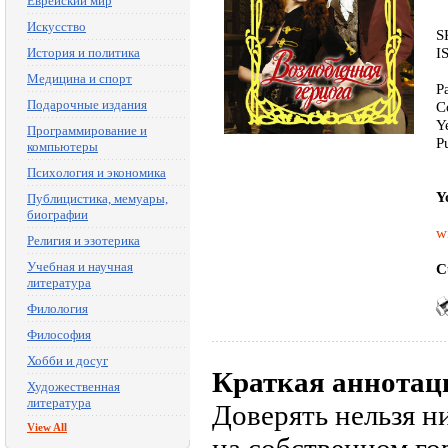
Еврейский мир
Искусство
S
I
История и политика
Медицина и спорт
P
Подарочные издания
C
Y
Программирование и
P
компьютеры
Психология и экономика
Y
Публицистика, мемуары,
биографии
w
Религия и эзотерика
Учебная и научная
C
литература
Филология
Философия
Хобби и досуг
Краткая аннотац
Художественная
литература
Доверять нельзя н
View All