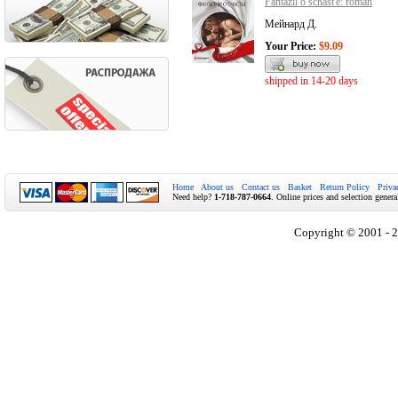
Fantazii o schast'e: roman
Мейнард Д.
Your Price:
$9.09
shipped in 14-20 days
Home
About us
Contact us
Basket
Return Policy
Priva
Need help?
1-718-787-0664
. Online prices and selection genera
Copyright © 2001 - 2