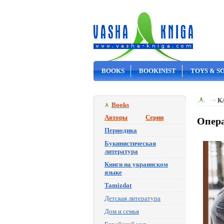
BOOKS
BOOKINIST
TOYS & S
ON SALE
К
Books
Авторы
Серии
Опера
Периодика
Букинистическая
литература
Книги на украинском
языке
Tamizdat
Детская литература
Дом и семья