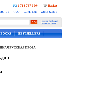
1-718-787-0664
|
Basket
|
|
|
bout us
F.A.Q.
Contact us
Order Status
Russian keyboard
Advanced search
 BOOKS
BESTSELLERS
ННАЯ РУССКАЯ ПРОЗА
удич
ga