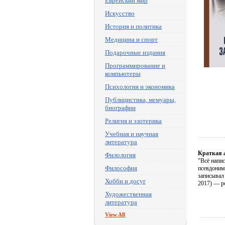
Еврейский мир
Искусство
История и политика
Медицина и спорт
Подарочные издания
Программирование и
компьютеры
Психология и экономика
Публицистика, мемуары,
биографии
Религия и эзотерика
Учебная и научная
литература
Краткая 
Филология
"Всё напи
Философия
псевдонимо
записывал
Хобби и досуг
2017) — р
Художественная
литература
View All