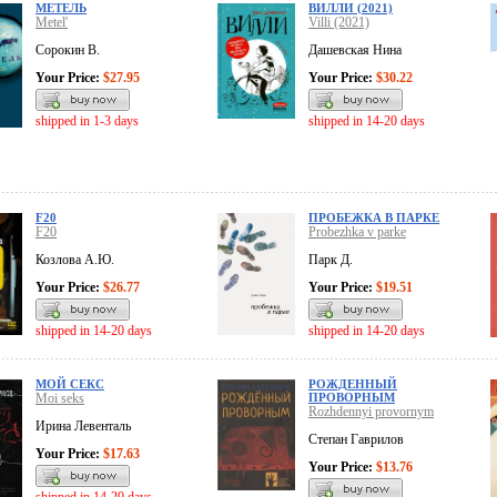
МЕТЕЛЬ
ВИЛЛИ (2021)
Metel'
Villi (2021)
Сорокин В.
Дашевская Нина
Your Price:
$27.95
Your Price:
$30.22
shipped in 1-3 days
shipped in 14-20 days
F20
ПРОБЕЖКА В ПАРКЕ
F20
Probezhka v parke
Козлова А.Ю.
Парк Д.
Your Price:
$26.77
Your Price:
$19.51
shipped in 14-20 days
shipped in 14-20 days
МОЙ СЕКС
РОЖДЕННЫЙ
Moi seks
ПРОВОРНЫМ
Rozhdennyi provornym
Ирина Левенталь
Степан Гаврилов
Your Price:
$17.63
Your Price:
$13.76