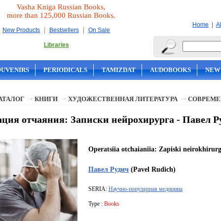
Vasha Kniga Russian Books,
more than 125,000 Russian Books.
|
Home
A
|
|
New Products
Bestsellers
On Sale
Libraries
OUVENIRS
PERIODICALS
TAMIZDAT
AUDOBOOKS
NEW
АТАЛОГ
КНИГИ
ХУДОЖЕСТВЕННАЯ ЛИТЕРАТУРА
СОВРЕМЕ
ция отчаяния: Записки нейрохирурга - Павел Р
Operatsiia otchaianiia: Zapiski neirokhirur
Павел Рудич
(Pavel Rudich)
SERIA:
Научно-популярная медицина
Type :
Books