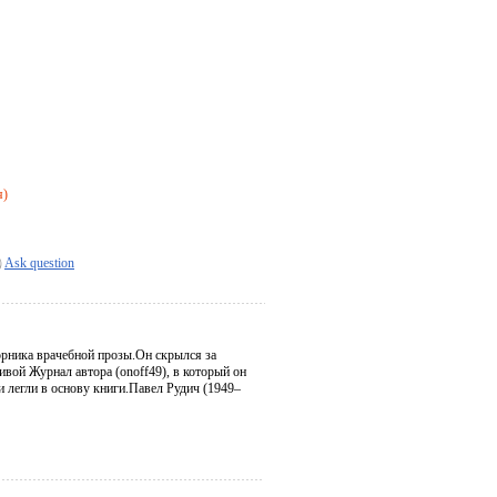
я)
Ask question
борника врачебной прозы.Он скрылся за
ивой Журнал автора (onoff49), в который он
и легли в основу книги.Павел Рудич (1949–