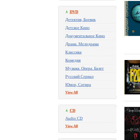
DVD
Детектив, Боевик
Детское Кино
Документальное Кино
Драма. Мелодрама
Классика
Комедия
Музыка. Опера. Балет
Русский Сериал
Юмор, Сатира
View All
CD
Audio CD
View All