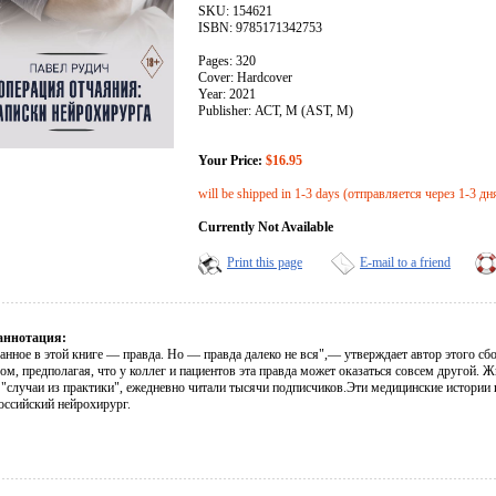
SKU: 154621
ISBN: 9785171342753
Pages: 320
Cover: Hardcover
Year: 2021
Publisher: АСТ, М (AST, M)
Your Price:
$16.95
will be shipped in 1-3 days (отправляется через 1-3 дн
Currently Not Available
Print this page
E-mail to a friend
аннотация:
санное в этой книге — правда. Но — правда далеко не вся",— утверждает автор этого с
м, предполагая, что у коллег и пациентов эта правда может оказаться совсем другой. Ж
 "случаи из практики", ежедневно читали тысячи подписчиков.Эти медицинские истории 
оссийский нейрохирург.