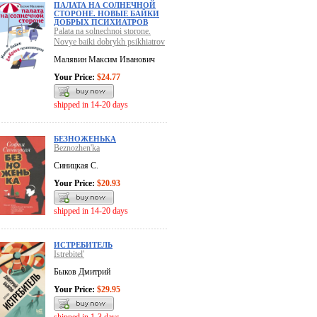
ПАЛАТА НА СОЛНЕЧНОЙ
СТОРОНЕ. НОВЫЕ БАЙКИ
ДОБРЫХ ПСИХИАТРОВ
Palata na solnechnoi storone.
Novye baiki dobrykh psikhiatrov
Малявин Максим Иванович
Your Price:
$24.77
shipped in 14-20 days
БЕЗНОЖЕНЬКА
Beznozhen'ka
Синицкая С.
Your Price:
$20.93
shipped in 14-20 days
ИСТРЕБИТЕЛЬ
Istrebitel'
Быков Дмитрий
Your Price:
$29.95