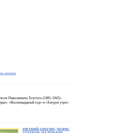
sk question
ксея Николаевича Толстого (1881-1945) -
тры», «Восемнадцатый год» и «Хмурое утро».
ЕВГЕНИЙ ОНЕГИН; [БОРИС
ГОДУНОВ; МАЛЕНЬКИЕ