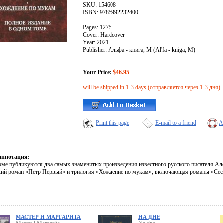
SKU: 154608
ISBN: 9785992232400
Pages: 1275
Cover: Hardcover
Year: 2021
Publisher: Альфа - книга, М (Al'fa - kniga, M)
Your Price:
$46.95
will be shipped in 1-3 days (отправляется через 1-3 дня)
Print this page
E-mail to a friend
A
аннотация:
оме публикуются два самых знаменитых произведения известного русского писателя Але
кий роман «Петр Первый» и трилогия «Хождение по мукам», включающая романы «Сес
МАСТЕР И МАРГАРИТА
НА ДНЕ