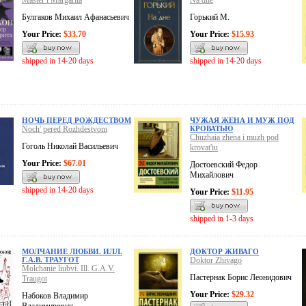
Master i Margarita
Na dne
Булгаков Михаил Афанасьевич
Горький М.
Your Price:
$33.70
Your Price:
$15.93
shipped in 14-20 days
shipped in 14-20 days
НОЧЬ ПЕРЕД РОЖДЕСТВОМ
ЧУЖАЯ ЖЕНА И МУЖ ПОД
Noch' pered Rozhdestvom
КРОВАТЬЮ
Chuzhaia zhena i muzh pod
Гоголь Николай Васильевич
krovat'iu
Your Price:
$67.01
Достоевский Федор
Михайлович
shipped in 14-20 days
Your Price:
$11.95
shipped in 1-3 days
МОЛЧАНИЕ ЛЮБВИ. ИЛЛ.
ДОКТОР ЖИВАГО
Г.А.В. ТРАУГОТ
Doktor Zhivago
Molchanie liubvi. Ill. G.A.V.
Пастернак Борис Леонидович
Traugot
Your Price:
$29.32
Набоков Владимир