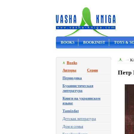
BOOKS
BOOKINIST
TOYS & S
ON SALE
К
Books
Авторы
Серии
Петр 
Периодика
Букинистическая
литература
Книги на украинском
языке
Tamizdat
Детская литература
Дом и семья