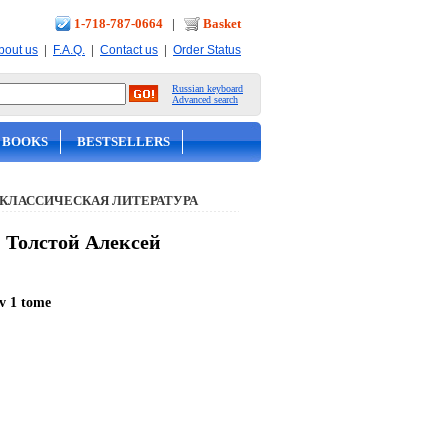
1-718-787-0664
|
Basket
|
|
|
bout us
F.A.Q.
Contact us
Order Status
Russian keyboard
Advanced search
 BOOKS
BESTSELLERS
 КЛАССИЧЕСКАЯ ЛИТЕРАТУРА
- Толстой Алексей
v 1 tome