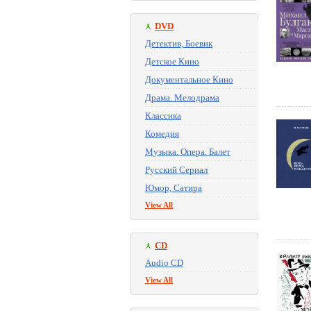
DVD
Детектив, Боевик
Детское Кино
Документальное Кино
Драма. Мелодрама
Классика
Комедия
Музыка. Опера. Балет
Русский Сериал
Юмор, Сатира
View All
CD
Audio CD
View All