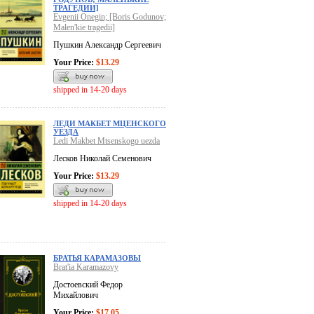
ТРАГЕДИИ]
Evgenii Onegin; [Boris Godunov;
Malen'kie tragedii]
Пушкин Александр Сергеевич
Your Price:
$13.29
shipped in 14-20 days
ЛЕДИ МАКБЕТ МЦЕНСКОГО
УЕЗДА
Ledi Makbet Mtsenskogo uezda
Лесков Николай Семенович
Your Price:
$13.29
shipped in 14-20 days
БРАТЬЯ КАРАМАЗОВЫ
Brat'ia Karamazovy
Достоевский Федор
Михайлович
Your Price:
$17.05