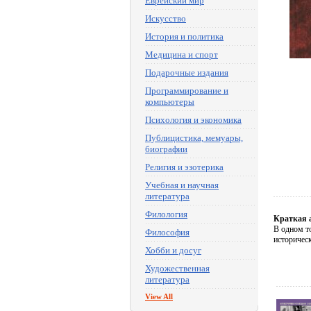
Еврейский мир
Искусство
История и политика
Медицина и спорт
Подарочные издания
Программирование и
компьютеры
Психология и экономика
Публицистика, мемуары,
биографии
Религия и эзотерика
Учебная и научная
литература
Филология
Краткая 
В одном т
Философия
историчес
Хобби и досуг
Художественная
литература
View All