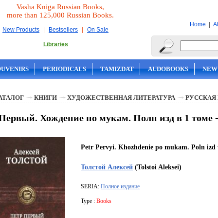
Vasha Kniga Russian Books,
more than 125,000 Russian Books.
|
Home
A
|
|
New Products
Bestsellers
On Sale
Libraries
OUVENIRS
PERIODICALS
TAMIZDAT
AUDOBOOKS
NEW
АТАЛОГ
КНИГИ
ХУДОЖЕСТВЕННАЯ ЛИТЕРАТУРА
РУССКАЯ
Первый. Хождение по мукам. Полн изд в 1 томе 
Petr Pervyi. Khozhdenie po mukam. Poln izd 
Толстой Алексей
(Tolstoi Aleksei)
SERIA:
Полное издание
Type :
Books