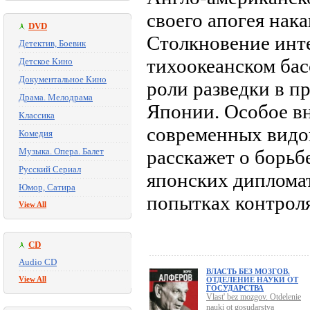
своего апогея нак
DVD
Столкновение инт
Детектив, Боевик
тихоокеанском ба
Детское Кино
Документальное Кино
роли разведки в 
Драма. Мелодрама
Японии. Особое в
Классика
современных видов
Комедия
Музыка. Опера. Балет
расскажет о борьб
Русский Сериал
японских диплома
Юмор, Сатира
попытках контроля
View All
CD
Audio CD
ВЛАСТЬ БЕЗ МОЗГОВ.
View All
ОТДЕЛЕНИЕ НАУКИ ОТ
ГОСУДАРСТВА
Vlast' bez mozgov. Otdelenie
nauki ot gosudarstva