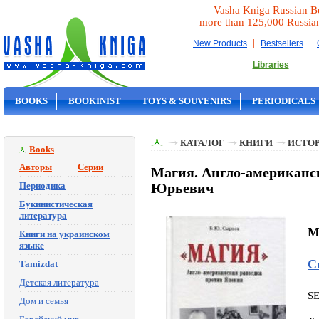
Vasha Kniga Russian B
more than 125,000 Russia
|
|
New Products
Bestsellers
Libraries
BOOKS
BOOKINIST
TOYS & SOUVENIRS
PERIODICALS
ON SALE
КАТАЛОГ
КНИГИ
ИСТОР
Books
Авторы
Серии
Магия. Англо-американс
Периодика
Юрьевич
Букинистическая
литература
M
Книги на украинском
языке
С
Tamizdat
Детская литература
S
Дом и семья