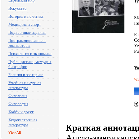
Еврейский мир
Ty
Искусство
История и политика
SK
IS
Медицина и спорт
Подарочные издания
Pa
Co
Программирование и
Ye
компьютеры
Pu
Психология и экономика
Публицистика, мемуары,
биографии
Yo
Религия и эзотерика
wi
Учебная и научная
литература
Филология
Философия
Хобби и досуг
Художественная
литература
Краткая аннотац
View All
Англо-американск