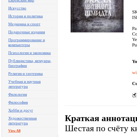
Еврейский мир
Искусство
SK
История и политика
IS
Медицина и спорт
Pa
Подарочные издания
Co
Ye
Программирование и
Pu
компьютеры
Психология и экономика
Публицистика, мемуары,
Yo
биографии
wi
Религия и эзотерика
Учебная и научная
Cu
литература
Филология
Философия
Хобби и досуг
Краткая аннотац
Художественная
литература
Шестая по счёту к
View All