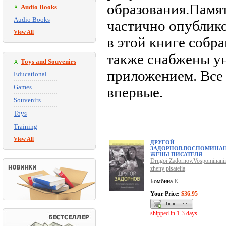
образования.Памят
Audio Books
Audio Books
частично опублико
View All
в этой книге собр
также снабжены 
Toys and Souvenirs
приложением. Все
Educational
Games
впервые.
Souvenirs
Toys
Training
View All
ДРУГОЙ
ЗАДОРНОВ.ВОСПОМИНА
ЖЕНЫ ПИСАТЕЛЯ
Drugoi Zadornov.Vospominanii
zheny pisatelia
Бомбина Е.
Your Price:
$36.95
shipped in 1-3 days