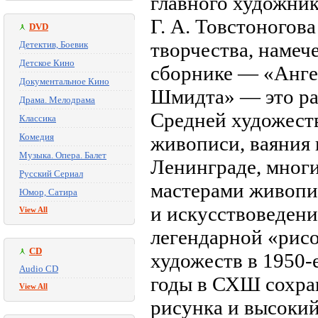
главного художник
Г. А. Товстоногов
DVD
творчества, намеч
Детектив, Боевик
Детское Кино
сборнике — «Анге
Документальное Кино
Шмидта» — это ра
Драма. Мелодрама
Средней художест
Классика
Комедия
живописи, ваяния и
Музыка. Опера. Балет
Ленинграде, многи
Русский Сериал
мастерами живопис
Юмор, Сатира
и искусствоведени
View All
легендарной «рис
CD
художеств в 1950-
Audio CD
годы в СХШ сохра
View All
рисунка и высоки