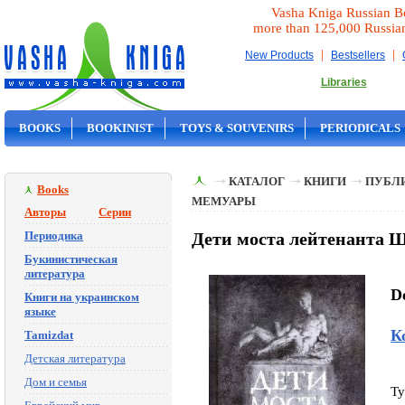
Vasha Kniga Russian B
more than 125,000 Russia
|
|
New Products
Bestsellers
Libraries
BOOKS
BOOKINIST
TOYS & SOUVENIRS
PERIODICALS
ON SALE
КАТАЛОГ
КНИГИ
ПУБЛИ
Books
МЕМУАРЫ
Авторы
Серии
Периодика
Дети моста лейтенанта Ш
Букинистическая
литература
D
Книги на украинском
языке
К
Tamizdat
Детская литература
Дом и семья
Ty