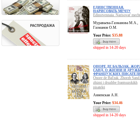
ЕДИНСТВЕННАЯ.
НАРИСОВАТЬ МЕЧТУ
Edinstvennaia. Narisovat' mech
Муравьева-Газманова М.А.,
Газманов О.М.
Your Price:
$35.88
shipped in 14-20 days
ОНОРЕ ДЕ БАЛЬЗАК. ЖО
САНД. О ЖИЗНИ И ДРУЖБ
ФРАНЦУЗСКИХ ПИСАТЕЛ
Onore de Bal'zak. Zhorzh Sand
zhizni i druzhbe frantsuzskikh
pisatelei
Анненская А.Н.
Your Price:
$34.46
shipped in 14-20 days