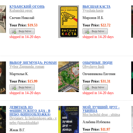
КУБАНСКИЙ ОГОНЬ
ВЫСШАЯ КАСТА
Kubanskii ogon'
Vysshaia kasta
Свечин Николай
Миронов И.Б.
Your Price:
$19.53
Your Price:
$22.72
shipped in 14-20 days
shipped in 14-20 days
ВЫБОР ЗИГМУНДА: РОМАН
ОБЫЧНЫЕ ЛЮДИ
Vybor Zigmunda: roman
Obychnye liudi
Мартильи К.
Овчинникова Евгения
Your Price:
$15.99
Your Price:
$31.31
shipped in 14-20 days
shipped in 14-20 days
ДЕВЯТАЕВ. ИЗ
МОЙ ЛУЧШИЙ ДРУГ -
ФАШИСТСКОГО АДА - В
УБИЙЦА
НЕБО (КИНООБЛОЖКА)
Moi luchshii drug - ubiitsa
Deviataev. Iz fashistskogo ada - v
Альбина Избекова
nebo (kinooblozhka)
Your Price:
$11.97
Жмак В.Г.