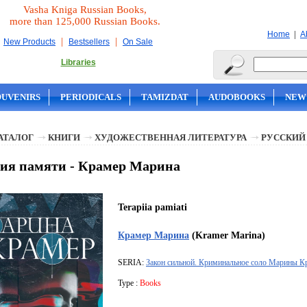
Vasha Kniga Russian Books,
more than 125,000 Russian Books.
|
Home
A
|
|
New Products
Bestsellers
On Sale
Libraries
OUVENIRS
PERIODICALS
TAMIZDAT
AUDOBOOKS
NEW
АТАЛОГ
КНИГИ
ХУДОЖЕСТВЕННАЯ ЛИТЕРАТУРА
РУССКИЙ
ия памяти - Крамер Марина
Terapiia pamiati
Крамер Марина
(Kramer Marina)
SERIA:
Закон сильной. Криминальное соло Марины К
Type :
Books