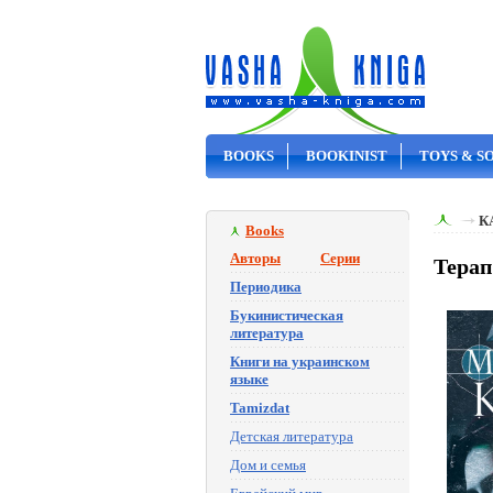
BOOKS
BOOKINIST
TOYS & S
ON SALE
К
Books
Авторы
Серии
Терап
Периодика
Букинистическая
литература
Книги на украинском
языке
Tamizdat
Детская литература
Дом и семья