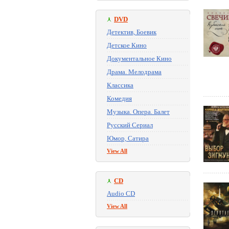
DVD
Детектив, Боевик
Детское Кино
Документальное Кино
Драма. Мелодрама
Классика
Комедия
Музыка. Опера. Балет
Русский Сериал
Юмор, Сатира
View All
CD
Audio CD
View All