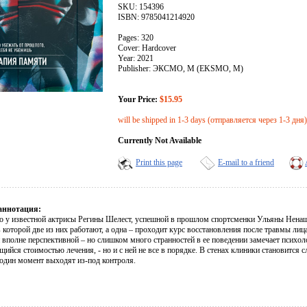
SKU: 154396
ISBN: 9785041214920
Pages: 320
Cover: Hardcover
Year: 2021
Publisher: ЭКСМО, М (EKSMO, M)
Your Price:
$15.95
will be shipped in 1-3 days (отправляется через 1-3 дня)
Currently Not Available
Print this page
E-mail to a friend
аннотация:
о у известной актрисы Регины Шелест, успешной в прошлом спортсменки Ульяны Нена
 которой две из них работают, а одна – проходит курс восстановления после травмы лиц
 вполне перспективной – но слишком много странностей в ее поведении замечает психол
ийся стоимостью лечения, - но и с ней не все в порядке. В стенах клиники становится
 один момент выходят из-под контроля.