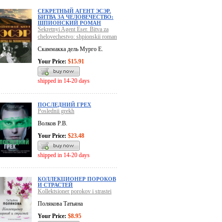
СЕКРЕТНЫЙ АГЕНТ ЭСЭР.
БИТВА ЗА ЧЕЛОВЕЧЕСТВО:
ШПИОНСКИЙ РОМАН
Sekretnyi Agent Eser. Bitva za
chelovechestvo: shpionskii roman
Скаммакка дель Мурго Е.
Your Price:
$15.91
shipped in 14-20 days
ПОСЛЕДНИЙ ГРЕХ
Poslednii grekh
Волков Р.В.
Your Price:
$23.48
shipped in 14-20 days
КОЛЛЕКЦИОНЕР ПОРОКОВ
И СТРАСТЕЙ
Kollektsioner porokov i strastei
Полякова Татьяна
Your Price:
$8.95