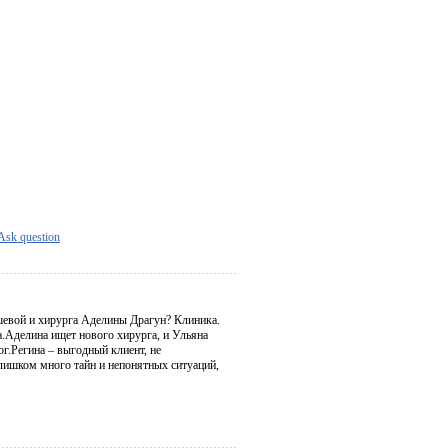
Ask question
шевой и хирурга Аделины Драгун? Клиника.
а.Аделина ищет нового хирурга, и Ульяна
ог.Регина – выгодный клиент, не
 слишком много тайн и непонятных ситуаций,