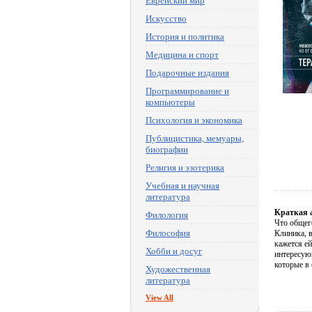
Еврейский мир
Искусство
История и политика
Медицина и спорт
Подарочные издания
Программирование и
компьютеры
Психология и экономика
Публицистика, мемуары,
биографии
Религия и эзотерика
Учебная и научная
литература
Краткая 
Филология
Что общег
Философия
Клиника, в
кажется ей
Хобби и досуг
интересующ
которые в
Художественная
литература
View All