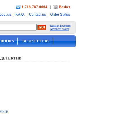
1-718-787-0664
|
Basket
|
|
|
bout us
F.A.Q.
Contact us
Order Status
Russian keyboard
Advanced search
 BOOKS
BESTSELLERS
 ДЕТЕКТИВ
рамер