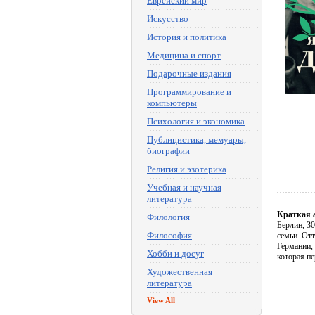
Еврейский мир
Искусство
История и политика
Медицина и спорт
Подарочные издания
Программирование и
компьютеры
Психология и экономика
Публицистика, мемуары,
биографии
Религия и эзотерика
Учебная и научная
литература
Краткая 
Филология
Берлин, 30
Философия
семьи. Отт
Германии, 
Хобби и досуг
которая п
Художественная
литература
View All