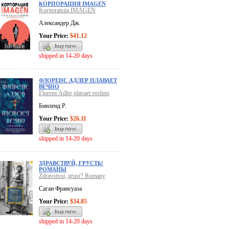
КОРПОРАЦИЯ IMAGEN
Korporatsiia IMAGEN
Александер Дж.
Your Price:
$41.12
shipped in 14-20 days
ФЛОРЕНС АДЛЕР ПЛАВАЕТ
ВЕЧНО
Florens Adler plavaet vechno
Бинленд Р.
Your Price:
$26.11
shipped in 14-20 days
ЗДРАВСТВУЙ, ГРУСТЬ!
РОМАНЫ
Zdravstvui, grust'! Romany
Саган Франсуаза
Your Price:
$34.85
shipped in 14-20 days