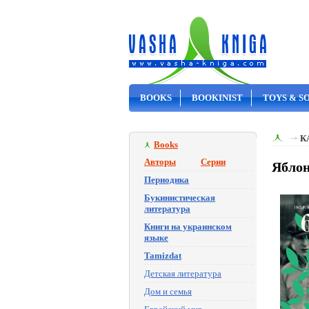
BOOKS
BOOKINIST
TOYS & S
ON SALE
К
Books
Авторы
Серии
Яблон
Периодика
Букинистическая
литература
Книги на украинском
языке
Tamizdat
Детская литература
Дом и семья