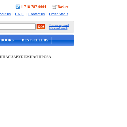
1-718-787-0664
|
Basket
|
|
|
bout us
F.A.Q.
Contact us
Order Status
Russian keyboard
Advanced search
 BOOKS
BESTSELLERS
ННАЯ ЗАРУБЕЖНАЯ ПРОЗА