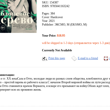
SKU: 154387
ISBN: 9785041163242
Pages: 384
Cover: Hardcover
Year: 2021
Publisher: ЭКСМО, М (EKSMO, M)
Your Price:
$18.95
will be shipped in 1-3 days (отправляется через 1-3 дня)
Currently Not Available
Print this page
E-mail to a friend
аннотация:
-е гг. ХХ векаСала и Отто, молодые люди из разных слоев общества, влюбляются друг в
о – простой парень из рабочего класса.С началом Второй мировой войны их пути расходят
а Отто становится врачом Вермахта, и вскоре его призывают на войну.Обоих ждет плен,
еревернет всю их прежнюю жизнь.