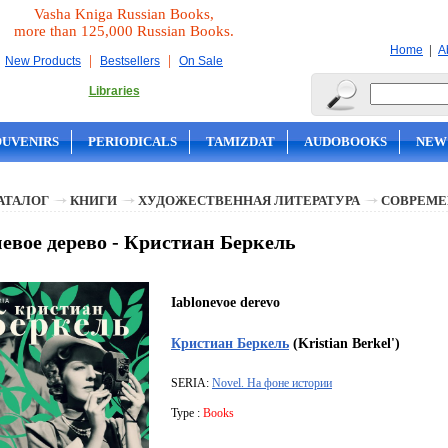
Vasha Kniga Russian Books,
more than 125,000 Russian Books.
|
Home
A
|
|
New Products
Bestsellers
On Sale
Libraries
OUVENIRS
PERIODICALS
TAMIZDAT
AUDOBOOKS
NEW
АТАЛОГ
КНИГИ
ХУДОЖЕСТВЕННАЯ ЛИТЕРАТУРА
СОВРЕМЕ
евое дерево - Кристиан Беркель
Iablonevoe derevo
Кристиан Беркель
(Kristian Berkel')
SERIA:
Novel. На фоне истории
Type :
Books