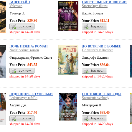
ВАЛЕНТАЙН
СМЕРТЕЛЬНЫЕ ИЛЛЮЗИИ
Valentain
Smertel'nye illiuzii
Уэтмор Э.
Джойс Бренда
Your Price:
$29.30
Your Price:
$15.11
shipped in 14-20 days
shipped in 14-20 days
НОЧЬ НЕЖНА: РОМАН
ДО ВСТРЕЧИ В БОМБЕЕ
Noch' nezhna: roman
Do vstrechi v Bombee
Фицджеральд Фрэнсис Скотт
Эшкрофт Дженни
Your Price:
$43.55
Your Price:
$86.64
shipped in 14-20 days
shipped in 14-20 days
ЛЕДЕНЦОВЫЕ ТУФЕЛЬКИ
СОСТОЯНИЕ СВОБОДЫ
Ledentsovye tufel'ki
Sostoianie svobody
Харрис Дж.
Мукерджи Н.
Your Price:
$17.40
Your Price:
$38.40
shipped in 14-20 days
shipped in 14-20 days