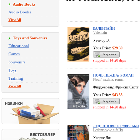
Audio Books
Audio Books
View All
ВАЛЕНТАЙН
Valentain
Toys and Souvenirs
Уэтмор Э.
Educational
Your Price:
$29.30
Games
shipped in 14-20 days
Souvenirs
Toys
НОЧЬ НЕЖНА: РОМАН
Training
Noch' nezhna: roman
View All
Фицджеральд Фрэнсис Скотт
Your Price:
$43.55
shipped in 14-20 days
ЛЕДЕНЦОВЫЕ ТУФЕЛЬКИ
Ledentsovye tufel'ki
Харрис Дж.