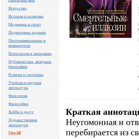
Еврейский мир
Искусство
История и политика
Медицина и спорт
Подарочные издания
Программирование и
компьютеры
Психология и экономика
Публицистика, мемуары,
биографии
Религия и эзотерика
Учебная и научная
литература
Филология
Философия
Краткая аннотац
Хобби и досуг
Неугомонная и от
Художественная
литература
перебирается из с
View All