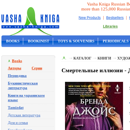
Vasha Kniga Russian B
more than 125,000 Russia
|
|
New Products
Bestsellers
Libraries
BOOKS
BOOKINIST
TOYS & SOUVENIRS
PERIODICALS
ON SALE
КАТАЛОГ
КНИГИ
ХУДО
Books
Авторы
Серии
Смертельные иллюзии - 
Периодика
Букинистическая
литература
Книги на украинском
языке
Tamizdat
Детская литература
Дом и семья