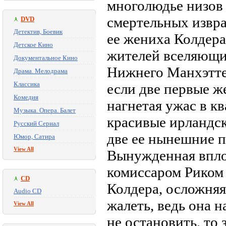
многолюдье низов 
смертельных извр
DVD
Детектив, Боевик
ее жениха Колдера
Детское Кино
жителей вселяющи
Документальное Кино
Нижнего Манхэттен
Драма. Мелодрама
Классика
если две первые ж
Комедия
нагнетая ужас в к
Музыка. Опера. Балет
красивые ирландск
Русский Сериал
две ее нынешние 
Юмор, Сатира
View All
Вынужденная впло
комиссаром Риком 
CD
Колдера, осложняя
Audio CD
жалеть, ведь она н
View All
не остановить, то 