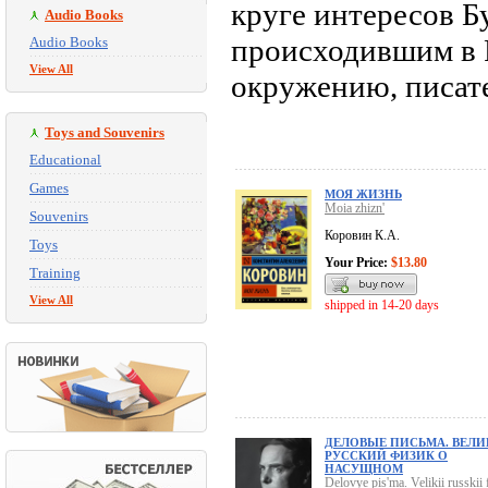
круге интересов Б
Audio Books
происходившим в 
Audio Books
View All
окружению, писате
Toys and Souvenirs
Educational
Games
МОЯ ЖИЗНЬ
Moia zhizn'
Souvenirs
Коровин К.А.
Toys
Your Price:
$13.80
Training
View All
shipped in 14-20 days
ДЕЛОВЫЕ ПИСЬМА. ВЕЛ
РУССКИЙ ФИЗИК О
НАСУЩНОМ
Delovye pis'ma. Velikii russkii 