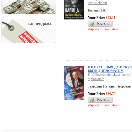
nasushchnom
Капица П.Л.
Your Price:
$43.11
shipped in 14-20 days
К.В.НЕССЕЛЬРОДЕ:ИСКУ
БЫТЬ ДИПЛОМАТОМ
K.V.Nessel'rode:Iskusstvo byt'
diplomatom
Таньшина Наталия Петровна
Your Price:
$36.75
shipped in 14-20 days