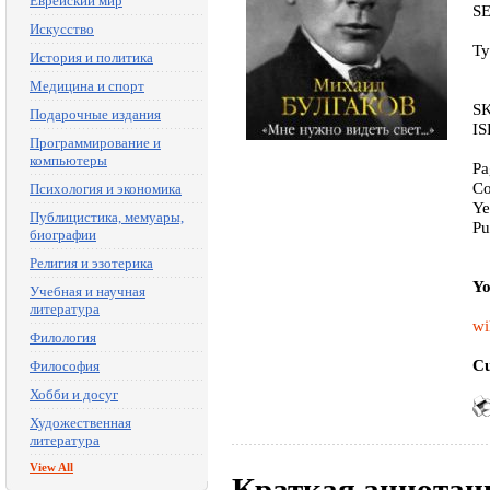
Еврейский мир
S
Искусство
Ty
История и политика
Медицина и спорт
SK
Подарочные издания
IS
Программирование и
компьютеры
Pa
Co
Психология и экономика
Ye
Публицистика, мемуары,
Pu
биографии
Религия и эзотерика
Yo
Учебная и научная
литература
wi
Филология
Cu
Философия
Хобби и досуг
Художественная
литература
View All
Краткая аннотац