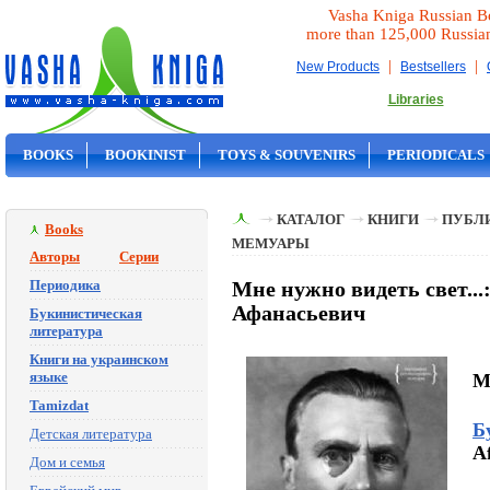
Vasha Kniga Russian B
more than 125,000 Russia
|
|
New Products
Bestsellers
Libraries
BOOKS
BOOKINIST
TOYS & SOUVENIRS
PERIODICALS
ON SALE
КАТАЛОГ
КНИГИ
ПУБЛИ
Books
МЕМУАРЫ
Авторы
Серии
Периодика
Мне нужно видеть свет..
Афанасьевич
Букинистическая
литература
Книги на украинском
языке
M
Tamizdat
Б
Детская литература
A
Дом и семья