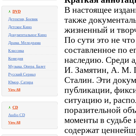
В настоящее издан
DVD
также документал
Детектив, Боевик
Детское Кино
жизненный и творч
Документальное Кино
По сути это не что
Драма. Мелодрама
составленное по е
Классика
наследию. Среди а
Комедия
Музыка. Опера. Балет
И. Замятин, А. М. 
Русский Сериал
Сталин. Эти докум
Юмор, Сатира
публикации, фикс
View All
ситуацию и, распо
CD
поразительной об
Audio CD
моменты в судьбе и
View All
содержат ценнейш