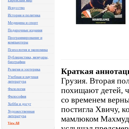
Еврейский мир
Искусство
История и политика
Медицина и спорт
Подарочные издания
Программирование и
компьютеры
Психология и экономика
Публицистика, мемуары,
биографии
Краткая аннотац
Религия и эзотерика
Учебная и научная
Грузия. Вторая по
литература
похищают детей, ч
Филология
Философия
со временем верны
Хобби и досуг
постигла Хвичу, к
Художественная
литература
мамлюком Махмудо
View All
услышал предсмерт