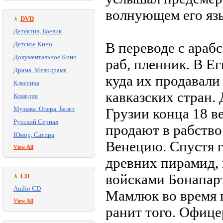
волнующем его я
DVD
Детектив, Боевик
В переводе с араб
Детское Кино
Документальное Кино
раб, пленник. В Е
Драма. Мелодрама
куда их продавали 
Классика
кавказских стран.
Комедия
Музыка. Опера. Балет
Грузии конца 18 в
Русский Сериал
продают в рабство.
Юмор, Сатира
Венецию. Спустя г
View All
древних пирамид, 
войсками Бонапарт
CD
Audio CD
Мамлюк во время 
View All
ранит того. Офицер