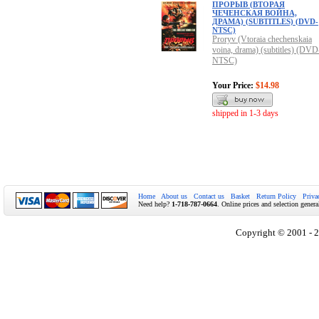
ПРОРЫВ (ВТОРАЯ
ЧЕЧЕНСКАЯ ВОЙНА,
ДРАМА) (SUBTITLES) (DVD-
NTSC)
Proryv (Vtoraia chechenskaia
voina, drama) (subtitles) (DVD
NTSC)
Your Price:
$14.98
shipped in 1-3 days
Home
About us
Contact us
Basket
Return Policy
Priva
Need help?
1-718-787-0664
. Online prices and selection genera
Copyright © 2001 - 2