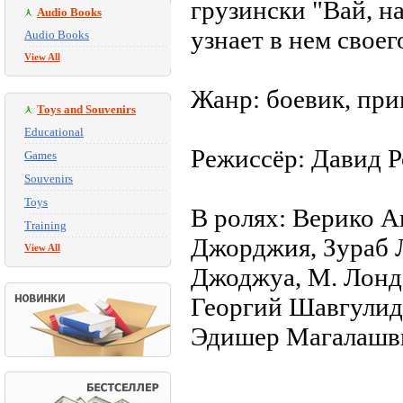
грузински "Вай, н
Audio Books
узнает в нем свое
Audio Books
View All
Жанр: боевик, при
Toys and Souvenirs
Educational
Режиссёр: Давид Ро
Games
Souvenirs
Toys
В ролях: Верико А
Training
Джорджия, Зураб Л
View All
Джоджуа, М. Лонда
Георгий Шавгулид
Эдишер Магалашв