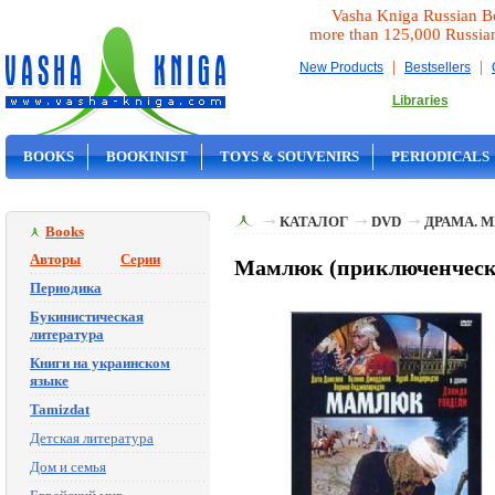
Vasha Kniga Russian B
more than 125,000 Russia
|
|
New Products
Bestsellers
Libraries
BOOKS
BOOKINIST
TOYS & SOUVENIRS
PERIODICALS
ON SALE
КАТАЛОГ
DVD
ДРАМА. 
Books
Авторы
Серии
Мамлюк (приключенческая
Периодика
Букинистическая
литература
Книги на украинском
языке
Tamizdat
Детская литература
Дом и семья