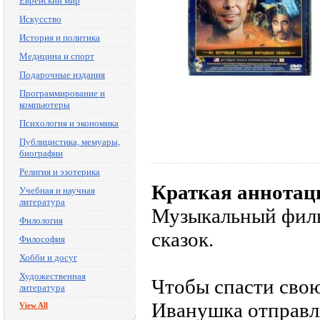
Еврейский мир
Искусство
История и политика
Медицина и спорт
Подарочные издания
Программирование и
компьютеры
Психология и экономика
Публицистика, мемуары,
биографии
Религия и эзотерика
Краткая аннотац
Учебная и научная
литература
Музыкальный филь
Филология
сказок.
Философия
Хобби и досуг
Художественная
Чтобы спасти свою
литература
Иванушка отправля
View All