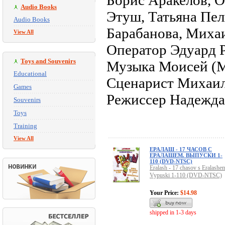
Борис Аракелов, О
Audio Books
Этуш, Татьяна Пе
Audio Books
Барабанова, Миха
View All
Оператор Эдуард 
Toys and Souvenirs
Музыка Моисей (М
Educational
Сценарист Михаи
Games
Режиссер Надежда
Souvenirs
Toys
Training
View All
ЕРАЛАШ - 17 ЧАСОВ С
ЕРАЛАШЕМ. ВЫПУСКИ 1-
110 (DVD-NTSC)
Eralash - 17 chasov s Eralashe
Vypuski 1-110 (DVD-NTSC)
Your Price:
$14.98
shipped in 1-3 days