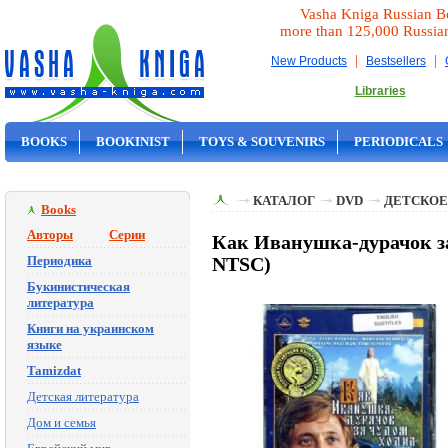
Vasha Kniga Russian B
more than 125,000 Russia
|
|
New Products
Bestsellers
Libraries
BOOKS
BOOKINIST
TOYS & SOUVENIRS
PERIODICALS
ON SALE
КАТАЛОГ
DVD
ДЕТСКОЕ
Books
Авторы
Серии
Как Иванушка-дурачок за 
Периодика
NTSC)
Букинистическая
литература
Книги на украинском
языке
Tamizdat
Детская литература
Дом и семья