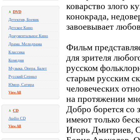
коварство злого к
DVD
конокрада, недов
Детектив, Боевик
завоевывает любов
Детское Кино
Документальное Кино
Драма. Мелодрама
Фильм представля
Классика
для зрителя любог
Комедия
русском фольклорн
Музыка. Опера. Балет
старым русским ск
Русский Сериал
Юмор, Сатира
человеческих отн
View All
на протяжении мно
Добро борется со з
CD
имеют только беск
Audio CD
View All
Игорь Дмитриев, 