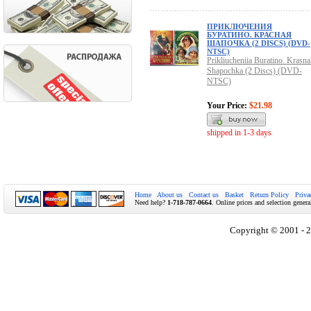
ПРИКЛЮЧЕНИЯ
БУРАТИНО. КРАСНАЯ
ШАПОЧКА (2 DISCS) (DVD-
NTSC)
Prikliucheniia Buratino. Krasna
Shapochka (2 Discs) (DVD-
NTSC)
Your Price:
$21.98
shipped in 1-3 days
Home
About us
Contact us
Basket
Return Policy
Priva
Need help?
1-718-787-0664
. Online prices and selection genera
Copyright © 2001 - 2