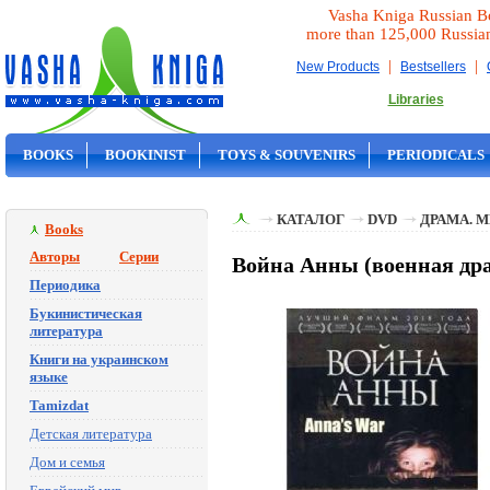
Vasha Kniga Russian B
more than 125,000 Russia
|
|
New Products
Bestsellers
Libraries
BOOKS
BOOKINIST
TOYS & SOUVENIRS
PERIODICALS
ON SALE
КАТАЛОГ
DVD
ДРАМА. 
Books
Авторы
Серии
Война Анны (военная дра
Периодика
Букинистическая
литература
Книги на украинском
языке
Tamizdat
Детская литература
Дом и семья