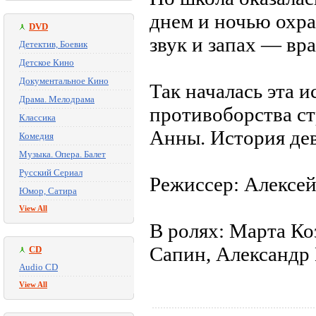
днем и ночью охр
DVD
звук и запах — вр
Детектив, Боевик
Детское Кино
Документальное Кино
Так началась эта 
Драма. Мелодрама
противоборства с
Классика
Анны. История де
Комедия
Музыка. Опера. Балет
Русский Сериал
Режиссер: Алексе
Юмор, Сатира
View All
В ролях: Марта К
Сапин, Александр
CD
Audio CD
View All