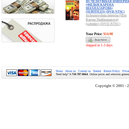
ИСЧЕЗНУВШАЯ ИМПЕРИ
(ФИЛЬМ КАРЕНА
ШАХНАЗАРОВА)
(SUBTITLES) (DVD-NTSC)
Ischeznuvshaia imperiia (fil'm
Karena Shakhnazarova)
(subtitles) (DVD-NTSC)
Your Price:
$14.98
shipped in 1-3 days
Home
About us
Contact us
Basket
Return Policy
Priva
Need help?
1-718-787-0664
. Online prices and selection genera
Copyright © 2001 - 2