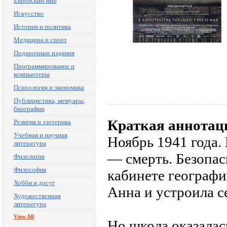
Еврейский мир
Искусство
История и политика
Медицина и спорт
Подарочные издания
Программирование и
компьютеры
Психология и экономика
Публицистика, мемуары,
биографии
Краткая аннотац
Религия и эзотерика
Учебная и научная
Ноябрь 1941 года.
литература
— смерть. Безопас
Филология
Философия
кабинете географи
Хобби и досуг
Анна и устроила се
Художественная
литература
View All
Но школа оказалас