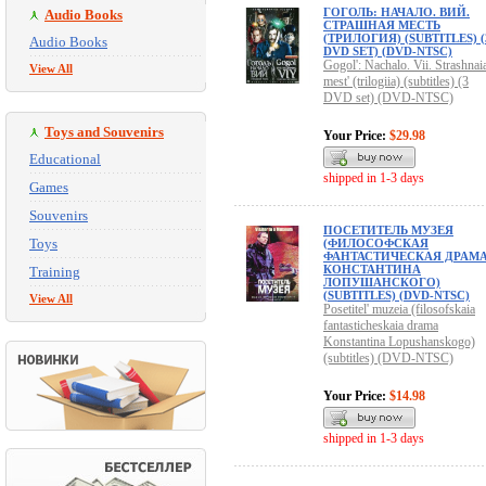
ГОГОЛЬ: НАЧАЛО. ВИЙ.
Audio Books
СТРАШНАЯ МЕСТЬ
(ТРИЛОГИЯ) (SUBTITLES) (
Audio Books
DVD SET) (DVD-NTSC)
Gogol': Nachalo. Vii. Strashnai
View All
mest' (trilogiia) (subtitles) (3
DVD set) (DVD-NTSC)
Toys and Souvenirs
Your Price:
$29.98
Educational
shipped in 1-3 days
Games
Souvenirs
ПОСЕТИТЕЛЬ МУЗЕЯ
Toys
(ФИЛОСОФСКАЯ
ФАНТАСТИЧЕСКАЯ ДРАМ
КОНСТАНТИНА
Training
ЛОПУШАНСКОГО)
(SUBTITLES) (DVD-NTSC)
View All
Posetitel' muzeia (filosofskaia
fantasticheskaia drama
Konstantina Lopushanskogo)
(subtitles) (DVD-NTSC)
Your Price:
$14.98
shipped in 1-3 days