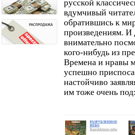
русской классичес
вдумчивый читате
обратившись к ми
произведениям. И 
внимательно посмо
кого-нибудь из пр
Времена и нравы м
успешно приспосаб
настойчиво заявля
им тоже очень по
РАЗРУБЛЕННОЕ
НЕБО
Razrublennoe nebo