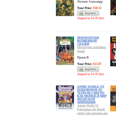
Логачев Александр
Your Price:
$38.32
shipped in 14-20 days
МОРФОЛОГИЯ
ВОЛШЕБНОЙ
СКАЗКИ
Morfologiia volshebnoi
skazki
Пропп В.
Your Price:
$13.87
shipped in 14-20 days
ANIME WORLD. ОТ
ПОКЕМОНОВ ДО
ТЕТРАДИ СМЕРТИ:
КАК МЕНЯЛСЯ МИР
ЯПОНСКОЙ
АНИМАЦИИ
Anime World. Ot
Pokemonov do Tetradi
smerti: kak menialsia mir