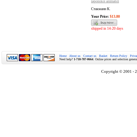
iaponskoi animatsii
Стакманн К.
Your Price:
$13.80
shipped in 14-20 days
Home
About us
Contact us
Basket
Return Policy
Priva
Need help?
1-718-787-0664
. Online prices and selection genera
Copyright © 2001 - 2