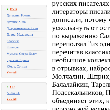
русских писателя
DVD
литераторы писали 
Детектив, Боевик
дописали, потому 
Детское Кино
ускользнуть от ост
Документальное Кино
по выражению Са
Драма. Мелодрама
Классика
переползал "из од
Комедия
перечитав классик
Музыка. Опера. Балет
необычное коллек
Русский Сериал
в отрывках, набро
Юмор, Сатира
View All
Молчалин, Шприх,
Балалайкин, Тарел
CD
Подсекальников, 
Audio CD
объединяет этих, 
View All
персонажей велики