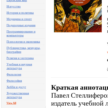
Еврейский мир
Искусство
История и политика
Медицина и спорт
Подарочные издания
Программирование и
компьютеры
Психология и экономика
Публицистика, мемуары,
биографии
Религия и эзотерика
Учебная и научная
литература
Филология
Философия
Краткая аннотац
Хобби и досуг
Художественная
Павел Стеллиферов
литература
издатель учебной л
View All