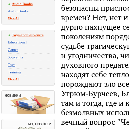
Audio Books
безопасны приспо
Audio Books
времен? Нет, нет и
View All
дурно пахнущее с
поколениям порядо
Toys and Souvenirs
Educational
судьбе трагическу
Games
и угодничества, ч
Souvenirs
духовного предате
Toys
находят себе тепло
Training
View All
порождают зло все
Угрюм-Бурчеев, Бл
там и тогда, где 
безмолвных исполн
вечный вопрос "Че