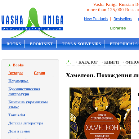
Vasha Kniga Russian B
more than 125,000 Russia
|
|
New Products
Bestsellers
Libraries
BOOKS
BOOKINIST
TOYS & SOUVENIRS
PERIODICALS
ON SALE
КАТАЛОГ
КНИГИ
ФИЛО
Books
Авторы
Серии
Хамелеон. Похождения ли
Периодика
Букинистическая
литература
Книги на украинском
языке
Tamizdat
Детская литература
Дом и семья