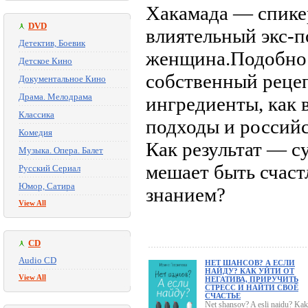
Хакамада — спикер
DVD
влиятельный экс-п
Детектив, Боевик
женщина.Подобно 
Детское Кино
собственный рецеп
Документальное Кино
Драма. Мелодрама
ингредиенты, как 
Классика
подходы и российс
Комедия
Как результат — с
Музыка. Опера. Балет
мешает быть счаст
Русский Сериал
Юмор, Сатира
знанием?
View All
CD
Audio CD
НЕТ ШАНСОВ? А ЕСЛИ
НАЙДУ? КАК УЙТИ ОТ
View All
НЕГАТИВА, ПРИРУЧИТЬ
СТРЕСС И НАЙТИ СВОЁ
СЧАСТЬЕ
Net shansov? A esli naidu? Kak