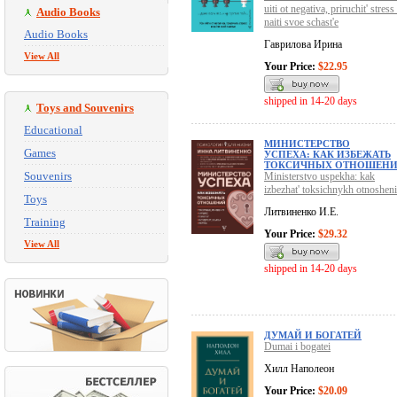
uiti ot negativa, priruchit' stress 
Audio Books
naiti svoe schast'e
Audio Books
Гаврилова Ирина
View All
Your Price:
$22.95
shipped in 14-20 days
Toys and Souvenirs
Educational
МИНИСТЕРСТВО
Games
УСПЕХА: КАК ИЗБЕЖАТЬ
ТОКСИЧНЫХ ОТНОШЕН
Souvenirs
Ministerstvo uspekha: kak
izbezhat' toksichnykh otnosheni
Toys
Литвиненко И.Е.
Training
Your Price:
$29.32
View All
shipped in 14-20 days
ДУМАЙ И БОГАТЕЙ
Dumai i bogatei
Хилл Наполеон
Your Price:
$20.09