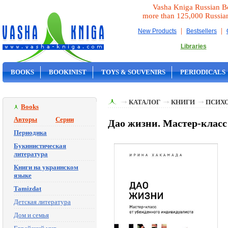
Vasha Kniga Russian B
more than 125,000 Russia
|
|
New Products
Bestsellers
Libraries
BOOKS
BOOKINIST
TOYS & SOUVENIRS
PERIODICALS
ON SALE
КАТАЛОГ
КНИГИ
ПСИХ
Books
Авторы
Серии
Дао жизни. Мастер-класс
Периодика
Букинистическая
литература
Книги на украинском
языке
Tamizdat
Детская литература
Дом и семья