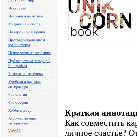
Еврейский мир
Искусство
История и политика
Медицина и спорт
Подарочные издания
Программирование и
компьютеры
Психология и экономика
Публицистика, мемуары,
биографии
Религия и эзотерика
Учебная и научная
литература
Филология
Философия
Краткая аннотац
Хобби и досуг
Художественная
Как совместить ка
литература
личное счастье? О
View All