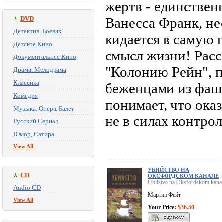
жертв - единствен
DVD
Ванесса Франк, не
Детектив, Боевик
кидается в самую 
Детское Кино
смысл жизни! Расс
Документальное Кино
"Колонию Рейн", п
Драма. Мелодрама
Классика
беженцами из фаш
Комедия
понимает, что ока
Музыка. Опера. Балет
не в силах контрол
Русский Сериал
Юмор, Сатира
View All
УБИЙСТВО НА
CD
ОКСФОРДСКОМ КАНАЛЕ
Ubiistvo na Oksfordskom kana
Audio CD
Мартин Фейт
View All
Your Price:
$36.50