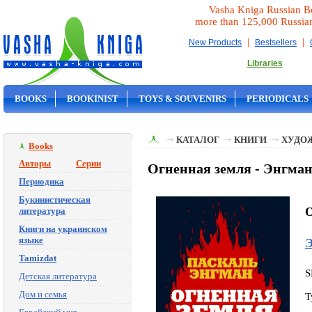
Vasha Kniga Russian B
more than 125,000 Russia
|
|
New Products
Bestsellers
Libraries
BOOKS
BOOKINIST
TOYS & SOUVENIRS
PERIODICALS
ON SALE
КАТАЛОГ
КНИГИ
ХУДО
Books
Авторы
Серии
Огненная земля - Энгма
Периодика
Букинистическая
O
литература
Книги на украинском
языке
Э
Tamizdat
S
Детская литература
Дом и семья
T