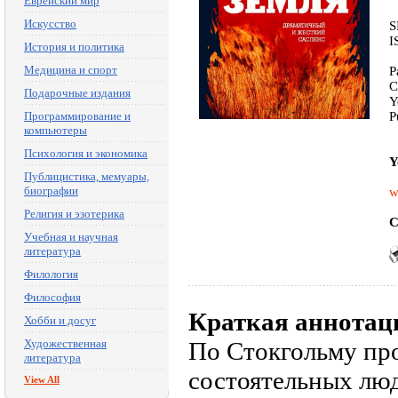
Еврейский мир
Искусство
S
I
История и политика
Медицина и спорт
P
C
Подарочные издания
Y
Программирование и
P
компьютеры
Психология и экономика
Y
Публицистика, мемуары,
биографии
w
Религия и эзотерика
C
Учебная и научная
литература
Филология
Философия
Краткая аннотац
Хобби и досуг
Художественная
По Стокгольму пр
литература
состоятельных люд
View All