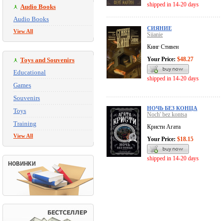
shipped in 14-20 days
Audio Books
Audio Books
СИЯНИЕ
View All
Siianie
Кинг Стивен
Your Price:
$48.27
Toys and Souvenirs
Educational
shipped in 14-20 days
Games
Souvenirs
НОЧЬ БЕЗ КОНЦА
Toys
Noch' bez kontsa
Training
Кристи Агата
View All
Your Price:
$18.15
shipped in 14-20 days