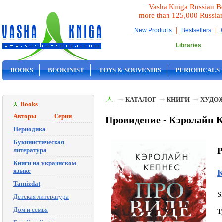
Vasha Kniga Russian B
more than 125,000 Russia
|
|
New Products
Bestsellers
Libraries
BOOKS
BOOKINIST
TOYS & SOUVENIRS
PERIODICALS
ON SALE
КАТАЛОГ
КНИГИ
ХУДО
Books
Авторы
Серии
Провидение - Кэролайн 
Периодика
Букинистическая
P
литература
Книги на украинском
языке
К
Tamizdat
S
Детская литература
Дом и семья
T