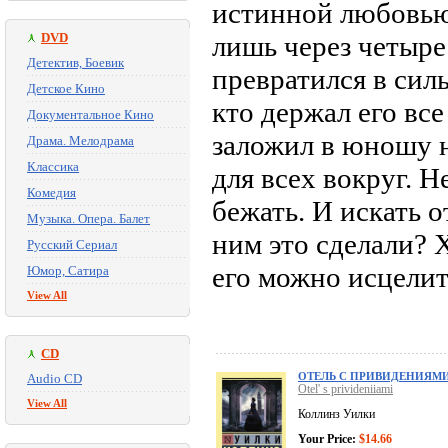
истинной любовью
DVD
лишь через четыре
Детектив, Боевик
превратился в сил
Детское Кино
кто держал его все
Документальное Кино
заложил в юношу 
Драма. Мелодрама
Классика
для всех вокруг. Н
Комедия
бежать. И искать о
Музыка. Опера. Балет
ним это сделали? 
Русский Сериал
его можно исцелит
Юмор, Сатира
View All
CD
ОТЕЛЬ С ПРИВИДЕНИЯМ
Audio CD
Otel' s privideniiami
View All
Коллинз Уилки
Your Price:
$14.66