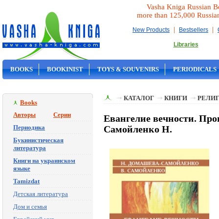
Vasha Kniga Russian B
more than 125,000 Russia
|
|
New Products
Bestsellers
Libraries
BOOKS
BOOKINIST
TOYS & SOUVENIRS
PERIODICALS
ON SALE
КАТАЛОГ
КНИГИ
РЕЛИГ
Books
Авторы
Серии
Евангелие вечности. Про
Периодика
Самойленко Н.
Букинистическая
литература
Книги на украинском
языке
Tamizdat
Детская литература
Дом и семья