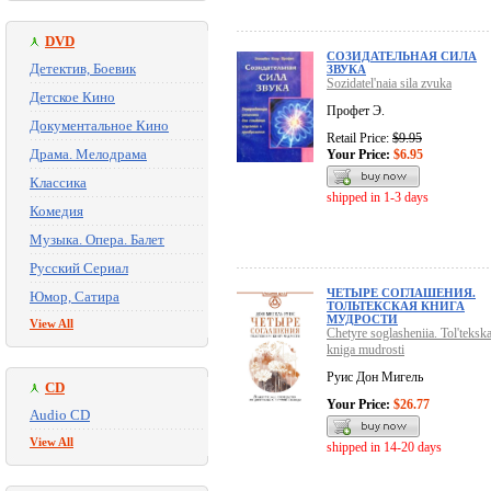
DVD
СОЗИДАТЕЛЬНАЯ СИЛА
Детектив, Боевик
ЗВУКА
Sozidatel'naia sila zvuka
Детское Кино
Профет Э.
Документальное Кино
Retail Price:
$9.95
Драма. Мелодрама
Your Price:
$6.95
Классика
shipped in 1-3 days
Комедия
Музыка. Опера. Балет
Русский Сериал
ЧЕТЫРЕ СОГЛАШЕНИЯ.
Юмор, Сатира
ТОЛЬТЕКСКАЯ КНИГА
МУДРОСТИ
View All
Chetyre soglasheniia. Tol'tekska
kniga mudrosti
Руис Дон Мигель
CD
Your Price:
$26.77
Audio CD
View All
shipped in 14-20 days