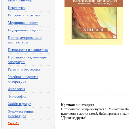
Еврейский мир
Искусство
История и политика
Медицина и спорт
Подарочные издания
Программирование и
компьютеры
Психология и экономика
Публицистика, мемуары,
биографии
Религия и эзотерика
Учебная и научная
литература
Филология
Философия
Хобби и досуг
Краткая аннотация:
Поторопитесь соприкоснуться С Милостью Все
Художественная
исполнять в жизни своей, Дабы принять участ
литература
"Дорогие друзья!
View All