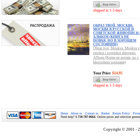
shipped in 1-3 days
ОБРАЗ ТВОЙ, МОСКВА.
МОСКВА В РУССКОЙ И
СОВЕТСКОЙ ЖИВОПИСИ.
АЛЬБОМ (КНИГА НЕ
НОВАЯ, НО В ХОРОШЕМ
СОСТОЯНИИ)
Obraz tvoi, Moskva. Moskva v
russkoi i sovetskoi zhivopisi.
Al'bom (Kniga ne novaia, no v
khoroshem sostoianii)
Your Price:
$14.95
shipped in 1-3 days
Home
About us
Contact us
Basket
Return Policy
Priva
Need help?
1-718-787-0664
. Online prices and selection genera
Copyright © 2001 - 2