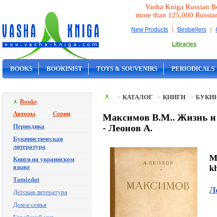
Vasha Kniga Russian B
more than 125,000 Russia
|
|
New Products
Bestsellers
Libraries
BOOKS
BOOKINIST
TOYS & SOUVENIRS
PERIODICALS
ON SALE
КАТАЛОГ
КНИГИ
БУКИ
Books
Авторы
Серии
Максимов В.М.. Жизнь и 
Периодика
- Леонов А.
Букинистическая
литература
M
Книги на украинском
языке
k
Tamizdat
Л
Детская литература
Дом и семья