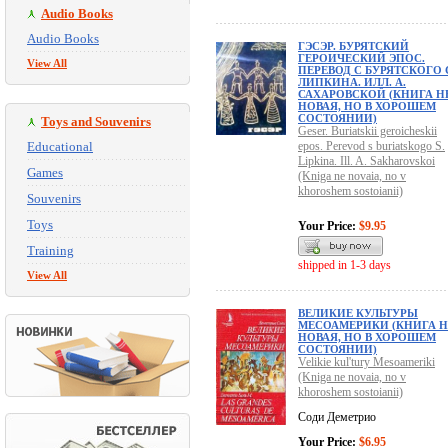
Audio Books
Audio Books
ГЭСЭР. БУРЯТСКИЙ
ГЕРОИЧЕСКИЙ ЭПОС.
View All
ПЕРЕВОД С БУРЯТСКОГО 
ЛИПКИНА. ИЛЛ. А.
САХАРОВСКОЙ (КНИГА Н
НОВАЯ, НО В ХОРОШЕМ
СОСТОЯНИИ)
Toys and Souvenirs
Geser. Buriatskii geroicheskii
Educational
epos. Perevod s buriatskogo S.
Lipkina. Ill. A. Sakharovskoi
Games
(Kniga ne novaia, no v
khoroshem sostoianii)
Souvenirs
Toys
Your Price:
$9.95
Training
shipped in 1-3 days
View All
ВЕЛИКИЕ КУЛЬТУРЫ
МЕСОАМЕРИКИ (КНИГА Н
НОВАЯ, НО В ХОРОШЕМ
СОСТОЯНИИ)
Velikie kul'tury Mesoameriki
(Kniga ne novaia, no v
khoroshem sostoianii)
Соди Деметрио
Your Price:
$6.95