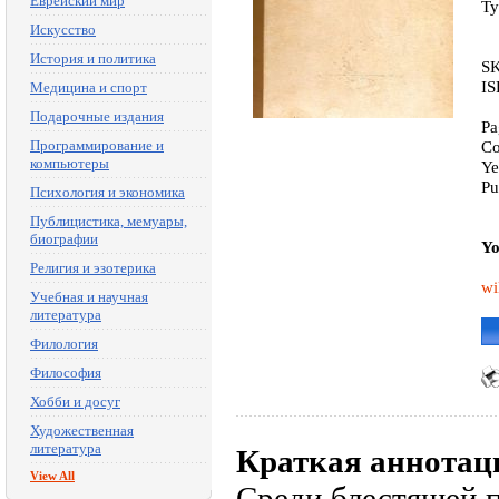
Еврейский мир
Ty
Искусство
История и политика
SK
IS
Медицина и спорт
Подарочные издания
Pa
Программирование и
Co
компьютеры
Ye
Pu
Психология и экономика
Публицистика, мемуары,
биографии
Yo
Религия и эзотерика
wi
Учебная и научная
литература
Филология
Философия
Хобби и досуг
Художественная
литература
Краткая аннотац
View All
Среди блестящей 