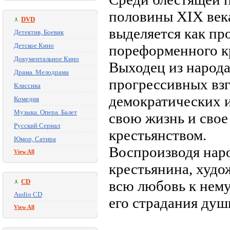
половины XIX век
DVD
выделяется как п
Детектив, Боевик
Детское Кино
пореформенного к
Документальное Кино
Выходец из народа
Драма. Мелодрама
прогрессивных вз
Классика
демократических 
Комедия
Музыка. Опера. Балет
свою жизнь и свое 
Русский Сериал
крестьянством.
Юмор, Сатира
Воспроизводя нар
View All
крестьянина, худо
CD
всю любовь к нему
Audio CD
его страдания душ
View All