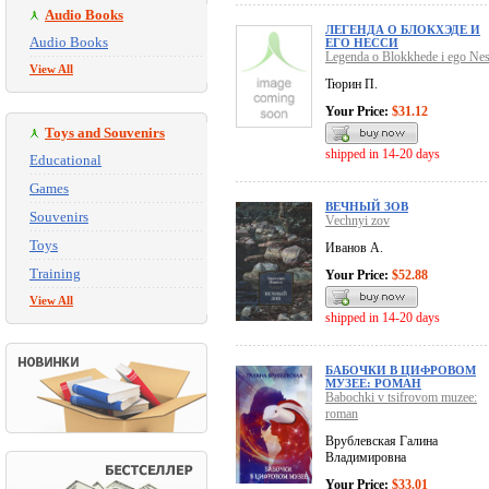
Audio Books
ЛЕГЕНДА О БЛОКХЭДЕ И
Audio Books
ЕГО НЕССИ
Legenda o Blokkhede i ego Nes
View All
Тюрин П.
Your Price:
$31.12
Toys and Souvenirs
shipped in 14-20 days
Educational
Games
ВЕЧНЫЙ ЗОВ
Souvenirs
Vechnyi zov
Toys
Иванов А.
Training
Your Price:
$52.88
View All
shipped in 14-20 days
БАБОЧКИ В ЦИФРОВОМ
МУЗЕЕ: РОМАН
Babochki v tsifrovom muzee:
roman
Врублевская Галина
Владимировна
Your Price:
$33.01