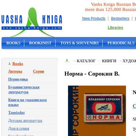
Vasha Kniga Russian B
more than 125,000 Russia
|
|
New Products
Bestsellers
Libraries
BOOKS
BOOKINIST
TOYS & SOUVENIRS
PERIODICALS
ON SALE
КАТАЛОГ
КНИГИ
ХУДО
Books
Авторы
Серии
Норма - Сорокин В.
Периодика
Букинистическая
N
литература
Книги на украинском
языке
С
Tamizdat
S
Детская литература
Дом и семья
T