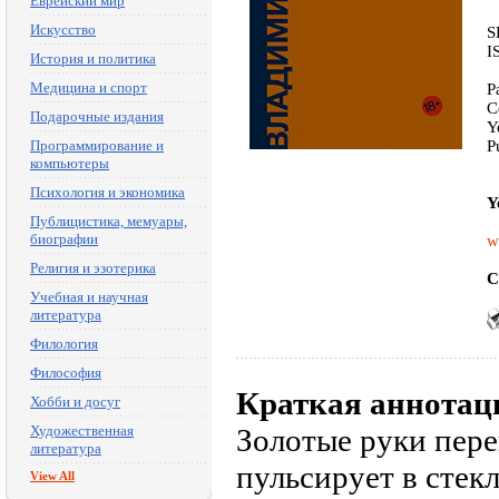
Еврейский мир
Искусство
S
I
История и политика
Медицина и спорт
P
C
Подарочные издания
Y
Программирование и
P
компьютеры
Психология и экономика
Y
Публицистика, мемуары,
биографии
w
Религия и эзотерика
C
Учебная и научная
литература
Филология
Философия
Краткая аннотац
Хобби и досуг
Художественная
Золотые руки пере
литература
пульсирует в стек
View All