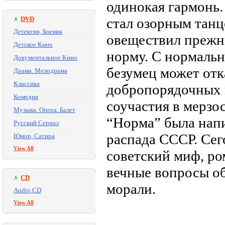
одинокая гармонь
DVD
стал озорным танц
Детектив, Боевик
овеществил прежн
Детское Кино
норму. С нормальн
Документальное Кино
безумец может отк
Драма. Мелодрама
Классика
добропорядочных 
Комедия
соучастия в мерзос
Музыка. Опера. Балет
“Норма” была напи
Русский Сериал
распада СССР. Сег
Юмор, Сатира
View All
советский миф, ро
вечные вопросы о
CD
морали.
Audio CD
View All