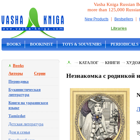
Vasha Kniga Russian B
more than 125,000 Russia
|
|
New Products
Bestsellers
Libraries
BOOKS
BOOKINIST
TOYS & SOUVENIRS
PERIODICALS
ON SALE
КАТАЛОГ
КНИГИ
ХУДО
Books
Авторы
Серии
Незнакомка с родинкой н
Периодика
Букинистическая
N
литература
Книги на украинском
языке
Л
Tamizdat
S
Детская литература
Дом и семья
T