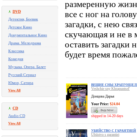
размеренную жизн
DVD
все с ног на голов
Детектив, Боевик
загадки, с нею свя
Детское Кино
скучающая и не в
Документальное Кино
оставить загадки 
Драма. Мелодрама
Классика
будет время пожал
Комедия
Музыка. Опера. Балет
Русский Сериал
Юмор, Сатира
ВЕЩИЕ СНЫ ХРАПУНЦЕЛ
Veshchie sny Khrapuntsel'
View All
Донцова Дарья
Your Price:
$24.04
CD
Audio CD
shipped in 14-20 days
View All
УБИЙСТВО С ГАРАНТИЕЙ
Ubiistvo s garantiei