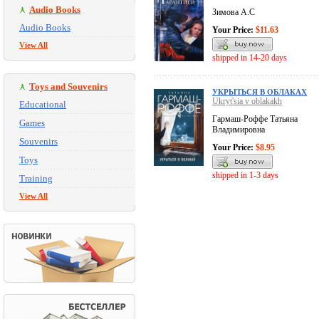
Audio Books
Зимова А.С
Audio Books
Your Price:
$11.63
View All
shipped in 14-20 days
Toys and Souvenirs
УКРЫТЬСЯ В ОБЛАКАХ
Ukryt'sia v oblakakh
Educational
Гармаш-Роффе Татьяна
Games
Владимировна
Souvenirs
Your Price:
$8.95
Toys
shipped in 1-3 days
Training
View All