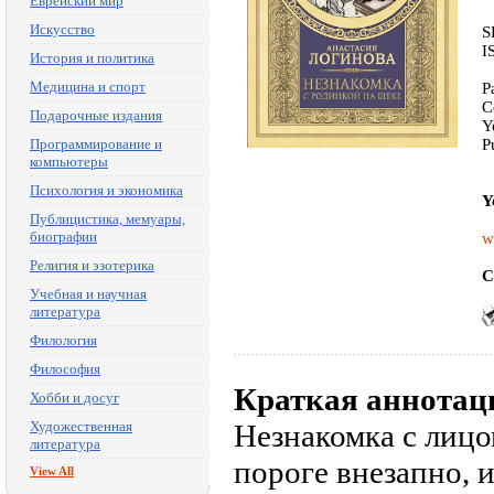
Еврейский мир
Искусство
S
I
История и политика
Медицина и спорт
P
C
Подарочные издания
Y
Программирование и
P
компьютеры
Психология и экономика
Y
Публицистика, мемуары,
биографии
w
Религия и эзотерика
C
Учебная и научная
литература
Филология
Философия
Краткая аннотац
Хобби и досуг
Художественная
Незнакомка с лицо
литература
пороге внезапно, 
View All