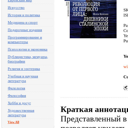
Еврейский мир
Искусство
SK
IS
История и политика
Медицина и спорт
Pa
Подарочные издания
Co
Ye
Программирование и
Pu
компьютеры
Психология и экономика
Yo
Публицистика, мемуары,
биографии
wi
Религия и эзотерика
Учебная и научная
Cu
литература
Филология
Философия
Хобби и досуг
Краткая аннотац
Художественная
литература
Представленный в 
View All