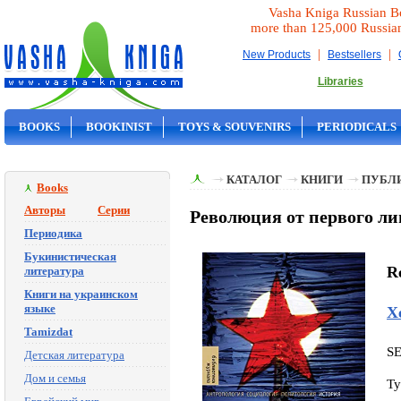
Vasha Kniga Russian B
more than 125,000 Russia
|
|
New Products
Bestsellers
Libraries
BOOKS
BOOKINIST
TOYS & SOUVENIRS
PERIODICALS
ON SALE
КАТАЛОГ
КНИГИ
ПУБЛИ
Books
Авторы
Серии
Революция от первого ли
Периодика
Букинистическая
Re
литература
Книги на украинском
языке
Х
Tamizdat
S
Детская литература
Дом и семья
Ty