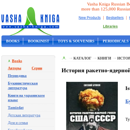
Vasha Kniga Russian B
more than 125,000 Russia
|
|
New Products
Bestsellers
Libraries
BOOKS
BOOKINIST
TOYS & SOUVENIRS
PERIODICALS
ON SALE
КАТАЛОГ
КНИГИ
ИСТОР
Books
Авторы
Серии
История ракетно-ядерно
Периодика
Букинистическая
Is
литература
Книги на украинском
языке
Б
Tamizdat
Детская литература
Ty
Дом и семья