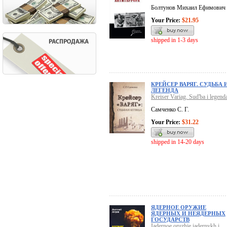
Болтунов Михаил Ефимович
Your Price:
$21.95
shipped in 1-3 days
КРЕЙСЕР ВАРЯГ. СУДЬБА 
ЛЕГЕНДА
Kreiser Variag. Sud'ba i legend
Самченко С. Г.
Your Price:
$31.22
shipped in 14-20 days
ЯДЕРНОЕ ОРУЖИЕ
ЯДЕРНЫХ И НЕЯДЕРНЫХ
ГОСУДАРСТВ
Iadernoe oruzhie iadernykh i