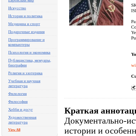
Еврейский мир
SK
Искусство
IS
История и политика
Pa
Медицина и спорт
Co
Подарочные издания
Ye
Pu
Программирование и
компьютеры
Психология и экономика
Yo
Публицистика, мемуары,
wi
биографии
Религия и эзотерика
Cu
Учебная и научная
литература
Филология
Философия
Краткая аннотац
Хобби и досуг
Художественная
Документально-ист
литература
истории и особенн
View All