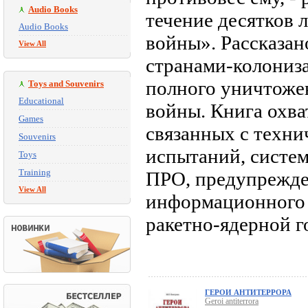
Audio Books
течение десятков
Audio Books
войны». Рассказан
View All
странами-колониза
полного уничтожен
Toys and Souvenirs
Educational
войны. Книга охва
Games
связанных с техн
Souvenirs
испытаний, систем
Toys
Training
ПРО, предупрежде
View All
информационного о
ракетно-ядерной 
ГЕРОИ АНТИТЕРРОРА
Geroi antiterrora