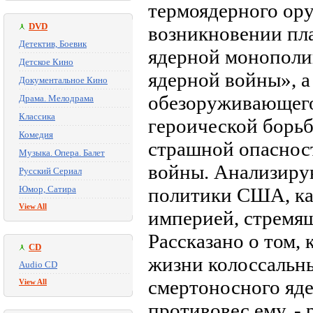
термоядерного ору
DVD
возникновении пла
Детектив, Боевик
ядерной монополи
Детское Кино
ядерной войны», а
Документальное Кино
обезоруживающего
Драма. Мелодрама
Классика
героической борь
Комедия
страшной опасност
Музыка. Опера. Балет
войны. Анализиру
Русский Сериал
Юмор, Сатира
политики США, ка
View All
империей, стремящ
Рассказано о том, 
CD
жизни колоссальны
Audio CD
смертоносного яде
View All
противовес ему, -