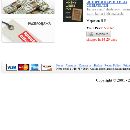
ИСТОРИИ КАРТИН И ИХ
СОЗДАТЕЛЕЙ
Tainaia zhizn' shedevrov: real'n
istorii kartin i ikh sozdatelei
Жаринов Н.Е.
Your Price:
$30.62
shipped in 14-20 days
Home
About us
Contact us
Basket
Return Policy
Priva
Need help?
1-718-787-0664
. Online prices and selection genera
Copyright © 2001 - 2