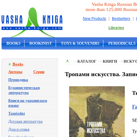
Vasha Kniga Russian B
more than 125,000 Russia
|
|
New Products
Bestsellers
Libraries
BOOKS
BOOKINIST
TOYS & SOUVENIRS
PERIODICALS
ON SALE
КАТАЛОГ
КНИГИ
ИСКУ
Books
Авторы
Серии
Тропами искусства. Запи
Периодика
Букинистическая
T
литература
Книги на украинском
языке
Г
Tamizdat
S
Детская литература
Дом и семья
Ty