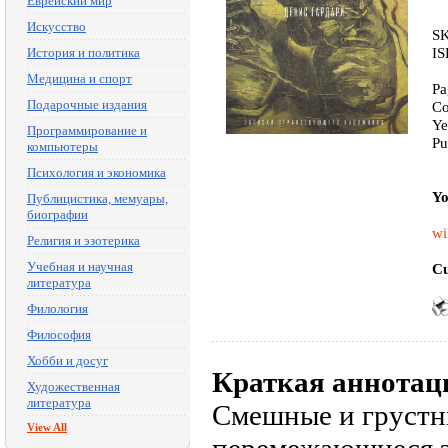
Еврейский мир
Искусство
SK
IS
История и политика
Медицина и спорт
Pa
Подарочные издания
Co
Ye
Программирование и
Pu
компьютеры
Психология и экономика
Yo
Публицистика, мемуары,
биографии
wi
Религия и эзотерика
Учебная и научная
Cu
литература
Филология
Философия
Хобби и досуг
Краткая аннотац
Художественная
литература
Смешные и грустн
View All