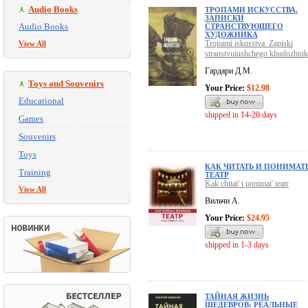
Audio Books
ТРОПАМИ ИСКУССТВА.
ЗАПИСКИ
Audio Books
СТРАНСТВУЮЩЕГО
ХУДОЖНИКА
Tropami iskusstva. Zapiski
View All
stranstvuiushchego khudozhnik
Гардари Д.М.
Toys and Souvenirs
Your Price:
$12.98
Educational
shipped in 14-20 days
Games
Souvenirs
Toys
КАК ЧИТАТЬ И ПОНИМАТ
Training
ТЕАТР
Kak chitat' i ponimat' teatr
View All
Вильчи А.
Your Price:
$24.95
shipped in 1-3 days
ТАЙНАЯ ЖИЗНЬ
ШЕДЕВРОВ: РЕАЛЬНЫЕ