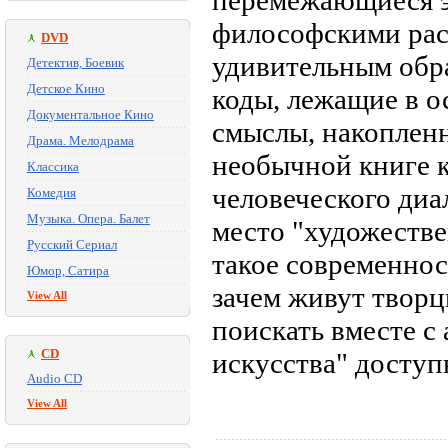
перемежающиеся э
философскими рас
DVD
удивительным обр
Детектив, Боевик
Детское Кино
коды, лежащие в 
Документальное Кино
смыслы, накопленн
Драма. Мелодрама
необычной книге к
Классика
человеческого диа
Комедия
Музыка. Опера. Балет
место "художестве
Русский Сериал
такое современност
Юмор, Сатира
зачем живут творц
View All
поискать вместе с
CD
искусства" доступ
Audio CD
View All