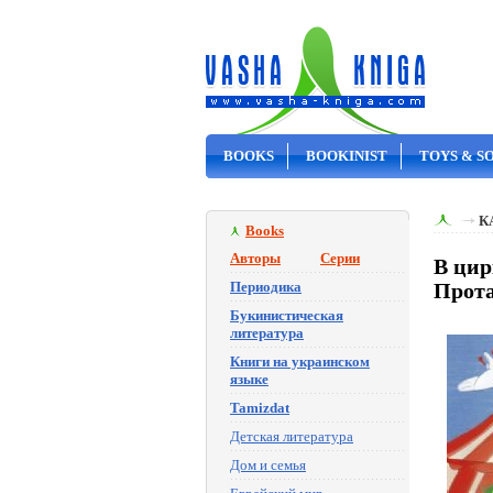
BOOKS
BOOKINIST
TOYS & S
ON SALE
К
Books
Авторы
Серии
В цир
Периодика
Прота
Букинистическая
литература
Книги на украинском
языке
Tamizdat
Детская литература
Дом и семья