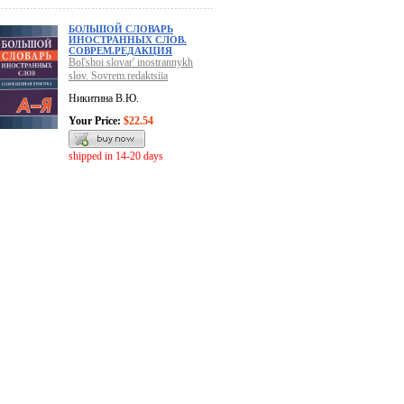
БОЛЬШОЙ СЛОВАРЬ
ИНОСТРАННЫХ СЛОВ.
СОВРЕМ.РЕДАКЦИЯ
Bol'shoi slovar' inostrannykh
slov. Sovrem.redaktsiia
Никитина В.Ю.
Your Price:
$22.54
shipped in 14-20 days