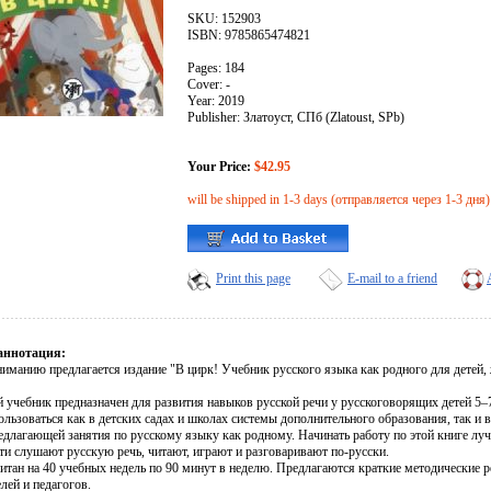
SKU: 152903
ISBN: 9785865474821
Pages: 184
Cover: -
Year: 2019
Publisher: Златоуст, СПб (Zlatoust, SPb)
Your Price:
$42.95
will be shipped in 1-3 days (отправляется через 1-3 дня)
Print this page
E-mail to a friend
аннотация:
иманию предлагается издание "В цирк! Учебник русского языка как родного для детей,
 учебник предназначен для развития навыков русской речи у русскоговорящих детей 5–
льзоваться как в детских садах и школах системы дополнительного образования, так и 
едлагающей занятия по русскому языку как родному. Начинать работу по этой книге луч
ти слушают русскую речь, читают, играют и разговаривают по-русски.
читан на 40 учебных недель по 90 минут в неделю. Предлагаются краткие методические 
лей и педагогов.