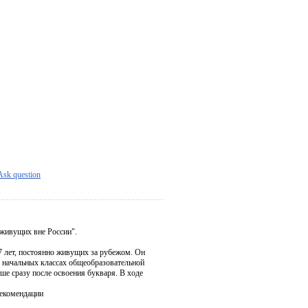
Ask question
 живущих вне России".
7 лет, постоянно живущих за рубежом. Он
в начальных классах общеобразовательной
ше сразу после освоения букваря. В ходе
рекомендации