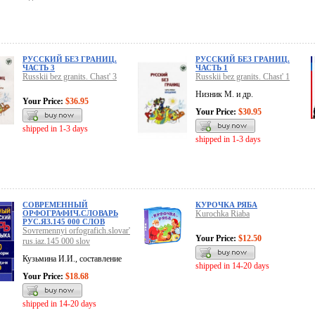
РУССКИЙ БЕЗ ГРАНИЦ.
РУССКИЙ БЕЗ ГРАНИЦ.
ЧАСТЬ 3
ЧАСТЬ 1
Russkii bez granits. Chast' 3
Russkii bez granits. Chast' 1
Низник М. и др.
Your Price:
$36.95
Your Price:
$30.95
shipped in 1-3 days
shipped in 1-3 days
СОВРЕМЕННЫЙ
КУРОЧКА РЯБА
ОРФОГРАФИЧ.СЛОВАРЬ
Kurochka Riaba
РУС.ЯЗ.145 000 СЛОВ
Sovremennyi orfografich.slovar'
Your Price:
$12.50
rus.iaz.145 000 slov
Кузьмина И.И., составление
shipped in 14-20 days
Your Price:
$18.68
shipped in 14-20 days