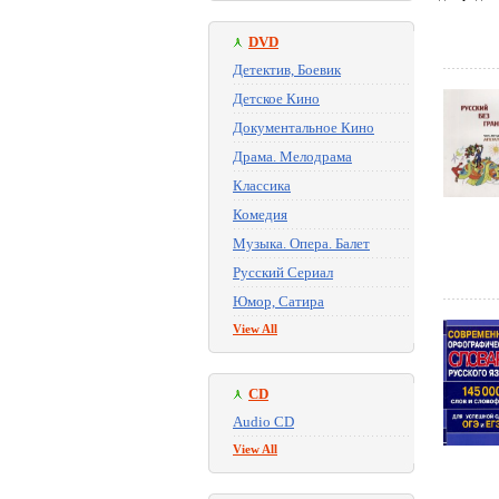
DVD
Детектив, Боевик
Детское Кино
Документальное Кино
Драма. Мелодрама
Классика
Комедия
Музыка. Опера. Балет
Русский Сериал
Юмор, Сатира
View All
CD
Audio CD
View All