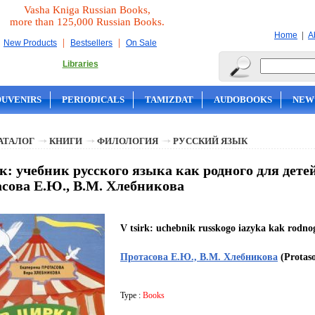
Vasha Kniga Russian Books,
more than 125,000 Russian Books.
|
Home
A
|
|
New Products
Bestsellers
On Sale
Libraries
OUVENIRS
PERIODICALS
TAMIZDAT
AUDOBOOKS
NEW
АТАЛОГ
КНИГИ
ФИЛОЛОГИЯ
РУССКИЙ ЯЗЫК
к: учебник русского языка как родного для дете
сова Е.Ю., В.М. Хлебникова
V tsirk: uchebnik russkogo iazyka kak rodnog
Протасова Е.Ю., В.М. Хлебникова
(Protaso
Type :
Books