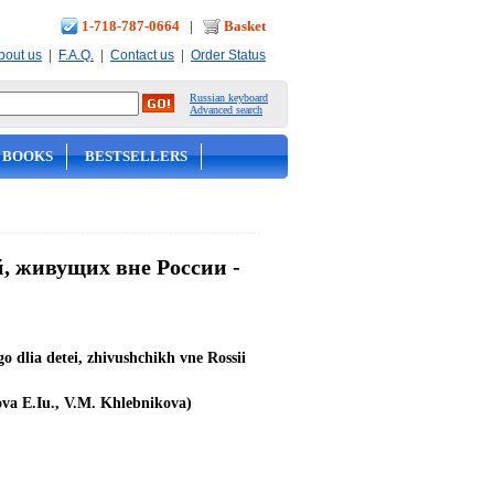
1-718-787-0664
|
Basket
|
|
|
bout us
F.A.Q.
Contact us
Order Status
Russian keyboard
Advanced search
 BOOKS
BESTSELLERS
й, живущих вне России -
o dlia detei, zhivushchikh vne Rossii
va E.Iu., V.M. Khlebnikova)