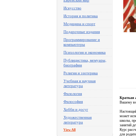
Еврейский мир
Искусство
История и политика
Медицина и спорт
Подарочные издания
Программирование и
компьютеры
Психология и экономика
Публицистика, мемуары,
биографии
Религия и эзотерика
Учебная и научная
литература
Филология
Краткая 
Философия
Вашему вн
Хобби и досуг
Настоящий
может испо
Художественная
школы, пр
литература
занятий де
Курс расс
View All
для родите