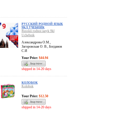
РУССКИЙ РОДНОЙ ЯЗЫК
9КЛ УЧЕБНИК
Russkii rodnoi iazyk 9kl
Uchebnik
Александрова О.М.,
Загоровская О. В., Богданов
С.И
Your Price:
$44.94
shipped in 14-20 days
КОЛОБОК
Kolobok
Your Price:
$12.50
shipped in 14-20 days