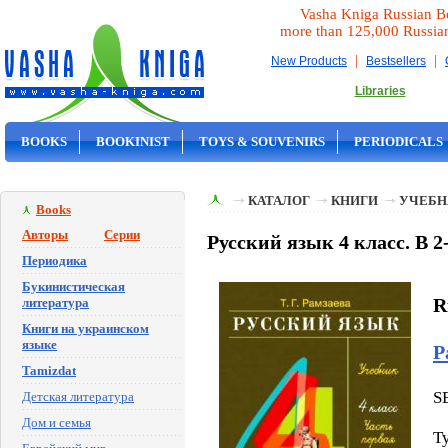
Vasha Kniga Russian B
more than 125,000 Russia
|
|
New Products
Bestsellers
Libraries
BOOKS
BOOKINIST
TOYS & SOUVENIRS
PERIODICALS
ON SALE
КАТАЛОГ
КНИГИ
УЧЕБН
Books
Авторы
Серии
Русский язык 4 класс. В 2-
Периодика
Букинистическая
R
литература
Книги на украинском
языке
Р
Tamizdat
S
Детская литература
Дом и семья
T