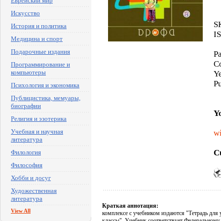
Еврейский мир
Искусство
S
История и политика
I
Медицина и спорт
Подарочные издания
P
C
Программирование и
компьютеры
Y
P
Психология и экономика
Публицистика, мемуары,
биографии
Y
Религия и эзотерика
Учебная и научная
wi
литература
C
Филология
Философия
Хобби и досуг
Художественная
литература
Краткая аннотация:
View All
комплексе с учебником издаются "Тетрадь для 
классы". Учебник соответствует Федеральному