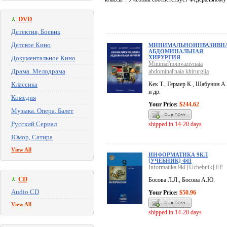
DVD
Детектив, Боевик
Детское Кино
МИНИМАЛЬНОИНВАЗИВН
АБДОМИНАЛЬНАЯ
Документальное Кино
ХИРУРГИЯ
Minimal'noinvazivnaia
Драма. Мелодрама
abdominal'naia khirurgiia
Классика
Кек Т., Гермер К., Шабунин А
и др.
Комедия
Your Price:
$244.62
Музыка. Опера. Балет
Русский Сериал
shipped in 14-20 days
Юмор, Сатира
View All
ИНФОРМАТИКА 9КЛ
[УЧЕБНИК] ФП
Informatika 9kl [Uchebnik] FP
CD
Босова Л.Л., Босова А.Ю.
Audio CD
Your Price:
$50.96
View All
shipped in 14-20 days