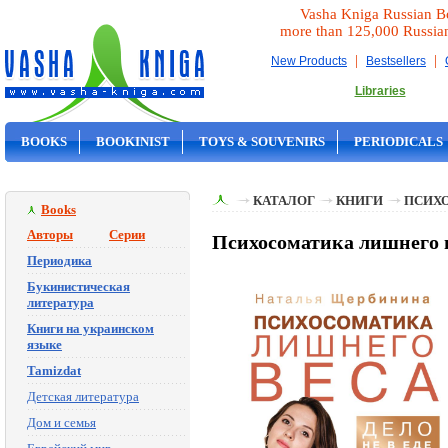
Vasha Kniga Russian B
more than 125,000 Russia
|
|
New Products
Bestsellers
Libraries
BOOKS
BOOKINIST
TOYS & SOUVENIRS
PERIODICALS
ON SALE
КАТАЛОГ
КНИГИ
ПСИХ
Books
Авторы
Серии
Психосоматика лишнего в
Периодика
Букинистическая
литература
Книги на украинском
языке
Tamizdat
Детская литература
Дом и семья