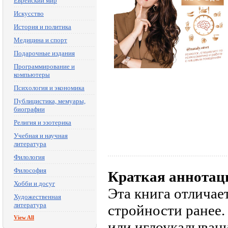
Еврейский мир
Искусство
История и политика
Медицина и спорт
Подарочные издания
Программирование и
компьютеры
Психология и экономика
Публицистика, мемуары,
биографии
Религия и эзотерика
Учебная и научная
литература
Филология
Философия
Краткая аннотац
Хобби и досуг
Эта книга отличает
Художественная
литература
стройности ранее. 
View All
или иглоукалывании