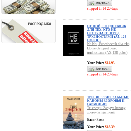
shipped in 14-20 days
НЕ НОЙ, ЕЖЕДНЕВНИК
ДЛЯ ТЕХ, КТО НЕ
ОТСТУПАЕТ ПЕРЕД
ТРУДНОСТЯМИ (А5, 128
ПОЛОС)
Ne Noi, Ezhednevnik dlia tekh,
kto ne otstupaet pered
trudnostiami (A5, 128 polos)
Your Price:
$14.93
shipped in 14-20 days
ТРИ ЭНЕРГИИ. ЗАБЫТЫЕ
КАНОНЫ ЗДОРОВЬЯ И
ГАРМОНИИ
Tri energii. Zabytye kanony
zdorov'ia i garmonii
Блект Рами
Your Price:
$18.39