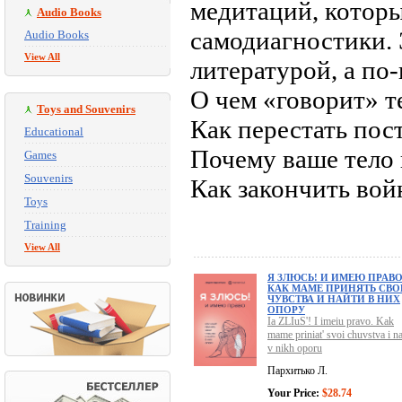
медитаций, которы
Audio Books
самодиагностики. 
Audio Books
View All
литературой, а по
О чем «говорит» 
Toys and Souvenirs
Как перестать пос
Educational
Почему ваше тело 
Games
Souvenirs
Как закончить вой
Toys
Training
View All
Я ЗЛЮСЬ! И ИМЕЮ ПРАВО
КАК МАМЕ ПРИНЯТЬ СВО
ЧУВСТВА И НАЙТИ В НИХ
ОПОРУ
Ia ZLIuS'! I imeiu pravo. Kak
mame priniat' svoi chuvstva i na
v nikh oporu
Пархитько Л.
Your Price:
$28.74