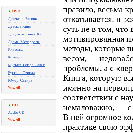
правило, весьма к
DVD
откатывается, и вс
Детектив, Боевик
Детское Кино
суть не в том, что
Документальное Кино
мотивированная или
Драма. Мелодрама
методы, которые ш
Классика
весом, — недорабо
Комедия
Музыка. Опера. Балет
проблемы, а с «ве
Русский Сериал
Книга, которую вы
Юмор, Сатира
именно на первопр
View All
соответствии с на
немаловажно, — с
CD
Audio CD
В ней огромное ко
View All
практике свою эф