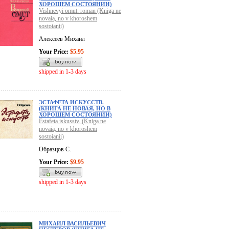
ХОРОШЕМ СОСТОЯНИИ)
Vishnevyi omut: roman (Kniga ne
novaia, no v khoroshem
sostoianii)
Алексеев Михаил
Your Price:
$5.95
shipped in 1-3 days
ЭСТАФЕТА ИСКУССТВ.
(КНИГА НЕ НОВАЯ, НО В
ХОРОШЕМ СОСТОЯНИИ)
Estafeta iskusstv. (Kniga ne
novaia, no v khoroshem
sostoianii)
Образцов С.
Your Price:
$9.95
shipped in 1-3 days
МИХАИЛ ВАСИЛЬЕВИЧ