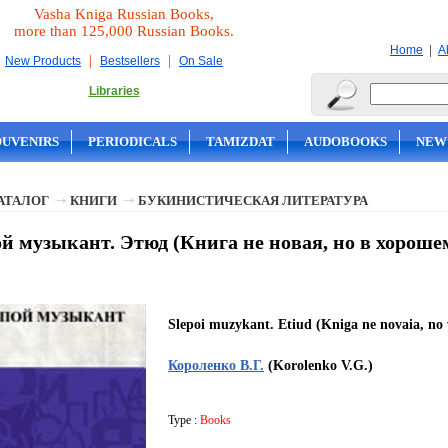
Vasha Kniga Russian Books,
more than 125,000 Russian Books.
|
Home
A
|
|
New Products
Bestsellers
On Sale
Libraries
OUVENIRS
PERIODICALS
TAMIZDAT
AUDOBOOKS
NEW
АТАЛОГ
КНИГИ
БУКИНИСТИЧЕСКАЯ ЛИТЕРАТУРА
й музыкант. Этюд (Книга не новая, но в хороше
Slepoi muzykant. Etiud (Kniga ne novaia, no 
Короленко В.Г.
(Korolenko V.G.)
Type :
Books