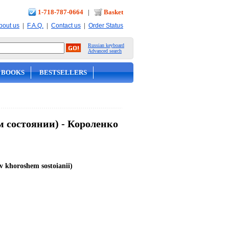
1-718-787-0664
|
Basket
|
|
|
bout us
F.A.Q.
Contact us
Order Status
Russian keyboard
Advanced search
 BOOKS
BESTSELLERS
м состоянии) - Короленко
v khoroshem sostoianii)