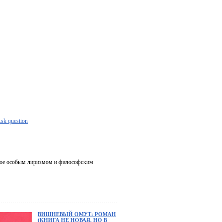
sk question
ое особым лиризмом и философским
ВИШНЕВЫЙ ОМУТ: РОМАН
(КНИГА НЕ НОВАЯ, НО В