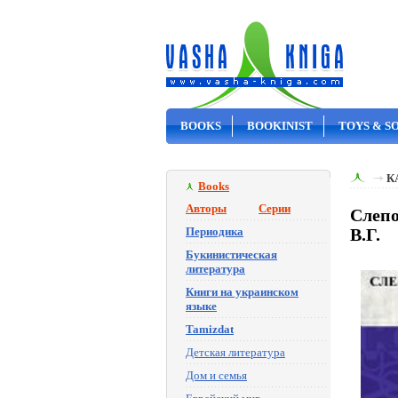
BOOKS
BOOKINIST
TOYS & S
ON SALE
К
Books
Авторы
Серии
Слепо
Периодика
В.Г.
Букинистическая
литература
Книги на украинском
языке
Tamizdat
Детская литература
Дом и семья