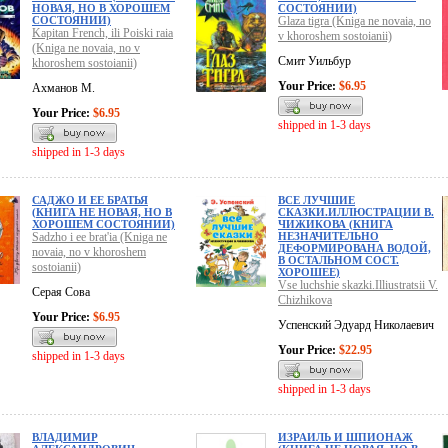
НОВАЯ, НО В ХОРОШЕМ
СОСТОЯНИИ)
СОСТОЯНИИ)
Glaza tigra (Kniga ne novaia, no
Kapitan French, ili Poiski raia
v khoroshem sostoianii)
(Kniga ne novaia, no v
Смит Уильбур
khoroshem sostoianii)
Your Price:
$6.95
Ахманов М.
Your Price:
$6.95
shipped in 1-3 days
shipped in 1-3 days
САДЖО И ЕЕ БРАТЬЯ
ВСЕ ЛУЧШИЕ
(КНИГА НЕ НОВАЯ, НО В
СКАЗКИ.ИЛЛЮСТРАЦИИ В.
ХОРОШЕМ СОСТОЯНИИ)
ЧИЖИКОВА (КНИГА
Sadzho i ee brat'ia (Kniga ne
НЕЗНАЧИТЕЛЬНО
ДЕФОРМИРОВАНА ВОДОЙ,
novaia, no v khoroshem
В ОСТАЛЬНОМ СОСТ.
sostoianii)
ХОРОШЕЕ)
Vse luchshie skazki.Illiustratsii V.
Серая Сова
Chizhikova
Your Price:
$6.95
Успенский Эдуард Николаевич
Your Price:
$22.95
shipped in 1-3 days
shipped in 1-3 days
ВЛАДИМИР
ИЗРАИЛЬ И ШПИОНАЖ