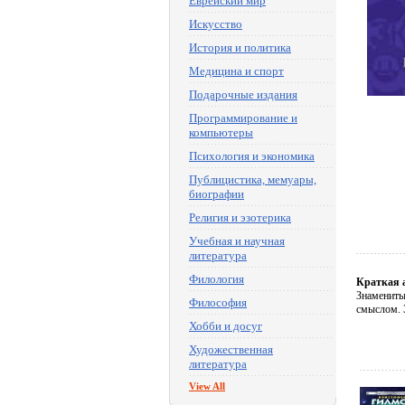
Еврейский мир
Искусство
История и политика
Медицина и спорт
Подарочные издания
Программирование и
компьютеры
Психология и экономика
Публицистика, мемуары,
биографии
Религия и эзотерика
Учебная и научная
литература
Филология
Краткая 
Знамениты
Философия
смыслом. Э
Хобби и досуг
Художественная
литература
View All