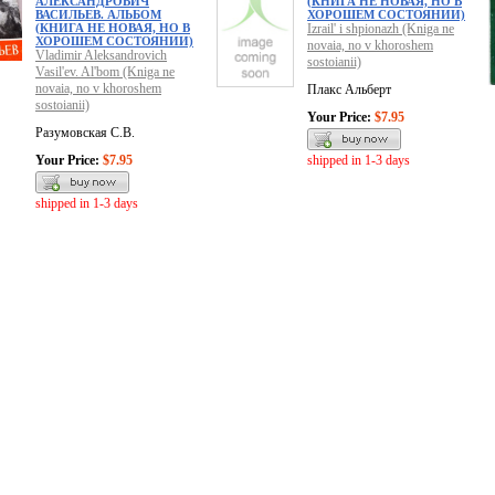
АЛЕКСАНДРОВИЧ
(КНИГА НЕ НОВАЯ, НО В
ВАСИЛЬЕВ. АЛЬБОМ
ХОРОШЕМ СОСТОЯНИИ)
(КНИГА НЕ НОВАЯ, НО В
Izrail' i shpionazh (Kniga ne
ХОРОШЕМ СОСТОЯНИИ)
novaia, no v khoroshem
Vladimir Aleksandrovich
sostoianii)
Vasil'ev. Al'bom (Kniga ne
novaia, no v khoroshem
Плакс Альберт
sostoianii)
Your Price:
$7.95
Разумовская С.В.
Your Price:
$7.95
shipped in 1-3 days
shipped in 1-3 days