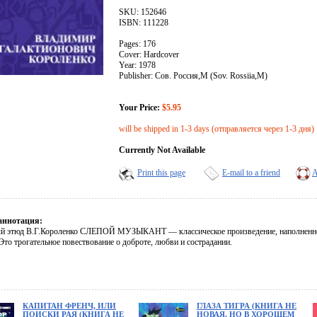
SKU: 152646
ISBN: 111228
Pages: 176
Cover: Hardcover
Year: 1978
Publisher: Сов. Россия,М (Sov. Rossiia,M)
Your Price:
$5.95
will be shipped in 1-3 days (отправляется через 1-3 дня)
Currently Not Available
Print this page
E-mail to a friend
A
аннотация:
й этюд В.Г.Короленко СЛЕПОЙ МУЗЫКАНТ — классическое произведение, наполненн
то трогательное повествование о доброте, любви и сострадании.
КАПИТАН ФРЕНЧ, ИЛИ
ГЛАЗА ТИГРА (КНИГА НЕ
ПОИСКИ РАЯ (КНИГА НЕ
НОВАЯ, НО В ХОРОШЕМ