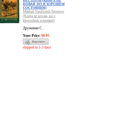
НЕСТЕРОВ (КНИГА НЕ
НОВАЯ, НО В ХОРОШЕМ
СОСТОЯНИИ)
Mikhail Vasil'evich Nesterov
(Kniga ne novaia, no v
khoroshem sostoianii)
Дружинин С.
Your Price:
$6.95
shipped in 1-3 days