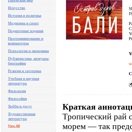
Еврейский мир
Искусство
S
I
История и политика
Медицина и спорт
P
C
Подарочные издания
Y
Программирование и
P
компьютеры
Психология и экономика
Y
Публицистика, мемуары,
биографии
w
Религия и эзотерика
C
Учебная и научная
литература
Филология
Философия
Краткая аннотац
Хобби и досуг
Художественная
Тропический рай 
литература
морем — так предс
View All