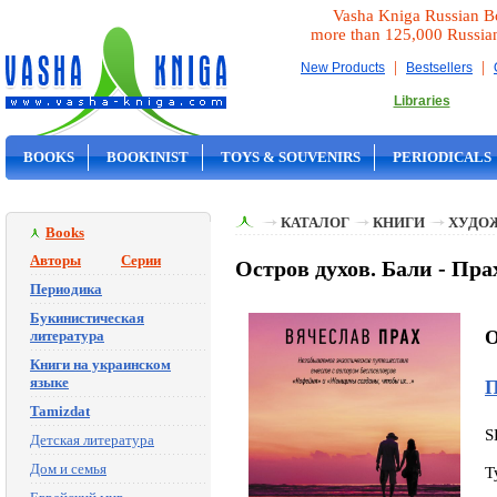
Vasha Kniga Russian B
more than 125,000 Russia
|
|
New Products
Bestsellers
Libraries
BOOKS
BOOKINIST
TOYS & SOUVENIRS
PERIODICALS
ON SALE
КАТАЛОГ
КНИГИ
ХУДО
Books
Авторы
Серии
Остров духов. Бали - Пра
Периодика
Букинистическая
O
литература
Книги на украинском
языке
П
Tamizdat
S
Детская литература
Дом и семья
T