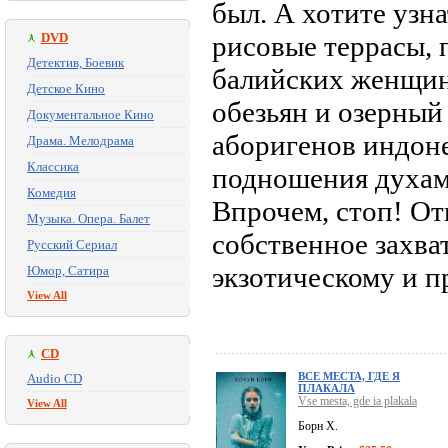
был. А хотите узн
DVD
рисовые террасы, 
Детектив, Боевик
балийских женщин 
Детское Кино
обезьян и озерный
Документальное Кино
аборигенов индон
Драма. Мелодрама
Классика
подношения духам
Комедия
Впрочем, стоп! От
Музыка. Опера. Балет
собственное захв
Русский Сериал
экзотическому и п
Юмор, Сатира
View All
CD
ВСЕ МЕСТА, ГДЕ Я
Audio CD
ПЛАКАЛА
Vse mesta, gde ia plakala
View All
Борн Х.