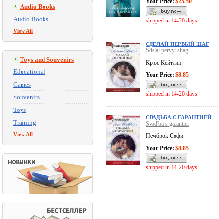
Your Price:
$25.50
Audio Books
Audio Books
shipped in 14-20 days
View All
СДЕЛАЙ ПЕРВЫЙ ШАГ
Sdelai pervyi shag
Toys and Souvenirs
Крюс Кейтлин
Educational
Your Price:
$8.85
Games
shipped in 14-20 days
Souvenirs
Toys
СВАДЬБА С ГАРАНТИЕЙ
Training
Svad'ba s garantiei
View All
Пемброк Софи
Your Price:
$8.85
shipped in 14-20 days