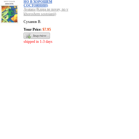
НО В ХОРОШЕМ
СОСТОЯНИИ)
Avatara (Kniga ne novay, no v
khoroshem sostoianii)
Суханов В.
Your Price:
$7.95
shipped in 1-3 days