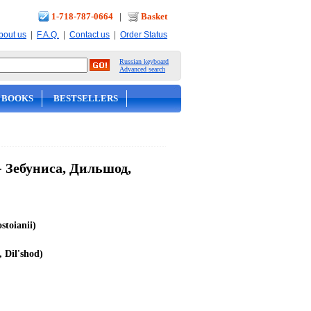
1-718-787-0664
|
Basket
|
|
|
bout us
F.A.Q.
Contact us
Order Status
Russian keyboard
Advanced search
 BOOKS
BESTSELLERS
- Зебуниса, Дильшод,
stoianii)
 Dil'shod)