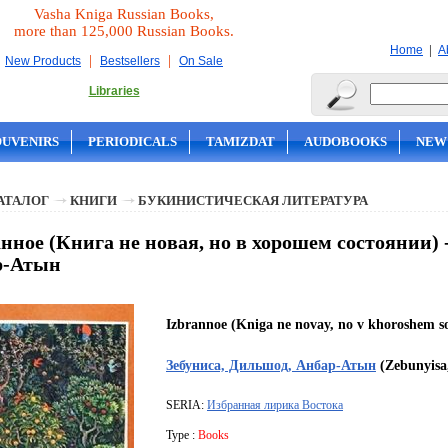
Vasha Kniga Russian Books,
more than 125,000 Russian Books.
|
Home
A
|
|
New Products
Bestsellers
On Sale
Libraries
OUVENIRS
PERIODICALS
TAMIZDAT
AUDOBOOKS
NEW
АТАЛОГ
КНИГИ
БУКИНИСТИЧЕСКАЯ ЛИТЕРАТУРА
нное (Книга не новая, но в хорошем состоянии) 
р-Атын
Izbrannoe (Kniga ne novay, no v khoroshem so
Зебуниса, Дильшод, Анбар-Атын
(Zebunyisa,
SERIA:
Избранная лирика Востока
Type :
Books