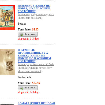
ИЗБРАННОЕ (КНИГА НЕ
НОВАЯ, НО В ХОРОШЕМ
СОСТОЯНИИ)
Izbrannoe (Kniga ne novay, no v
khoroshem sostoianii)
Бердах
Your Price:
$4.95
shipped in 1-3 days
ИЗБРАННЫЕ
ПРОИЗВЕДЕНИЯ. В 2-Х
КНИГАХ (КНИГИ НЕ
НОВЫЕ, НО В ХОРОШЕМ
СОСТОЯНИИ)
Izbrannye proizvedeniia. V 2-kh
knigakh (Knigi ne novye, no v
khoroshem sostoianii)
Горбатов Б.
Your Price:
$12.95
shipped in 1-3 days
АВАТАРА (КНИГА НЕ НОВАЯ,