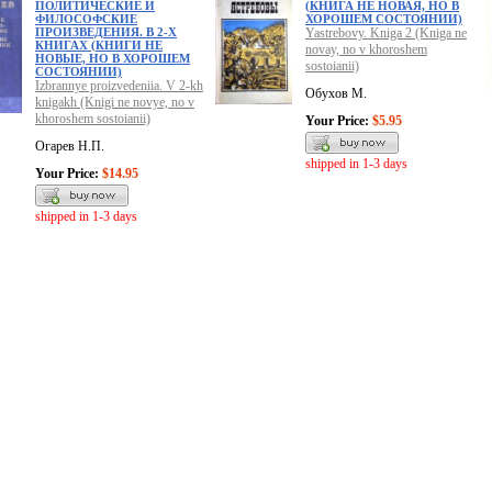
ПОЛИТИЧЕСКИЕ И
(КНИГА НЕ НОВАЯ, НО В
ФИЛОСОФСКИЕ
ХОРОШЕМ СОСТОЯНИИ)
ПРОИЗВЕДЕНИЯ. В 2-Х
Yastrebovy. Kniga 2 (Kniga ne
КНИГАХ (КНИГИ НЕ
novay, no v khoroshem
НОВЫЕ, НО В ХОРОШЕМ
sostoianii)
СОСТОЯНИИ)
Izbrannye proizvedeniia. V 2-kh
Обухов М.
knigakh (Knigi ne novye, no v
khoroshem sostoianii)
Your Price:
$5.95
Огарев Н.П.
shipped in 1-3 days
Your Price:
$14.95
shipped in 1-3 days