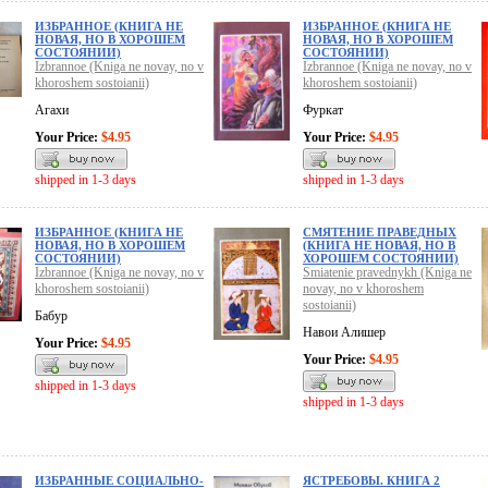
ИЗБРАННОЕ (КНИГА НЕ
ИЗБРАННОЕ (КНИГА НЕ
НОВАЯ, НО В ХОРОШЕМ
НОВАЯ, НО В ХОРОШЕМ
СОСТОЯНИИ)
СОСТОЯНИИ)
Izbrannoe (Kniga ne novay, no v
Izbrannoe (Kniga ne novay, no v
khoroshem sostoianii)
khoroshem sostoianii)
Агахи
Фуркат
Your Price:
$4.95
Your Price:
$4.95
shipped in 1-3 days
shipped in 1-3 days
ИЗБРАННОЕ (КНИГА НЕ
СМЯТЕНИЕ ПРАВЕДНЫХ
НОВАЯ, НО В ХОРОШЕМ
(КНИГА НЕ НОВАЯ, НО В
СОСТОЯНИИ)
ХОРОШЕМ СОСТОЯНИИ)
Izbrannoe (Kniga ne novay, no v
Smiatenie pravednykh (Kniga ne
khoroshem sostoianii)
novay, no v khoroshem
sostoianii)
Бабур
Навои Алишер
Your Price:
$4.95
Your Price:
$4.95
shipped in 1-3 days
shipped in 1-3 days
ИЗБРАННЫЕ СОЦИАЛЬНО-
ЯСТРЕБОВЫ. КНИГА 2