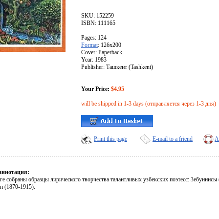
SKU: 152259
ISBN: 111165
Pages: 124
Format
: 126x200
Cover: Paperback
Year: 1983
Publisher: Ташкент (Tashkent)
Your Price:
$4.95
will be shipped in 1-3 days (отправляется через 1-3 дня)
Print this page
E-mail to a friend
A
аннотация:
иге собраны образцы лирического творчества талантливых узбекских поэтесс: Зебуннисы
н (1870-1915).