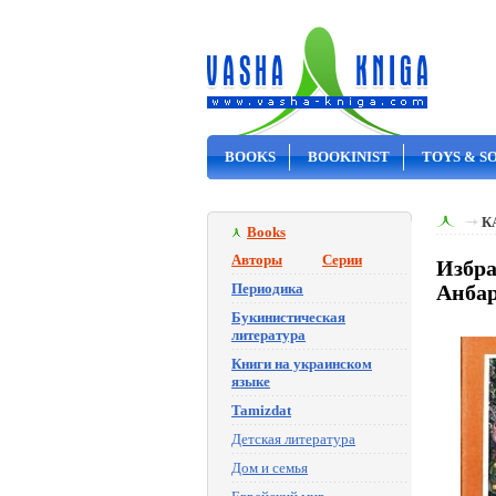
BOOKS
BOOKINIST
TOYS & S
ON SALE
К
Books
Авторы
Серии
Избра
Периодика
Анба
Букинистическая
литература
Книги на украинском
языке
Tamizdat
Детская литература
Дом и семья