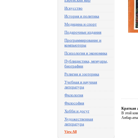
Еврейский мир
Искусство
История и политика
Медицина и спорт
Подарочные издания
Программирование и
компьютеры
Психология и экономика
Публицистика, мемуары,
биографии
Религия и эзотерика
Учебная и научная
литература
Филология
Философия
Краткая 
Хобби и досуг
В этой кн
Анбар-аты
Художественная
литература
View All