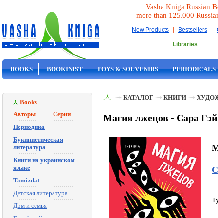
Vasha Kniga Russian B
more than 125,000 Russia
|
|
New Products
Bestsellers
Libraries
BOOKS
BOOKINIST
TOYS & SOUVENIRS
PERIODICALS
ON SALE
КАТАЛОГ
КНИГИ
ХУДО
Books
Авторы
Серии
Магия лжецов - Сара Гэ
Периодика
Букинистическая
M
литература
Книги на украинском
языке
С
Tamizdat
Детская литература
T
Дом и семья