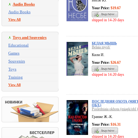
Несбё Ю.
Audio Books
Your Price:
$19.67
Audio Books
View All
shipped in 14-20 days
Toys and Souvenirs
БЕЛАЯ МЫШЬ
Educational
Belaia mysh'
Games
Кили И.
Souvenirs
Your Price:
$26.67
Toys
shipped in 14-20 days
Training
View All
ПОСЛЕДНЯЯ ОХОТА (МЯГ
ОБЛ.)
Posledniaia okhota (miagk/obl.)
Гранже Ж.-К.
Your Price:
$16.31
shipped in 14-20 days