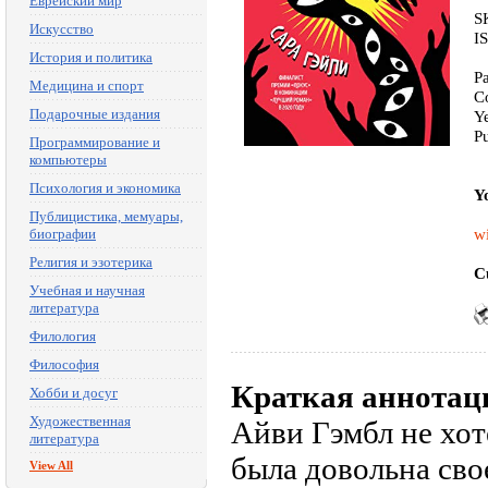
Еврейский мир
S
Искусство
I
История и политика
P
Медицина и спорт
C
Подарочные издания
Y
P
Программирование и
компьютеры
Психология и экономика
Y
Публицистика, мемуары,
wi
биографии
Религия и эзотерика
C
Учебная и научная
литература
Филология
Философия
Краткая аннотац
Хобби и досуг
Художественная
Айви Гэмбл не хоте
литература
была довольна сво
View All