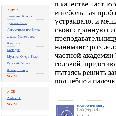
в качестве частно
DVD
и небольшая пробл
Детектив, Боевик
устраивало, и мень
Детское Кино
свою странную се
Документальное Кино
преподавательниц
Драма. Мелодрама
Классика
нанимают расслед
Комедия
частной академии 
Музыка. Опера. Балет
головой, представ
Русский Сериал
Юмор, Сатира
пытаясь решить за
View All
волшебной палочк
CD
Audio CD
View All
НОЖ (МЯГК.ОБЛ.)
Nozh (miagk.obl.)