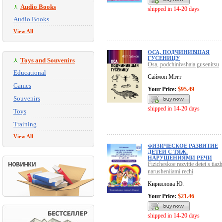
Audio Books
shipped in 14-20 days
Audio Books
View All
ОСА, ПОДЧИНИВШАЯ
ГУСЕНИЦУ
Toys and Souvenirs
Osa, podchinivshaia gusenitsu
Educational
Саймон Мэтт
Games
Your Price:
$95.49
Souvenirs
shipped in 14-20 days
Toys
Training
View All
ФИЗИЧЕСКОЕ РАЗВИТИЕ
ДЕТЕЙ С ТЯЖ.
НАРУШЕНИЯМИ РЕЧИ
Fizicheskoe razvitie detei s tiazh
narusheniiami rechi
Кириллова Ю.
Your Price:
$21.46
shipped in 14-20 days