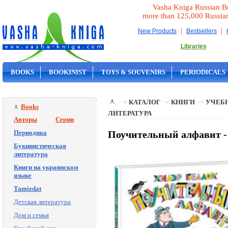
Vasha Kniga Russian B
more than 125,000 Russia
|
|
New Products
Bestsellers
Libraries
BOOKS
BOOKINIST
TOYS & SOUVENIRS
PERIODICALS
ON SALE
КАТАЛОГ
КНИГИ
УЧЕБН
Books
ЛИТЕРАТУРА
Авторы
Серии
Периодика
Поучительный алфавит -
Букинистическая
литература
Книги на украинском
языке
Tamizdat
Детская литература
Дом и семья