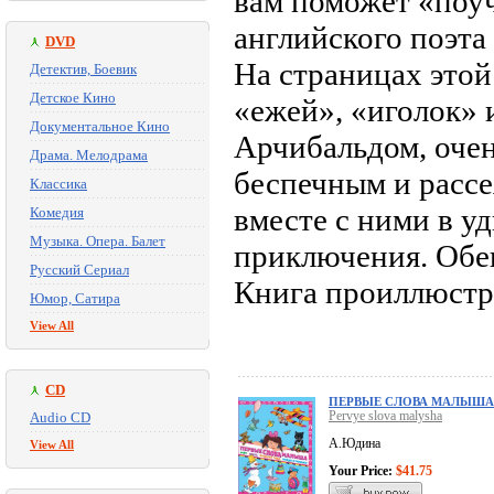
вам поможет «поу
английского поэта
DVD
На страницах этой
Детектив, Боевик
Детское Кино
«ежей», «иголок» 
Документальное Кино
Арчибальдом, оче
Драма. Мелодрама
беспечным и расс
Классика
вместе с ними в у
Комедия
Музыка. Опера. Балет
приключения. Обещ
Русский Сериал
Книга проиллюстр
Юмор, Сатира
View All
CD
ПЕРВЫЕ СЛОВА МАЛЫША
Pervye slova malysha
Audio CD
А.Юдина
View All
Your Price:
$41.75