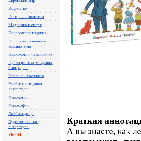
Еврейский мир
Искусство
История и политика
Медицина и спорт
Подарочные издания
Программирование и
компьютеры
Психология и экономика
Публицистика, мемуары,
биографии
Религия и эзотерика
Учебная и научная
литература
Филология
Философия
Хобби и досуг
Краткая аннотац
Художественная
литература
А вы знаете, как л
View All