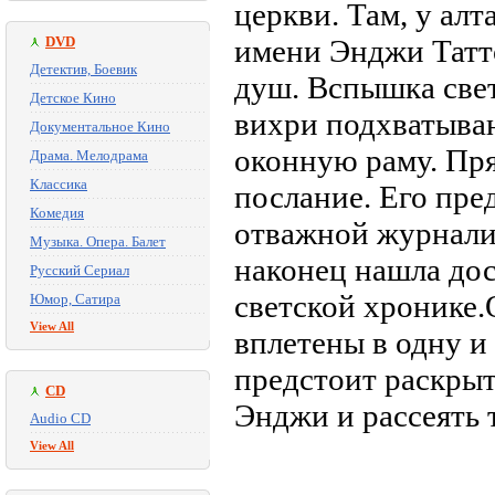
церкви. Там, у алт
DVD
имени Энджи Татт
Детектив, Боевик
душ. Вспышка свет
Детское Кино
вихри подхватыва
Документальное Кино
оконную раму. Пря
Драма. Мелодрама
Классика
послание. Его пре
Комедия
отважной журнали
Музыка. Опера. Балет
наконец нашла дос
Русский Сериал
светской хронике.
Юмор, Сатира
View All
вплетены в одну и
предстоит раскрыт
CD
Энджи и рассеять
Audio CD
View All