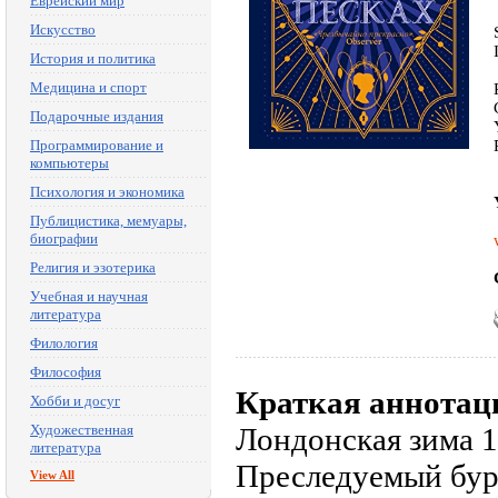
Еврейский мир
Искусство
История и политика
Медицина и спорт
Подарочные издания
Программирование и
компьютеры
Психология и экономика
Публицистика, мемуары,
биографии
Религия и эзотерика
Учебная и научная
литература
Филология
Философия
Краткая аннотац
Хобби и досуг
Художественная
Лондонская зима 1
литература
Преследуемый бур
View All