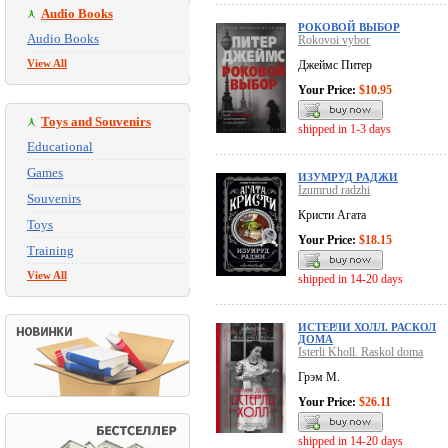
Audio Books
РОКОВОЙ ВЫБОР
Audio Books
Rokovoi vybor
View All
Джеймс Питер
Your Price:
$10.95
Toys and Souvenirs
shipped in 1-3 days
Educational
Games
ИЗУМРУД РАДЖИ
Izumrud radzhi
Souvenirs
Кристи Агата
Toys
Your Price:
$18.15
Training
View All
shipped in 14-20 days
ИСТЕРЛИ ХОЛЛ. РАСКОЛ
ДОМА
Isterli Kholl. Raskol doma
Грэм М.
Your Price:
$26.11
shipped in 14-20 days