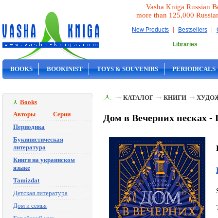
Vasha Kniga Russian B
more than 125,000 Russia
|
|
New Products
Bestsellers
Libraries
BOOKS
BOOKINIST
TOYS & SOUVENIRS
PERIODICALS
ON SALE
КАТАЛОГ
КНИГИ
ХУДО
Books
Авторы
Серии
Дом в Вечерних песках -
Периодика
Букинистическая
литература
Книги на украинском
языке
Tamizdat
Детская литература
Дом и семья