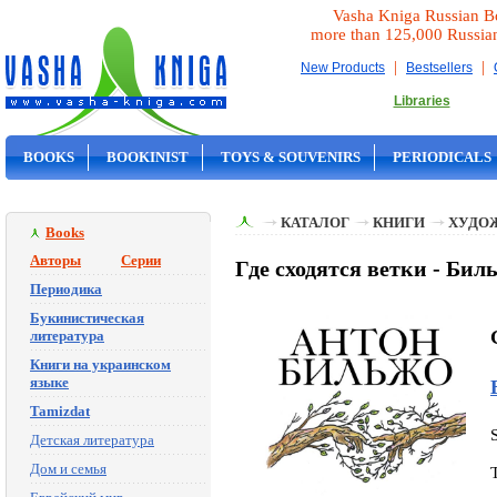
Vasha Kniga Russian B
more than 125,000 Russia
|
|
New Products
Bestsellers
Libraries
BOOKS
BOOKINIST
TOYS & SOUVENIRS
PERIODICALS
ON SALE
КАТАЛОГ
КНИГИ
ХУДО
Books
Авторы
Серии
Где сходятся ветки - Би
Периодика
Букинистическая
литература
Книги на украинском
языке
Tamizdat
Детская литература
Дом и семья