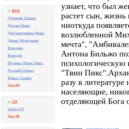
узнает, что был же
DVD
растет сын, жизнь 
Детектив, Боевик
ниоткуда появляетс
Детское Кино
возлюбленной Мих
Документальное Кино
Драма. Мелодрама
мечта", "Амбивале
Классика
Антона Бильжо по
Комедия
психологическую 
Музыка. Опера. Балет
"Твин Пикс".Архан
Русский Сериал
Юмор, Сатира
разу в литературе 
View All
населяющие, никог
отделяющей Бога о
CD
Audio CD
View All