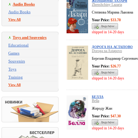
ЖЕНЩИНЫ ЛАЗАРЯ
Audio Books
Zhenshchiny Lazaria
Audio Books
Степнова Марина Львовна
View All
Your Price:
$33.70
shipped in 14-20 days
Toys and Souvenirs
Educational
ДОРОГА НА АСТАПОВО
Doroga na Astapovo
Games
Березин Владимир Сергеевич
Souvenirs
Your Price:
$26.77
Toys
Training
shipped in 14-20 days
View All
БЕЛЛА
Bella
Жироду Жан
Your Price:
$47.30
shipped in 14-20 days