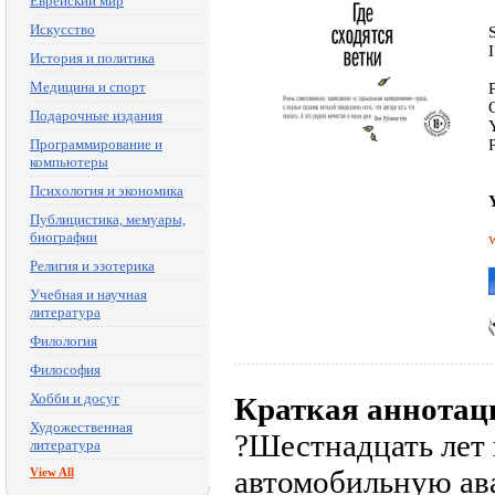
Еврейский мир
Искусство
История и политика
Медицина и спорт
Подарочные издания
Программирование и
компьютеры
Психология и экономика
Публицистика, мемуары,
биографии
Религия и эзотерика
Учебная и научная
литература
Филология
Философия
Хобби и досуг
Краткая аннотац
Художественная
?Шестнадцать лет
литература
автомобильную ава
View All