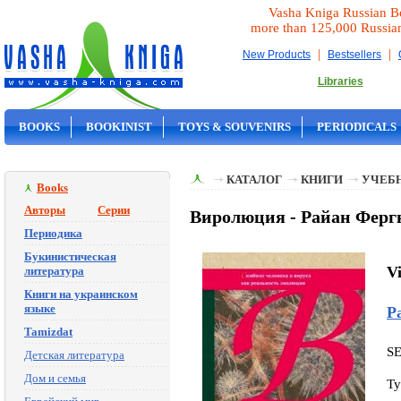
Vasha Kniga Russian B
more than 125,000 Russia
|
|
New Products
Bestsellers
Libraries
BOOKS
BOOKINIST
TOYS & SOUVENIRS
PERIODICALS
ON SALE
КАТАЛОГ
КНИГИ
УЧЕБН
Books
Авторы
Серии
Виролюция - Райан Ферг
Периодика
Букинистическая
Vi
литература
Книги на украинском
языке
Р
Tamizdat
S
Детская литература
Дом и семья
Ty