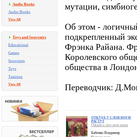
мутации, симбиоге
Audio Books
Audio Books
View All
Об этом - логичны
подкрепленный эк
Toys and Souvenirs
Фрэнка Райана. Фр
Educational
Games
Королевского общ
Souvenirs
общества в Лондон
Toys
Training
View All
Переводчик: Д.Мо
ОТКУДА У СЛОВ НОГИ
РАСТУТ
Otkuda u slov nogi rastut
Бабенко Владимир