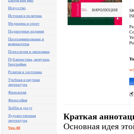
Еврейский мир
Искусство
SK
IS
История и политика
Медицина и спорт
Pa
Подарочные издания
Co
Ye
Программирование и
Pu
компьютеры
Психология и экономика
Yo
Публицистика, мемуары,
биографии
wi
Религия и эзотерика
Учебная и научная
литература
Филология
Философия
Хобби и досуг
Краткая аннотац
Художественная
литература
Основная идея это
View All