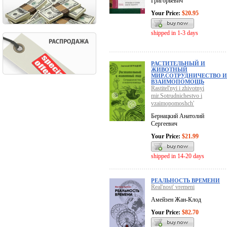
Григорьевич
Your Price:
$20.95
shipped in 1-3 days
РАСТИТЕЛЬНЫЙ И
ЖИВОТНЫЙ
МИР.СОТРУДНИЧЕСТВО И
ВЗАИМОПОМОЩЬ
Rastitel'nyi i zhivotnyi
mir.Sotrudnichestvo i
vzaimopomoshch'
Бернацкий Анатолий
Сергеевич
Your Price:
$21.99
shipped in 14-20 days
РЕАЛЬНОСТЬ ВРЕМЕНИ
Real'nost' vremeni
Амейзен Жан-Клод
Your Price:
$82.70