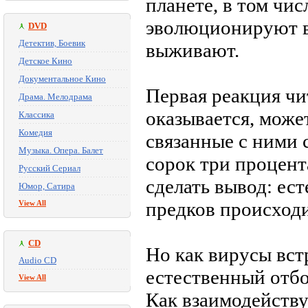
планете, в том чис
эволюционируют в
DVD
Детектив, Боевик
выживают.
Детское Кино
Документальное Кино
Первая реакция чит
Драма. Мелодрама
оказывается, може
Классика
Комедия
связанные с ними
Музыка. Опера. Балет
сорок три процента
Русский Сериал
сделать вывод: ест
Юмор, Сатира
предков происходи
View All
CD
Но как вирусы вст
Audio CD
естественный отбо
View All
Как взаимодейств