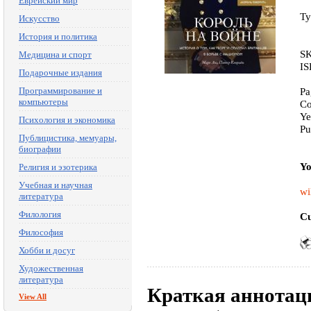
Еврейский мир
Ty
Искусство
История и политика
SK
Медицина и спорт
IS
Подарочные издания
Программирование и
Pa
компьютеры
Co
Ye
Психология и экономика
Pu
Публицистика, мемуары,
биографии
Yo
Религия и эзотерика
Учебная и научная
wi
литература
Филология
Cu
Философия
Хобби и досуг
Художественная
литература
Краткая аннотац
View All