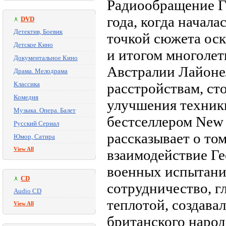
Радиообращение Ге
года, когда начал
DVD
Детектив, Боевик
точкой сюжета ос
Детское Кино
и итогом многолет
Документальное Кино
Австралии Лайоне
Драма. Мелодрама
Классика
расстройствам, с
Комедия
улучшения техники
Музыка. Опера. Балет
бестселлером New 
Русский Сериал
рассказывает о то
Юмор, Сатира
View All
взаимодействие Ге
военных испытаний
CD
сотрудничество, г
Audio CD
теплотой, создав
View All
британского наро