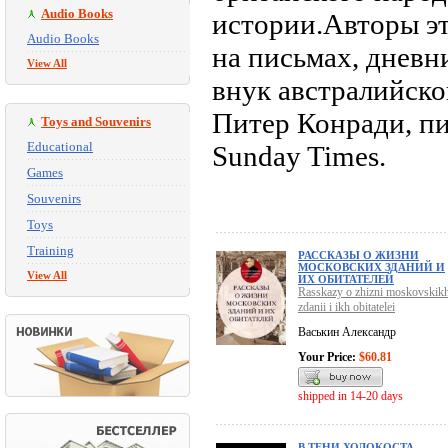
Audio Books
истории.Авторы э
Audio Books
на письмах, дневн
View All
внук австралийског
Питер Конради, пи
Toys and Souvenirs
Educational
Sunday Times.
Games
Souvenirs
Toys
Training
РАССКАЗЫ О ЖИЗНИ
МОСКОВСКИХ ЗДАНИЙ И
View All
ИХ ОБИТАТЕЛЕЙ
Rasskazy o zhizni moskovskik
zdanii i ikh obitatelei
Васькин Александр
Your Price:
$60.81
shipped in 14-20 days
В ТЕНИ ХОЛОКОСТА.