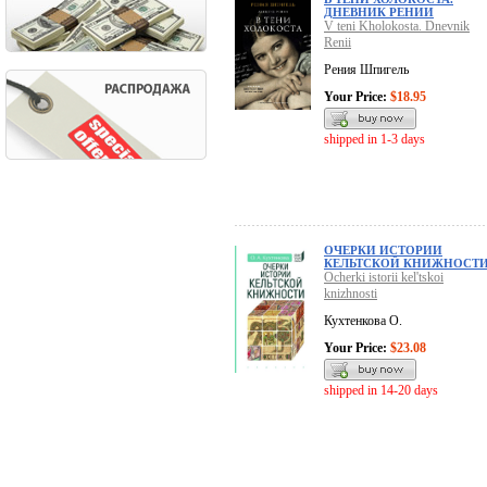
ДНЕВНИК РЕНИИ
V teni Kholokosta. Dnevnik
Renii
Рения Шпигель
Your Price:
$18.95
shipped in 1-3 days
ОЧЕРКИ ИСТОРИИ
КЕЛЬТСКОЙ КНИЖНОСТ
Ocherki istorii kel'tskoi
knizhnosti
Кухтенкова О.
Your Price:
$23.08
shipped in 14-20 days