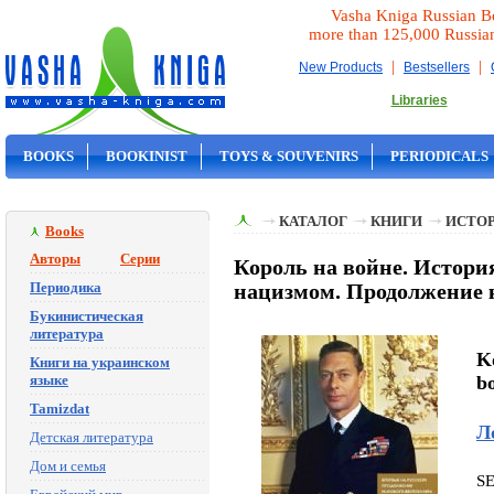
Vasha Kniga Russian B
more than 125,000 Russia
|
|
New Products
Bestsellers
Libraries
BOOKS
BOOKINIST
TOYS & SOUVENIRS
PERIODICALS
ON SALE
КАТАЛОГ
КНИГИ
ИСТОР
Books
Авторы
Серии
Король на войне. История
Периодика
нацизмом. Продолжение к
Букинистическая
литература
Ko
Книги на украинском
языке
bo
Tamizdat
Л
Детская литература
Дом и семья
S