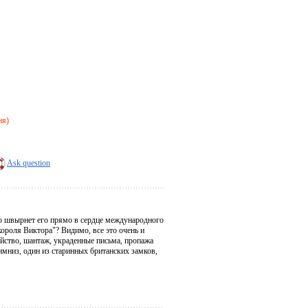
ня)
Ask question
ию швырнет его прямо в сердце международного
ороля Виктора"? Видимо, все это очень и
йство, шантаж, украденные письма, пропажа
мниз, один из старинных британских замков,