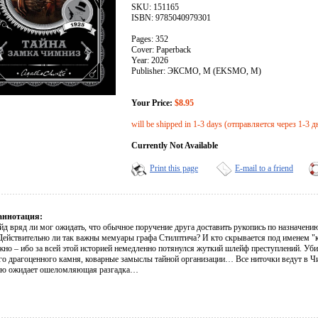
SKU: 151165
ISBN: 9785040979301
Pages: 352
Cover: Paperback
Year: 2026
Publisher: ЭКСМО, М (EKSMO, M)
Your Price:
$8.95
will be shipped in 1-3 days (отправляется через 1-3 д
Currently Not Available
Print this page
E-mail to a friend
аннотация:
йд вряд ли мог ожидать, что обычное поручение друга доставить рукопись по назначен
 Действительно ли так важны мемуары графа Стилптича? И кто скрывается под именем "к
жно – ибо за всей этой историей немедленно потянулся жуткий шлейф преступлений. Уби
го драгоценного камня, коварные замыслы тайной организации… Все ниточки ведут в Чи
ию ожидает ошеломляющая разгадка…