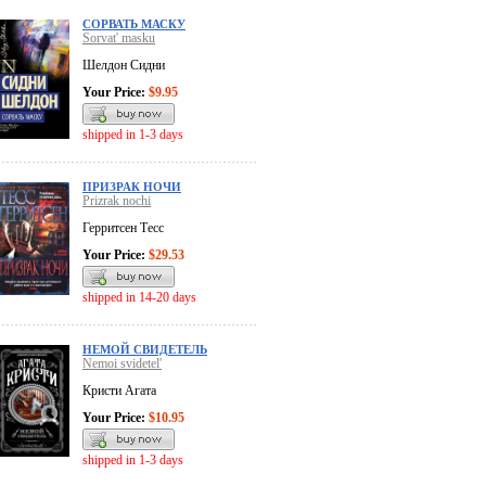
СОРВАТЬ МАСКУ
Sorvat' masku
Шелдон Сидни
Your Price:
$9.95
shipped in 1-3 days
ПРИЗРАК НОЧИ
Prizrak nochi
Герритсен Тесс
Your Price:
$29.53
shipped in 14-20 days
НЕМОЙ СВИДЕТЕЛЬ
Nemoi svidetel'
Кристи Агата
Your Price:
$10.95
shipped in 1-3 days