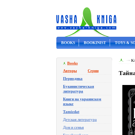
BOOKS
BOOKINIST
TOYS & S
ON SALE
К
Books
Авторы
Серии
Тайна
Периодика
Букинистическая
литература
Книги на украинском
языке
Tamizdat
Детская литература
Дом и семья