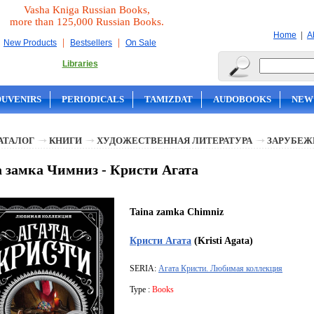
Vasha Kniga Russian Books,
more than 125,000 Russian Books.
|
Home
A
|
|
New Products
Bestsellers
On Sale
Libraries
OUVENIRS
PERIODICALS
TAMIZDAT
AUDOBOOKS
NEW
АТАЛОГ
КНИГИ
ХУДОЖЕСТВЕННАЯ ЛИТЕРАТУРА
ЗАРУБЕЖ
 замка Чимниз - Кристи Агата
Taina zamka Chimniz
Кристи Агата
(Kristi Agata)
SERIA:
Агата Кристи. Любимая коллекция
Type :
Books