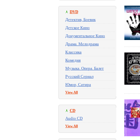
DVD
Детектив, Боевик
Детское Кино
Документальное Кино
Драма. Мелодрама
Классика
Комедия
Музыка. Опера. Балет
Русский Сериал
Юмор, Сатира
View All
CD
Audio CD
View All