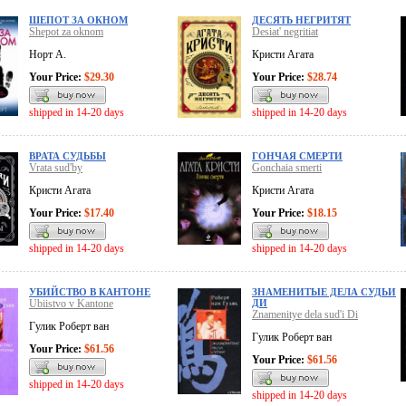
ШЕПОТ ЗА ОКНОМ
ДЕСЯТЬ НЕГРИТЯТ
Shepot za oknom
Desiat' negritiat
Норт А.
Кристи Агата
Your Price:
$29.30
Your Price:
$28.74
shipped in 14-20 days
shipped in 14-20 days
ВРАТА СУДЬБЫ
ГОНЧАЯ СМЕРТИ
Vrata sud'by
Gonchaia smerti
Кристи Агата
Кристи Агата
Your Price:
$17.40
Your Price:
$18.15
shipped in 14-20 days
shipped in 14-20 days
УБИЙСТВО В КАНТОНЕ
ЗНАМЕНИТЫЕ ДЕЛА СУДЬИ
Ubiistvo v Kantone
ДИ
Znamenitye dela sud'i Di
Гулик Роберт ван
Гулик Роберт ван
Your Price:
$61.56
Your Price:
$61.56
shipped in 14-20 days
shipped in 14-20 days