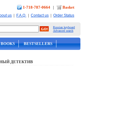
1-718-787-0664
|
Basket
|
|
|
bout us
F.A.Q.
Contact us
Order Status
Russian keyboard
Advanced search
 BOOKS
BESTSELLERS
НЫЙ ДЕТЕКТИВ