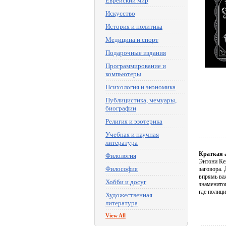
Еврейский мир
Искусство
История и политика
Медицина и спорт
Подарочные издания
Программирование и
компьютеры
Психология и экономика
Публицистика, мемуары,
биографии
Религия и эзотерика
Учебная и научная
литература
Краткая 
Филология
Энтони Ке
Философия
заговора.
впрямь ва
Хобби и досуг
знаменито
где полиц
Художественная
литература
View All