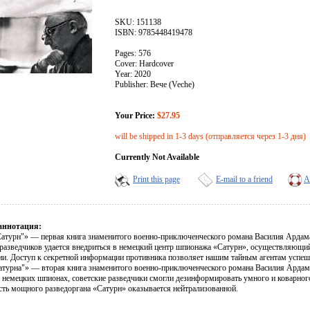
SKU: 151138
ISBN: 9785448419478
Pages: 576
Cover: Hardcover
Year: 2020
Publisher: Вече (Veche)
Your Price:
$27.95
will be shipped in 1-3 days (отправляется через 1-3 дня)
Currently Not Available
Print this page
E-mail to a friend
A
аннотация:
Сатурн"» — первая книга знаменитого военно-приключенческого романа Василия Ардама
 разведчиков удается внедриться в немецкий центр шпионажа «Сатурн», осуществляющи
ии. Доступ к секретной информации противника позволяет нашим тайным агентам успешн
атурна"» — вторая книга знаменитого военно-приключенческого романа Василия Ардама
о немецких шпионах, советские разведчики смогли дезинформировать умного и коварно
сть мощного разведоргана «Сатурн» оказывается нейтрализованной.