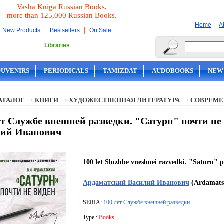
Vasha Kniga Russian Books,
more than 125,000 Russian Books.
|
Home
A
|
|
New Products
Bestsellers
On Sale
Libraries
OUVENIRS
PERIODICALS
TAMIZDAT
AUDOBOOKS
NEW
АТАЛОГ
КНИГИ
ХУДОЖЕСТВЕННАЯ ЛИТЕРАТУРА
СОВРЕМЕ
ет Службе внешней разведки. "Сатурн" почти не
лий Иванович
100 let Sluzhbe vneshnei razvedki. "Saturn" p
Ардаматский Василий Иванович
(Ardamatski
SERIA:
100 лет Службе внешней разведки
Type :
Books