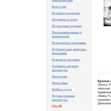
Еврейский мир
Искусство
История и политика
Медицина и спорт
Подарочные издания
Программирование и
компьютеры
Психология и экономика
Публицистика, мемуары,
биографии
Религия и эзотерика
Учебная и научная
литература
Филология
Краткая 
Философия
«Путь в "
советских
Хобби и досуг
направлен
Художественная
«Конец "С
литература
сведения 
Деятельно
View All