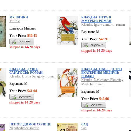
МУЛЬТИКИ
КЛАУДИА. ИГРА В
Mul'tiki
ЖМУРКИ: РОМАН
Klaudia. Igra v zhmurki: roman
Елизаров Михаил
Барыкова М.
Your Price:
$36.43
Your Price:
$43.91
shipped in 14-20 days
shipped in 14-20 days
КЛАУДИА. ДУША
КЛАУДИА. НАСЛЕДСТВО
САРАГОСЫ: РОМАН
ЕКАТЕРИНЫ МЕДИЧИ:
Klaudia. Dusha Saragosy: roman
РОМАН
Klaudia. Nasledstvo Ekateriny
Барыкова М.
Medichi: roman
Your Price:
$41.04
Барыкова М.
Your Price:
$42.66
shipped in 14-20 days
shipped in 14-20 days
НЕПОБЕДИМОЕ СОЛНЦЕ
САД
Nepobedimoe solntse
Sad