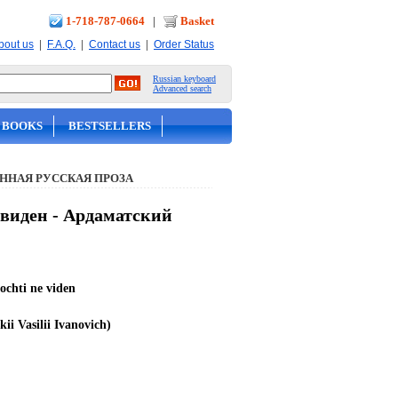
1-718-787-0664
|
Basket
|
|
|
bout us
F.A.Q.
Contact us
Order Status
Russian keyboard
Advanced search
 BOOKS
BESTSELLERS
ННАЯ РУССКАЯ ПРОЗА
 виден - Ардаматский
ochti ne viden
i Vasilii Ivanovich)