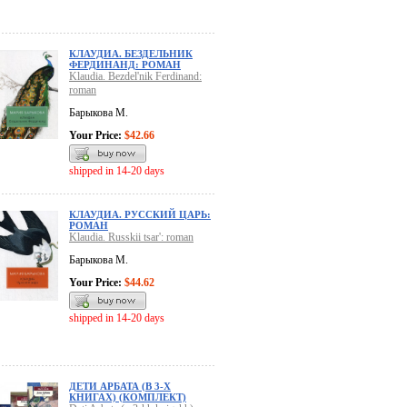
КЛАУДИА. БЕЗДЕЛЬНИК
ФЕРДИНАНД: РОМАН
Klaudia. Bezdel'nik Ferdinand:
roman
Барыкова М.
Your Price:
$42.66
shipped in 14-20 days
КЛАУДИА. РУССКИЙ ЦАРЬ:
РОМАН
Klaudia. Russkii tsar': roman
Барыкова М.
Your Price:
$44.62
shipped in 14-20 days
ДЕТИ АРБАТА (В 3-Х
КНИГАХ) (КОМПЛЕКТ)