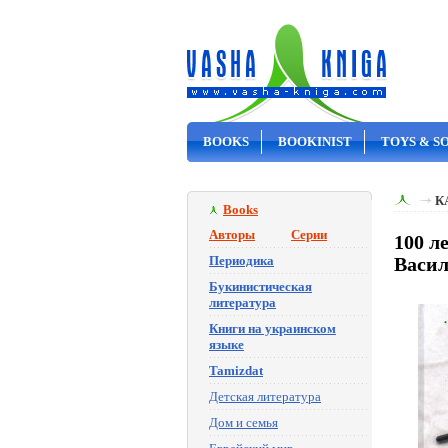
BOOKS
BOOKINIST
TOYS & S
ON SALE
К
Books
Авторы
Серии
100 л
Периодика
Васи
Букинистическая
литература
Книги на украинском
языке
Tamizdat
Детская литература
Дом и семья