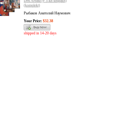
Deti Arbata (v 3-kh knigakh)
(komplekt)
Рыбаков Анатолий Наумович
Your Price:
$32.38
shipped in 14-20 days