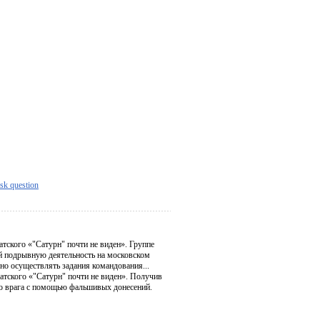
sk question
тского «"Сатурн" почти не виден». Группе
й подрывную деятельность на московском
о осуществлять задания командования...
тского «"Сатурн" почти не виден». Получив
го врага с помощью фальшивых донесений.