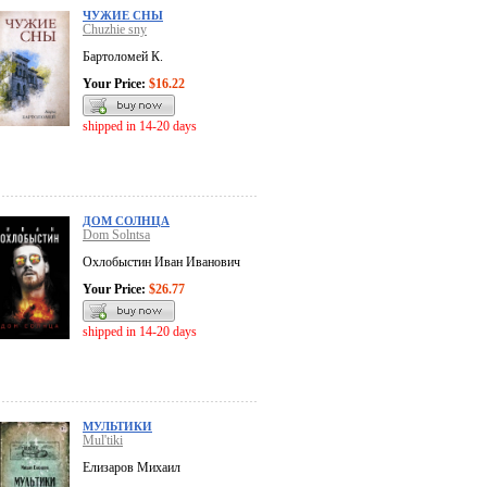
ЧУЖИЕ СНЫ
Chuzhie sny
Бартоломей К.
Your Price:
$16.22
shipped in 14-20 days
ДОМ СОЛНЦА
Dom Solntsa
Охлобыстин Иван Иванович
Your Price:
$26.77
shipped in 14-20 days
МУЛЬТИКИ
Mul'tiki
Елизаров Михаил