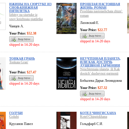
ИЖИЦЫ НА СЮРТУКЕ ИЗ
ПРОШЛАЯ НАСТОЯЩАЯ
СНОВ:КНИЖНАЯ
ЖИЗНЬ: РОМАН
ПЯТИЛЕТКА
Proshlaia nastoiashchaia zhizn':
Izhitsy na siurtuke iz
roman
snov:knizhnaia piatiletka
Лазовский Е.
Чанцев А.
Your Price:
$22.77
Your Price:
$52.38
shipped in 14-20 days
shipped in 14-20 days
ТОНКАЯ ГРАНЬ
НЕУЧТЕННАЯ ПЛАНЕТА,
Tonkaia Gran'
ИЛИ КАК ДОСТИЧЬ
ДУШЕВНОЙ ГАРМОНИИ
Neuchtennaia planeta, ili Kak
Your Price:
$27.47
dostich' dushevnoi garmonii
Бобылева Дарья Леонидовна
shipped in 14-20 days
Your Price:
$27.32
shipped in 14-20 days
ГОЛУБИ
КОТЕЛ ЧИНГИСХАНА
Golubi
Kotel Chingiskhana
Крусанов Павел
Гольдфарб С.И.