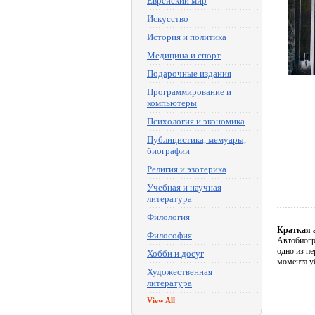
Еврейский мир
Искусство
История и политика
Медицина и спорт
Подарочные издания
Программирование и
компьютеры
Психология и экономика
Публицистика, мемуары,
биографии
Религия и эзотерика
Учебная и научная
литература
Филология
Краткая 
Философия
Автобиогра
одно из п
Хобби и досуг
момента у
Художественная
литература
View All