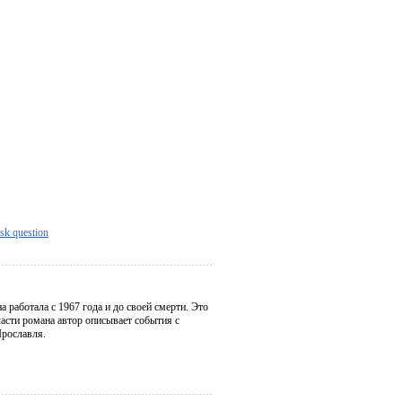
sk question
работала с 1967 года и до своей смерти. Это
асти романа автор описывает события с
Ярославля.