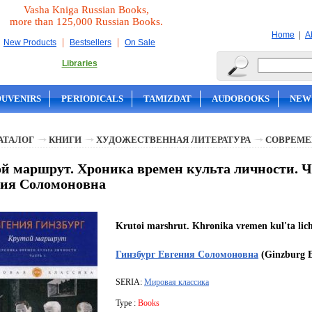
Vasha Kniga Russian Books,
more than 125,000 Russian Books.
|
Home
A
|
|
New Products
Bestsellers
On Sale
Libraries
OUVENIRS
PERIODICALS
TAMIZDAT
AUDOBOOKS
NEW
АТАЛОГ
КНИГИ
ХУДОЖЕСТВЕННАЯ ЛИТЕРАТУРА
СОВРЕМЕ
й маршрут. Хроника времен культа личности. Ч.
ния Соломоновна
Krutoi marshrut. Khronika vremen kul'ta lich
Гинзбург Евгения Соломоновна
(Ginzburg E
SERIA:
Мировая классика
Type :
Books