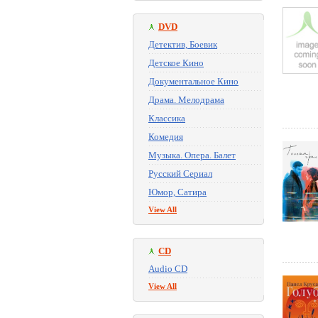
DVD
Детектив, Боевик
Детское Кино
Документальное Кино
Драма. Мелодрама
Классика
Комедия
Музыка. Опера. Балет
Русский Сериал
Юмор, Сатира
View All
CD
Audio CD
View All