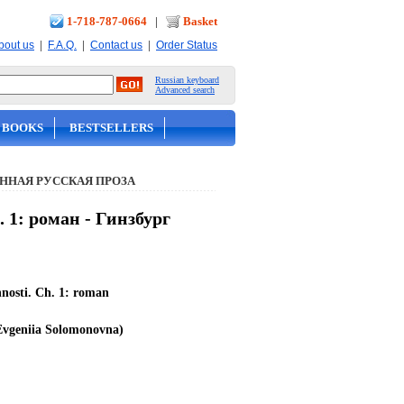
1-718-787-0664
|
Basket
|
|
|
bout us
F.A.Q.
Contact us
Order Status
Russian keyboard
Advanced search
 BOOKS
BESTSELLERS
ННАЯ РУССКАЯ ПРОЗА
 1: роман - Гинзбург
nosti. Ch. 1: roman
vgeniia Solomonovna)