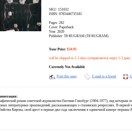
SKU: 151032
ISBN: 9785446735181
Pages: 282
Cover: Paperback
Year: 2020
Publisher: Т8 RUGRAM (T8 RUGRAM)
Your Price:
$34.95
will be shipped in 1-3 days (отправляется через 1-3 дня)
Currently Not Available
Print this page
E-mail to a friend
A
аннотация:
фический роман советской журналистки Евгении Гинзбург (1904-1977), над которым она 
ервых литературных произведений, рассказывающих о сталинских репрессиях. В первой ч
бийства Кирова, свой арест и первые два года заключения в одиночной камере тюрьмы 