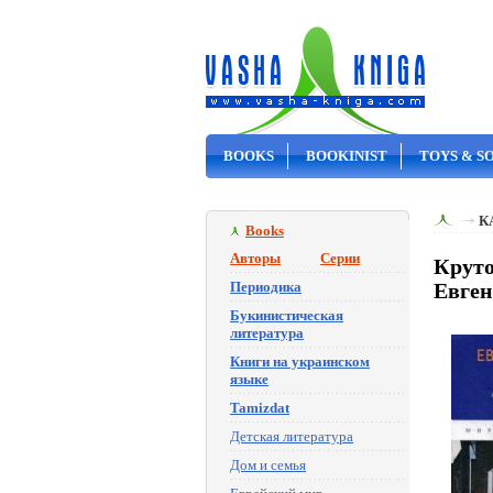
BOOKS
BOOKINIST
TOYS & S
ON SALE
К
Books
Авторы
Серии
Круто
Периодика
Евге
Букинистическая
литература
Книги на украинском
языке
Tamizdat
Детская литература
Дом и семья