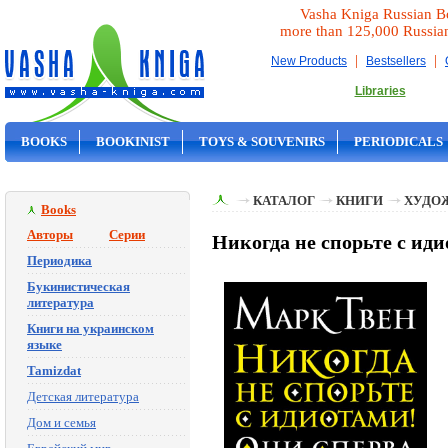
Vasha Kniga Russian B
more than 125,000 Russia
|
|
New Products
Bestsellers
Libraries
BOOKS
BOOKINIST
TOYS & SOUVENIRS
PERIODICALS
ON SALE
КАТАЛОГ
КНИГИ
ХУДО
Books
Авторы
Серии
Никогда не спорьте с ид
Периодика
Букинистическая
литература
Книги на украинском
языке
Tamizdat
Детская литература
Дом и семья