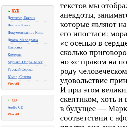
текстов мы отобра
DVD
анекдоты, занима
Детектив, Боевик
которые являют на
Детское Кино
его ипостаси: мор
Документальное Кино
Драма. Мелодрама
«с осенью в сердце
Классика
сколько приговор
Комедия
но «с правом на п
Музыка. Опера. Балет
роду человеческом
Русский Сериал
Юмор, Сатира
удовольствие прин
View All
И при этом велики
скептиком, хоть и 
CD
в будущее — Марк 
Audio CD
View All
соответствии с аф