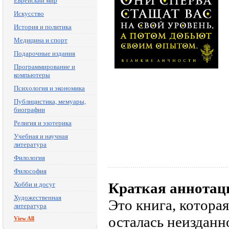
Еврейский мир
Искусство
История и политика
Медицина и спорт
Подарочные издания
Программирование и
компьютеры
Психология и экономика
Публицистика, мемуары,
биографии
Религия и эзотерика
Учебная и научная
литература
Филология
Философия
Краткая аннотац
Хобби и досуг
Художественная
Это книга, котора
литература
осталась неизданн
View All