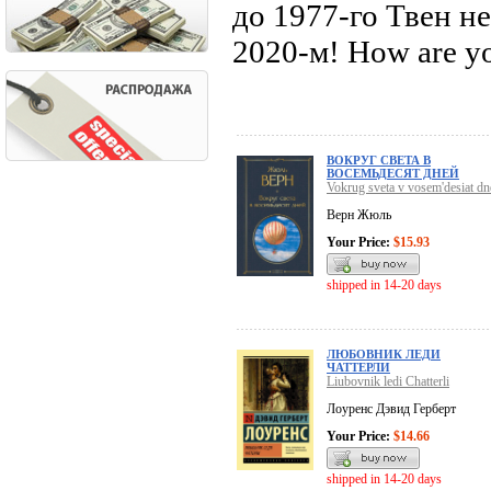
до 1977-го Твен н
2020-м! How are yo
ВОКРУГ СВЕТА В
ВОСЕМЬДЕСЯТ ДНЕЙ
Vokrug sveta v vosem'desiat dn
Верн Жюль
Your Price:
$15.93
shipped in 14-20 days
ЛЮБОВНИК ЛЕДИ
ЧАТТЕРЛИ
Liubovnik ledi Chatterli
Лоуренс Дэвид Герберт
Your Price:
$14.66
shipped in 14-20 days