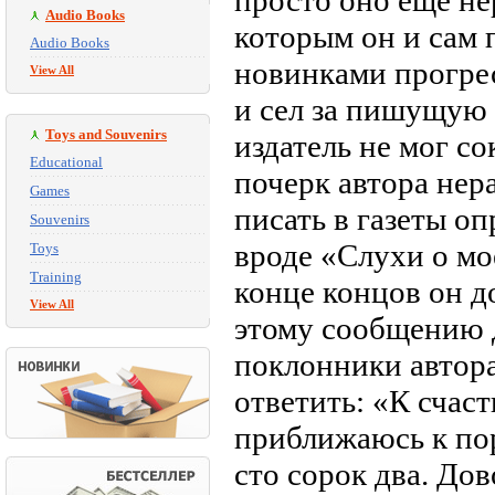
просто оно еще не
Audio Books
которым он и сам 
Audio Books
новинками прогрес
View All
и сел за пишущую 
Toys and Souvenirs
издатель не мог сок
Educational
почерк автора нер
Games
писать в газеты о
Souvenirs
вроде «Слухи о мо
Toys
Training
конце концов он до
View All
этому сообщению 
поклонники автора
ответить: «К счаст
приближаюсь к пор
сто сорок два. Дов