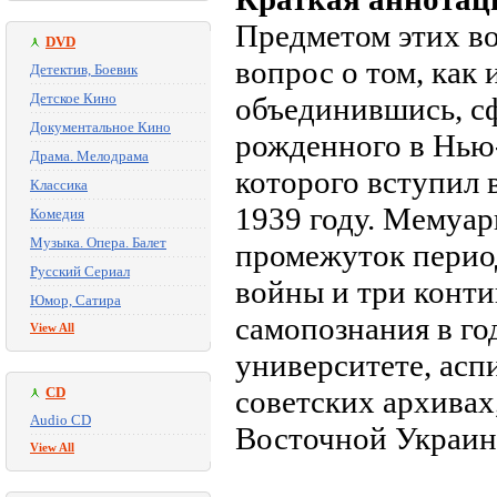
Предметом этих во
DVD
вопрос о том, как
Детектив, Боевик
Детское Кино
объединившись, с
Документальное Кино
рожденного в Нью-
Драма. Мелодрама
которого вступил
Классика
1939 году. Мемуа
Комедия
Музыка. Опера. Балет
промежуток перио
Русский Сериал
войны и три конти
Юмор, Сатира
самопознания в го
View All
университете, асп
CD
советских архивах
Audio CD
Восточной Украины
View All