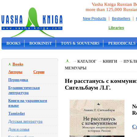
Vasha Kniga Russian B
more than 125,000 Russia
|
|
New Products
Bestsellers
Libraries
BOOKS
BOOKINIST
TOYS & SOUVENIRS
PERIODICALS
ON SALE
КАТАЛОГ
КНИГИ
ПУБЛИ
Books
МЕМУАРЫ
Авторы
Серии
Периодика
Не расстанусь с коммун
Сигельбаум Л.Г.
Букинистическая
литература
Книги на украинском
языке
N
Ro
Tamizdat
Детская литература
С
Дом и семья