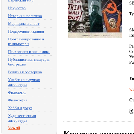
Еврейский мир
S
Искусство
Ty
История и политика
Медицина и спорт
SK
Подарочные издания
IS
Программирование и
компьютеры
Pa
Co
Психология и экономика
Ye
Публицистика, мемуары,
Pu
биографии
Религия и эзотерика
Yo
Учебная и научная
литература
wi
Филология
Cu
Философия
Хобби и досуг
Художественная
литература
View All
Краткая аннотац