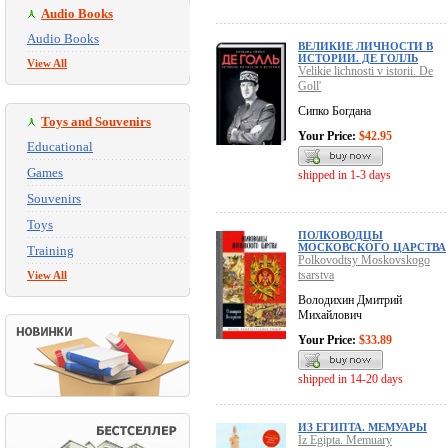
Audio Books
Audio Books
ВЕЛИКИЕ ЛИЧНОСТИ В
ИСТОРИИ. ДЕ ГОЛЛЬ
View All
Velikie lichnosti v istorii. De
Goll'
Сипко Богдана
Toys and Souvenirs
Your Price:
$42.95
Educational
Games
shipped in 1-3 days
Souvenirs
Toys
ПОЛКОВОДЦЫ
МОСКОВСКОГО ЦАРСТВА
Training
Polkovodtsy Moskovskogo
tsarstva
View All
Володихин Дмитрий
Михайлович
Your Price:
$33.89
shipped in 14-20 days
ИЗ ЕГИПТА. МЕМУАРЫ
Iz Egipta. Memuary