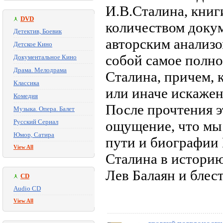
И.В.Сталина, кни
DVD
количеством докум
Детектив, Боевик
авторским анализо
Детское Кино
собой самое полно
Документальное Кино
Драма. Мелодрама
Сталина, причем, к
Классика
или иначе искажен
Комедия
После прочтения э
Музыка. Опера. Балет
Русский Сериал
ощущение, что мы 
Юмор, Сатира
пути и биографии 
View All
Сталина в историю
Лев Балаян и блес
CD
Audio CD
View All