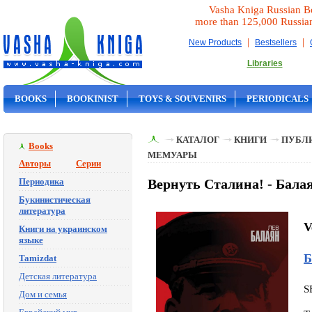
Vasha Kniga Russian B
more than 125,000 Russia
|
|
New Products
Bestsellers
Libraries
BOOKS
BOOKINIST
TOYS & SOUVENIRS
PERIODICALS
ON SALE
КАТАЛОГ
КНИГИ
ПУБЛИ
Books
МЕМУАРЫ
Авторы
Серии
Периодика
Вернуть Сталина! - Бал
Букинистическая
литература
V
Книги на украинском
языке
Б
Tamizdat
Детская литература
S
Дом и семья