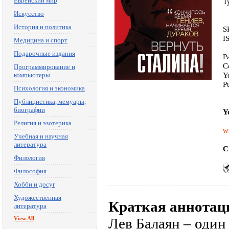
Еврейский мир
T
Искусство
История и политика
S
I
Медицина и спорт
Подарочные издания
P
C
Программирование и
Y
компьютеры
P
Психология и экономика
Публицистика, мемуары,
биографии
Y
Религия и эзотерика
w
Учебная и научная
литература
C
Филология
Философия
Хобби и досуг
Художественная
Краткая аннотац
литература
View All
Лев Балаян – один