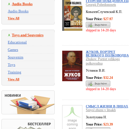
ГЕОРГИЙ ПОБЕДОНОСЕЦ
Audio Books
Georgii Pobedonosets
Audio Books
КовалевСлучевский К.П.
View All
Your Price:
$27.97
shipped in 14-20 days
Toys and Souvenirs
Educational
Games
ЖУКОВ. ПОРТРЕТ
ВЕЛИКОГО ПОЛКОВОДЦА
Souvenirs
Zhukov. Portret velikogo
polkovodtsa
Toys
Устинов В.И.
Training
Your Price:
$32.24
View All
shipped in 14-20 days
СМЫСЛ ЖИЗНИ В ЛИЦАХ
Smysl zhizni v litsakh
Золотухина Н.
Your Price:
$23.39