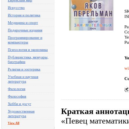
Еврейский мир
Искусство
SK
История и политика
IS
Медицина и спорт
Pa
Подарочные издания
Co
Ye
Программирование и
Pu
компьютеры
Психология и экономика
Публицистика, мемуары,
Yo
биографии
wi
Религия и эзотерика
Учебная и научная
Cu
литература
Филология
Философия
Хобби и досуг
Краткая аннотац
Художественная
литература
«Певец математики
View All