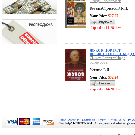
Georgii Pobedonosets
КовалевСлучевский К.П.
Your Price:
$27.97
shipped in 14-20 days
ЖУКОВ. ПОРТРЕТ
ВЕЛИКОГО ПОЛКОВОДЦА
Zhukov. Portret velikogo
polkovodtsa
Устинов В.И.
Your Price:
$32.24
shipped in 14-20 days
Home
About us
Contact us
Basket
Return Policy
Priva
Need help?
1-718-787-0664
. Online prices and selection genera