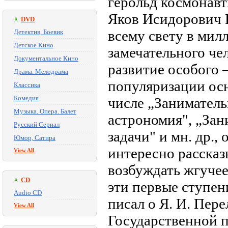
герольд космонавт
Яков Исидорович 
DVD
всему свету в мил
Детектив, Боевик
Детское Кино
замечательного че
Документальное Кино
развитие особого
Драма. Мелодрама
популяризации осн
Классика
Комедия
числе „Заниматель
Музыка. Опера. Балет
астрономия", „Зан
Русский Сериал
задачи" и мн. др.
Юмор, Сатира
интересно рассказ
View All
возбуждать жгуче
CD
эти первые ступен
Audio CD
писал о Я. И. Пер
View All
Государственной 