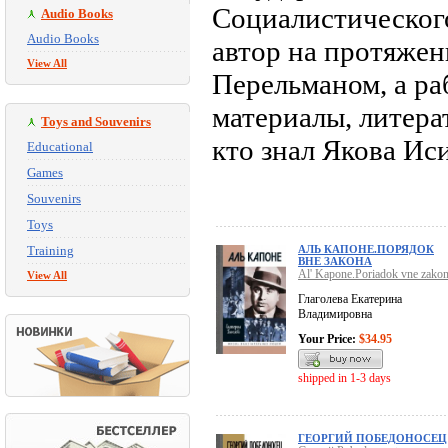
Социалистического
Audio Books
Audio Books
автор на протяжен
View All
Перельманом, а ра
материалы, литера
Toys and Souvenirs
кто знал Якова Ис
Educational
Games
Souvenirs
Toys
Training
АЛЬ КАПОНЕ.ПОРЯДОК
ВНЕ ЗАКОНА
Al' Kapone.Poriadok vne zako
View All
Глаголева Екатерина
Владимировна
Your Price:
$34.95
shipped in 1-3 days
ГЕОРГИЙ ПОБЕДОНОСЕЦ