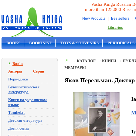
Vasha Kniga Russian B
more than 125,000 Russia
|
|
New Products
Bestsellers
Libraries
BOOKS
BOOKINIST
TOYS & SOUVENIRS
PERIODICALS
ON SALE
КАТАЛОГ
КНИГИ
ПУБЛИ
Books
МЕМУАРЫ
Авторы
Серии
Периодика
Яков Перельман. Доктор
Букинистическая
литература
I
Книги на украинском
языке
М
Tamizdat
Детская литература
Дом и семья
Ty